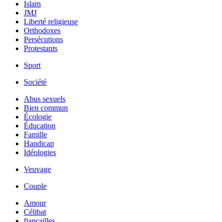
Islam
JMJ
Liberté religieuse
Orthodoxes
Persécutions
Protestants
Sport
Société
Abus sexuels
Bien commun
Écologie
Éducation
Famille
Handicap
Idéologies
Veuvage
Couple
Amour
Célibat
fiancailles