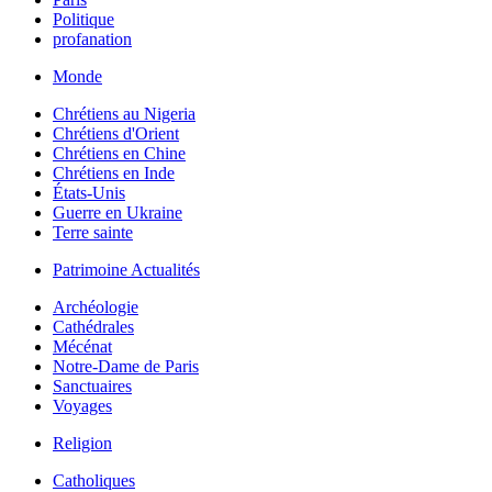
Politique
profanation
Monde
Chrétiens au Nigeria
Chrétiens d'Orient
Chrétiens en Chine
Chrétiens en Inde
États-Unis
Guerre en Ukraine
Terre sainte
Patrimoine Actualités
Archéologie
Cathédrales
Mécénat
Notre-Dame de Paris
Sanctuaires
Voyages
Religion
Catholiques