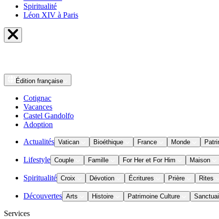
Spiritualité
Léon XIV à Paris
Édition
française
Cotignac
Vacances
Castel Gandolfo
Adoption
Actualités
Vatican
Bioéthique
France
Monde
Patri
Lifestyle
Couple
Famille
For Her et For Him
Maison
Spiritualité
Croix
Dévotion
Écritures
Prière
Rites
Découvertes
Arts
Histoire
Patrimoine Culture
Sanctuai
Services