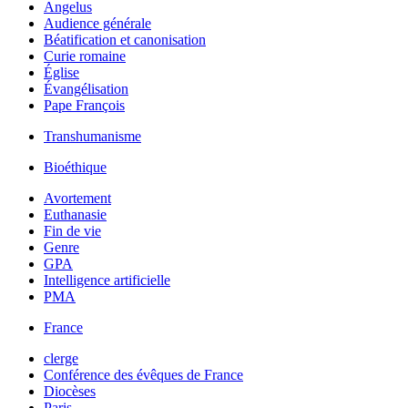
Angelus
Audience générale
Béatification et canonisation
Curie romaine
Église
Évangélisation
Pape François
Transhumanisme
Bioéthique
Avortement
Euthanasie
Fin de vie
Genre
GPA
Intelligence artificielle
PMA
France
clerge
Conférence des évêques de France
Diocèses
Paris