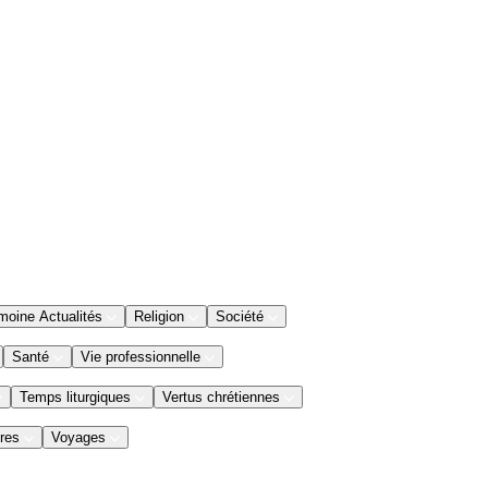
moine Actualités
Religion
Société
Santé
Vie professionnelle
Temps liturgiques
Vertus chrétiennes
res
Voyages