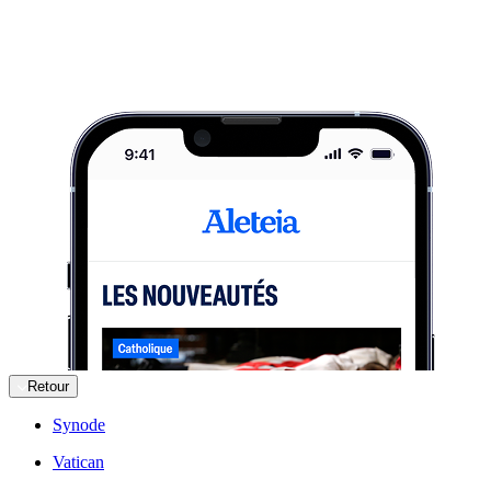
Retour
Synode
Vatican