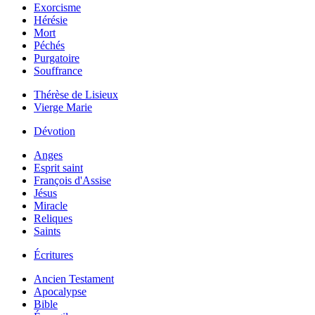
Exorcisme
Hérésie
Mort
Péchés
Purgatoire
Souffrance
Thérèse de Lisieux
Vierge Marie
Dévotion
Anges
Esprit saint
François d'Assise
Jésus
Miracle
Reliques
Saints
Écritures
Ancien Testament
Apocalypse
Bible