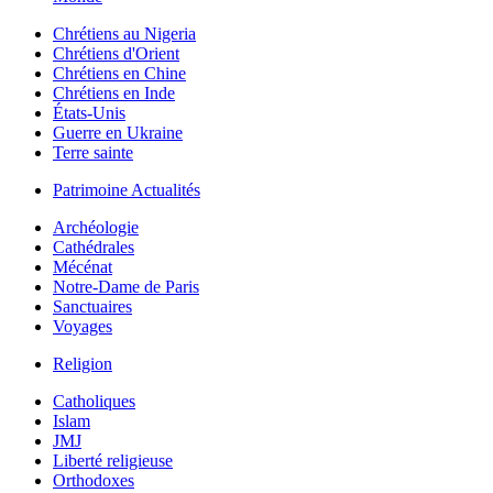
Chrétiens au Nigeria
Chrétiens d'Orient
Chrétiens en Chine
Chrétiens en Inde
États-Unis
Guerre en Ukraine
Terre sainte
Patrimoine Actualités
Archéologie
Cathédrales
Mécénat
Notre-Dame de Paris
Sanctuaires
Voyages
Religion
Catholiques
Islam
JMJ
Liberté religieuse
Orthodoxes