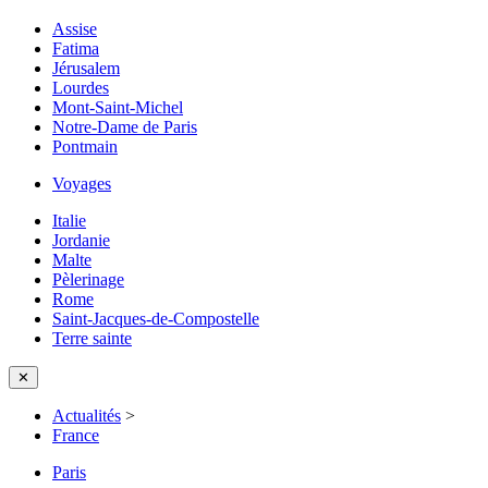
Assise
Fatima
Jérusalem
Lourdes
Mont-Saint-Michel
Notre-Dame de Paris
Pontmain
Voyages
Italie
Jordanie
Malte
Pèlerinage
Rome
Saint-Jacques-de-Compostelle
Terre sainte
✕
Actualités
>
France
Paris