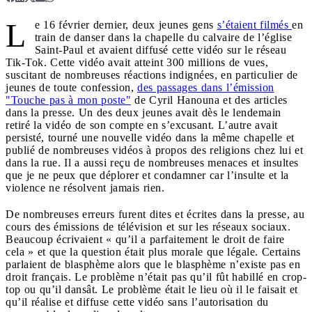
L
e 16 février dernier, deux jeunes gens
s’étaient filmés
en
train de danser dans la chapelle du calvaire de l’église
Saint-Paul et avaient diffusé cette vidéo sur le réseau
Tik-Tok. Cette vidéo avait atteint 300 millions de vues,
suscitant de nombreuses réactions indignées, en particulier de
jeunes de toute confession,
des passages dans l’émission
"Touche pas à mon poste"
de Cyril Hanouna et des articles
dans la presse. Un des deux jeunes avait dès le lendemain
retiré la vidéo de son compte en s’excusant. L’autre avait
persisté, tourné une nouvelle vidéo dans la même chapelle et
publié de nombreuses vidéos à propos des religions chez lui et
dans la rue. Il a aussi reçu de nombreuses menaces et insultes
que je ne peux que déplorer et condamner car l’insulte et la
violence ne résolvent jamais rien.
De nombreuses erreurs furent dites et écrites dans la presse, au
cours des émissions de télévision et sur les réseaux sociaux.
Beaucoup écrivaient « qu’il a parfaitement le droit de faire
cela » et que la question était plus morale que légale. Certains
parlaient de blasphème alors que le blasphème n’existe pas en
droit français. Le problème n’était pas qu’il fût habillé en crop-
top ou qu’il dansât. Le problème était le lieu où il le faisait et
qu’il réalise et diffuse cette vidéo sans l’autorisation du