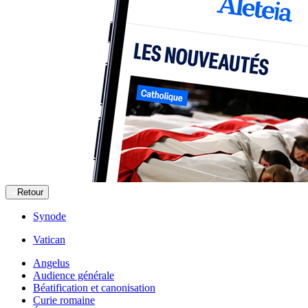
Retour
Synode
Vatican
Angelus
Audience générale
Béatification et canonisation
Curie romaine