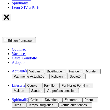
Spiritualité
Léon XIV à Paris
Édition
française
Cotignac
Vacances
Castel Gandolfo
Adoption
Actualités
Vatican
Bioéthique
France
Monde
Patrimoine Actualités
Religion
Société
Lifestyle
Couple
Famille
For Her et For Him
Maison
Santé
Vie professionnelle
Spiritualité
Croix
Dévotion
Écritures
Prière
Rites
Temps liturgiques
Vertus chrétiennes