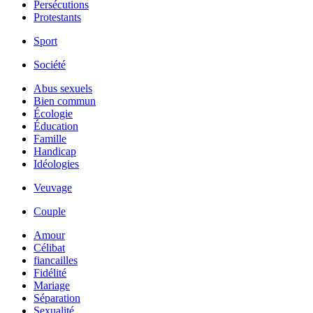
Persécutions
Protestants
Sport
Société
Abus sexuels
Bien commun
Écologie
Éducation
Famille
Handicap
Idéologies
Veuvage
Couple
Amour
Célibat
fiancailles
Fidélité
Mariage
Séparation
Sexualité