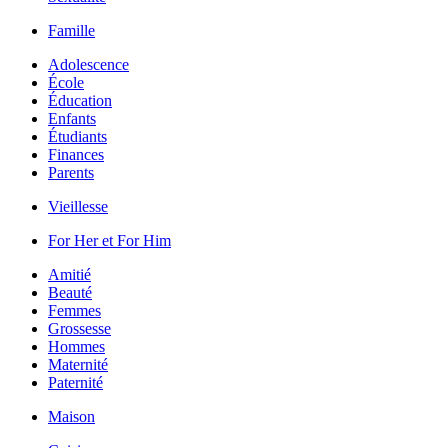
Famille
Adolescence
École
Éducation
Enfants
Étudiants
Finances
Parents
Vieillesse
For Her et For Him
Amitié
Beauté
Femmes
Grossesse
Hommes
Maternité
Paternité
Maison