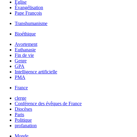
Église
Évangélisation
Pape François
Transhumanisme
Bioéthique
Avortement
Euthanasie
Fin de vie
Genre
GPA
Intelligence artificielle
PMA
France
clerge
Conférence des évêques de France
Diocèses
Paris
Politique
profanation
Monde