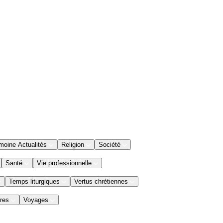
moine Actualités
Religion
Société
Santé
Vie professionnelle
Temps liturgiques
Vertus chrétiennes
res
Voyages