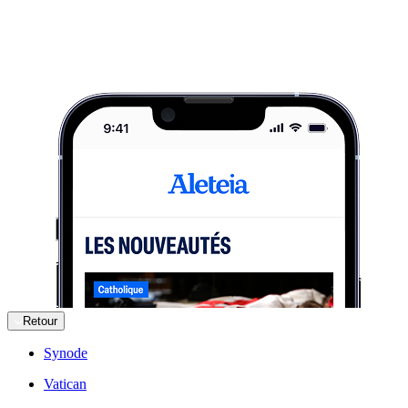
Retour
Synode
Vatican