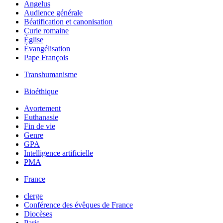
Angelus
Audience générale
Béatification et canonisation
Curie romaine
Église
Évangélisation
Pape François
Transhumanisme
Bioéthique
Avortement
Euthanasie
Fin de vie
Genre
GPA
Intelligence artificielle
PMA
France
clerge
Conférence des évêques de France
Diocèses
Paris