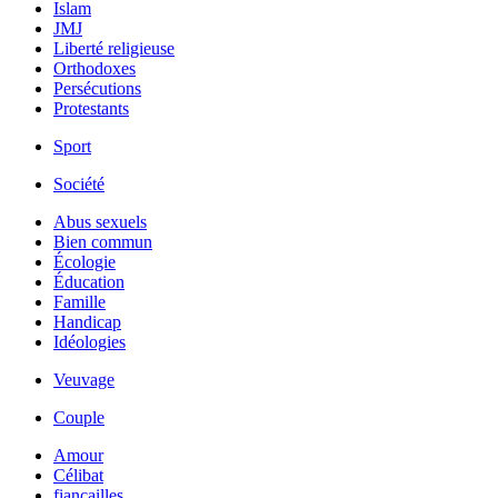
Islam
JMJ
Liberté religieuse
Orthodoxes
Persécutions
Protestants
Sport
Société
Abus sexuels
Bien commun
Écologie
Éducation
Famille
Handicap
Idéologies
Veuvage
Couple
Amour
Célibat
fiancailles