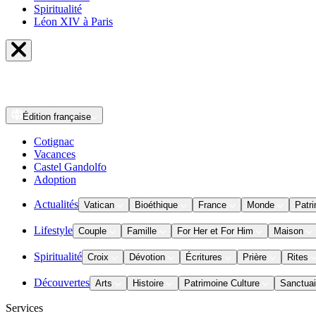
Spiritualité
Léon XIV à Paris
Édition
française
Cotignac
Vacances
Castel Gandolfo
Adoption
Actualités
Vatican
Bioéthique
France
Monde
Patri
Lifestyle
Couple
Famille
For Her et For Him
Maison
Spiritualité
Croix
Dévotion
Écritures
Prière
Rites
Découvertes
Arts
Histoire
Patrimoine Culture
Sanctuai
Services