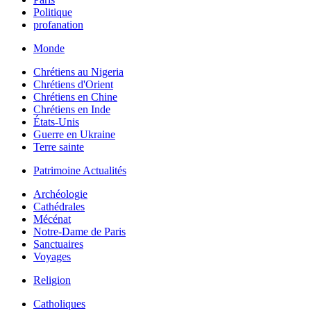
Politique
profanation
Monde
Chrétiens au Nigeria
Chrétiens d'Orient
Chrétiens en Chine
Chrétiens en Inde
États-Unis
Guerre en Ukraine
Terre sainte
Patrimoine Actualités
Archéologie
Cathédrales
Mécénat
Notre-Dame de Paris
Sanctuaires
Voyages
Religion
Catholiques