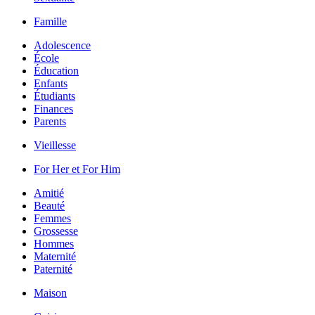
Famille
Adolescence
École
Éducation
Enfants
Étudiants
Finances
Parents
Vieillesse
For Her et For Him
Amitié
Beauté
Femmes
Grossesse
Hommes
Maternité
Paternité
Maison