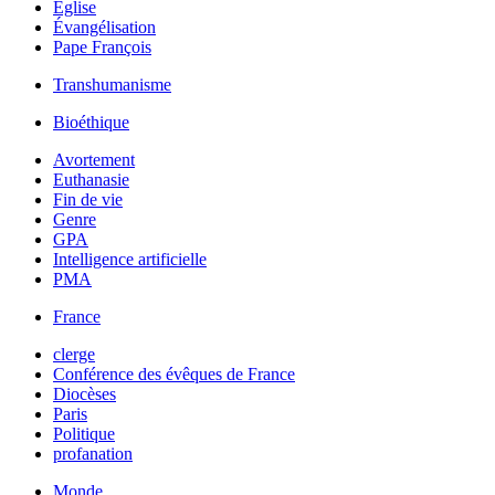
Église
Évangélisation
Pape François
Transhumanisme
Bioéthique
Avortement
Euthanasie
Fin de vie
Genre
GPA
Intelligence artificielle
PMA
France
clerge
Conférence des évêques de France
Diocèses
Paris
Politique
profanation
Monde