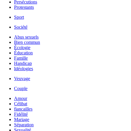
Persécutions
Protestants
Sport
Société
Abus sexuels
Bien commun
Écologie
Éducation
Famille
Handicap
Idéologies
Veuvage
Couple
Amour
Célibat
fiancailles
Fidélité
Mariage
Séparation
Sexualité