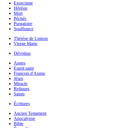
Exorcisme
Hérésie
Mort
Péchés
Purgatoire
Souffrance
Thérèse de Lisieux
Vierge Marie
Dévotion
Anges
Esprit saint
François d'Assise
Jésus
Miracle
Reliques
Saints
Écritures
Ancien Testament
Apocalypse
Bible