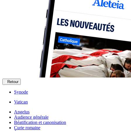
Retour
Synode
Vatican
Angelus
Audience générale
Béatification et canonisation
Curie romaine