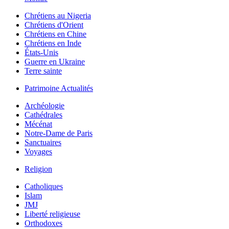
Chrétiens au Nigeria
Chrétiens d'Orient
Chrétiens en Chine
Chrétiens en Inde
États-Unis
Guerre en Ukraine
Terre sainte
Patrimoine Actualités
Archéologie
Cathédrales
Mécénat
Notre-Dame de Paris
Sanctuaires
Voyages
Religion
Catholiques
Islam
JMJ
Liberté religieuse
Orthodoxes