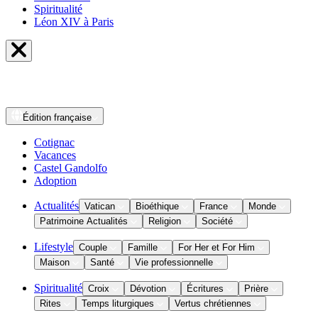
Spiritualité
Léon XIV à Paris
Édition
française
Cotignac
Vacances
Castel Gandolfo
Adoption
Actualités
Vatican
Bioéthique
France
Monde
Patrimoine Actualités
Religion
Société
Lifestyle
Couple
Famille
For Her et For Him
Maison
Santé
Vie professionnelle
Spiritualité
Croix
Dévotion
Écritures
Prière
Rites
Temps liturgiques
Vertus chrétiennes