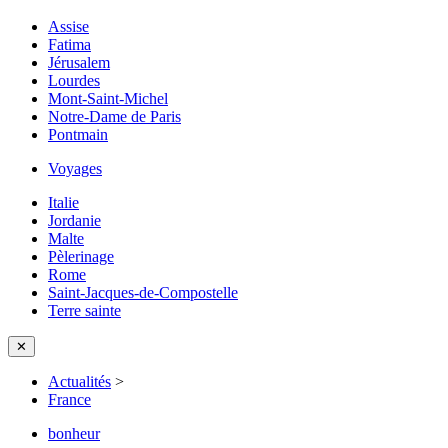
Assise
Fatima
Jérusalem
Lourdes
Mont-Saint-Michel
Notre-Dame de Paris
Pontmain
Voyages
Italie
Jordanie
Malte
Pèlerinage
Rome
Saint-Jacques-de-Compostelle
Terre sainte
✕
Actualités
>
France
bonheur