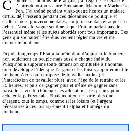
C
omme 15 millions de Français, j’ai regardé le débat de
l’entre-deux-tours entre Emmanuel Macron et Marine Le
Pen. J’ai traîné pendant vingt-quatre heures un malaise
diffus, déjà ressenti pendant ces décennies de politique et
d’alternances gouvernementales, car je me sentais étranger à ce
débat. J’avais le vague sentiment que l’on ne parlait pas de
l’essentiel même si les sujets abordés sont tous importants. Ces
gens qui souhaitent être élus veulent régler ma vie et me
donner le bonheur.
Depuis longtemps l’État a la prétention d’apporter le bonheur
non seulement au peuple mais aussi à chaque individu.
Puisqu’on a supprimé toute dimension spirituelle à l’homme,
on a développé l’idée que l’argent et les loisirs apporteraient le
bonheur. Alors on a proposé de travailler moins (et
l’interdiction de travailler plus), avec l’âge de la retraite et les
35 heures, et puis de gagner plus et même de gagner sans
travailler, avec le chômage, les allocations, les primes pour
acheter la paix sociale. Finalement on ne parle plus que
d’argent, tout le temps, comme si les loisirs (et l’argent
nécessaires à ces loisirs) étaient l’alpha et l’oméga du
bonheur.