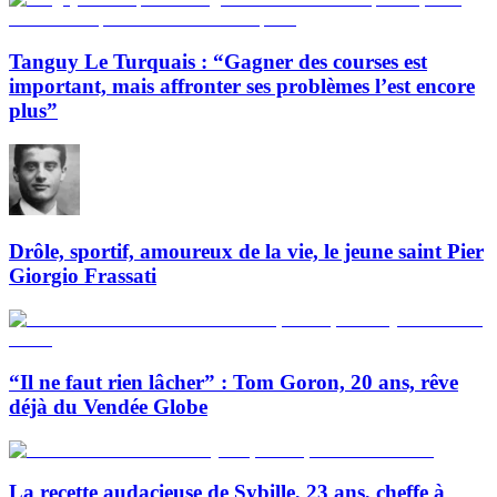
Tanguy Le Turquais : “Gagner des courses est
important, mais affronter ses problèmes l’est encore
plus”
Drôle, sportif, amoureux de la vie, le jeune saint Pier
Giorgio Frassati
“Il ne faut rien lâcher” : Tom Goron, 20 ans, rêve
déjà du Vendée Globe
La recette audacieuse de Sybille, 23 ans, cheffe à