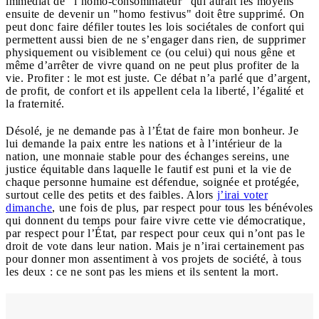
immédiat de "l’homo-consommateur" qui aurait les moyens
ensuite de devenir un "homo festivus" doit être supprimé. On
peut donc faire défiler toutes les lois sociétales de confort qui
permettent aussi bien de ne s’engager dans rien, de supprimer
physiquement ou visiblement ce (ou celui) qui nous gêne et
même d’arrêter de vivre quand on ne peut plus profiter de la
vie. Profiter : le mot est juste. Ce débat n’a parlé que d’argent,
de profit, de confort et ils appellent cela la liberté, l’égalité et
la fraternité.
Désolé, je ne demande pas à l’État de faire mon bonheur. Je
lui demande la paix entre les nations et à l’intérieur de la
nation, une monnaie stable pour des échanges sereins, une
justice équitable dans laquelle le fautif est puni et la vie de
chaque personne humaine est défendue, soignée et protégée,
surtout celle des petits et des faibles. Alors
j’irai voter
dimanche
, une fois de plus, par respect pour tous les bénévoles
qui donnent du temps pour faire vivre cette vie démocratique,
par respect pour l’État, par respect pour ceux qui n’ont pas le
droit de vote dans leur nation. Mais je n’irai certainement pas
pour donner mon assentiment à vos projets de société, à tous
les deux : ce ne sont pas les miens et ils sentent la mort.