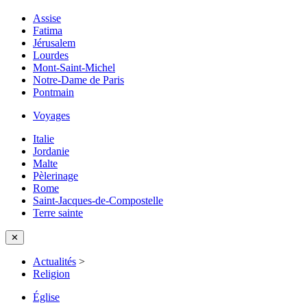
Assise
Fatima
Jérusalem
Lourdes
Mont-Saint-Michel
Notre-Dame de Paris
Pontmain
Voyages
Italie
Jordanie
Malte
Pèlerinage
Rome
Saint-Jacques-de-Compostelle
Terre sainte
✕
Actualités
>
Religion
Église