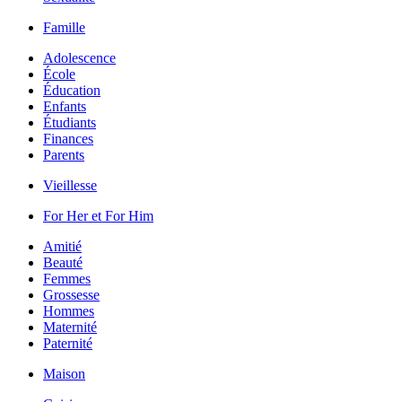
Famille
Adolescence
École
Éducation
Enfants
Étudiants
Finances
Parents
Vieillesse
For Her et For Him
Amitié
Beauté
Femmes
Grossesse
Hommes
Maternité
Paternité
Maison