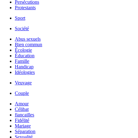
Persécutions
Protestants
Sport
Société
Abus sexuels
Bien commun
Écologie
Éducation
Famille
Handicap
Idéologies
Veuvage
Couple
Amour
Célibat
fiancailles
Fidélité
Mariage
Séparation
Sexualité