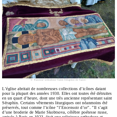
© Paroisse orthodoxe Saint-Séraphin de Sarov.
L’église abritait de nombreuses collections d’icônes datant
pour la plupart des années 1930. Elles ont toutes été détruites
en un quart d’heure, dont une très ancienne représentant saint
Séraphin. Certains vêtements liturgiques ont néanmoins été
préservés, tout comme l’icône "l’Encensoir d’or". "Il s’agit
d’une broderie de Marie Skobtsova, célèbre poétesse russe,
arrivée à Paris en 1923, était une religieuse orthodoxe et