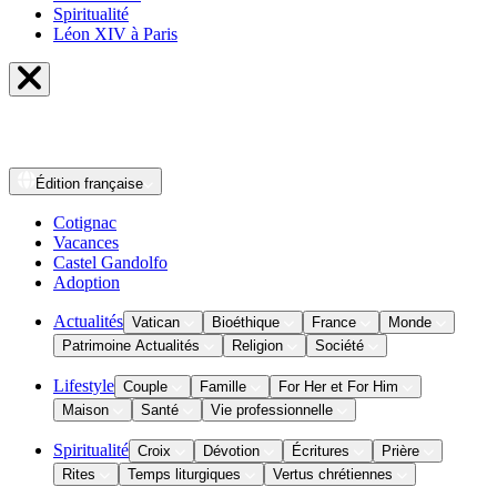
Spiritualité
Léon XIV à Paris
Édition
française
Cotignac
Vacances
Castel Gandolfo
Adoption
Actualités
Vatican
Bioéthique
France
Monde
Patrimoine Actualités
Religion
Société
Lifestyle
Couple
Famille
For Her et For Him
Maison
Santé
Vie professionnelle
Spiritualité
Croix
Dévotion
Écritures
Prière
Rites
Temps liturgiques
Vertus chrétiennes