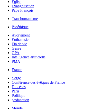
Église
Évangélisation
Pape François
Transhumanisme
Bioéthique
Avortement
Euthanasie
Fin de vie
Genre
GPA
Intelligence artificielle
PMA
France
clerge
Conférence des évêques de France
Diocèses
Paris
Politique
profanation
Monde