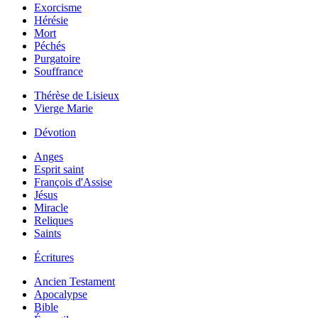
Exorcisme
Hérésie
Mort
Péchés
Purgatoire
Souffrance
Thérèse de Lisieux
Vierge Marie
Dévotion
Anges
Esprit saint
François d'Assise
Jésus
Miracle
Reliques
Saints
Écritures
Ancien Testament
Apocalypse
Bible