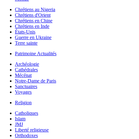
Chrétiens au Nigeria
Chrétiens d'Orient
Chrétiens en Chine
Chrétiens en Inde
États-Unis
Guerre en Ukraine
Terre sainte
Patrimoine Actualités
Archéologie
Cathédrales
Mécénat
Notre-Dame de Paris
Sanctuaires
Voyages
Religion
Catholiques
Islam
JMJ
Liberté religieuse
Orthodoxes