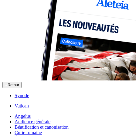
Retour
Synode
Vatican
Angelus
Audience générale
Béatification et canonisation
Curie romaine