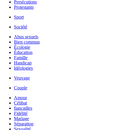
Persécutions
Protestants
Sport
Société
Abus sexuels
Bien commun
Écologie
Éducation
Famille
Handicap
Idéologies
Veuvage
Couple
Amour
Célibat
fiancailles
Fidélité
Mariage
Séparation
Sexualité