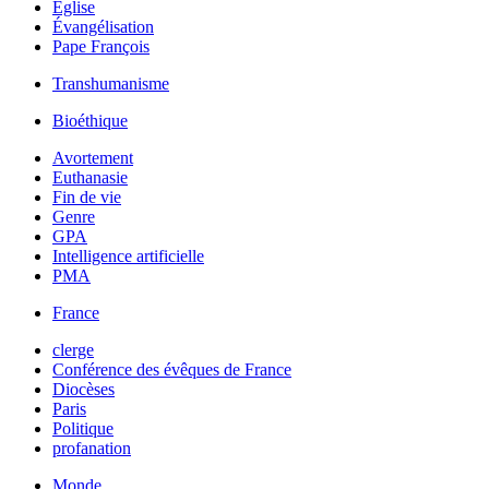
Église
Évangélisation
Pape François
Transhumanisme
Bioéthique
Avortement
Euthanasie
Fin de vie
Genre
GPA
Intelligence artificielle
PMA
France
clerge
Conférence des évêques de France
Diocèses
Paris
Politique
profanation
Monde