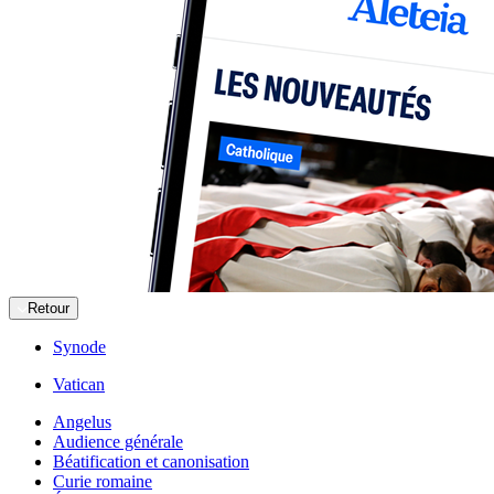
Retour
Synode
Vatican
Angelus
Audience générale
Béatification et canonisation
Curie romaine