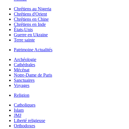
Chrétiens au Nigeria
Chrétiens d'Orient
Chrétiens en Chine
Chrétiens en Inde
États-Unis
Guerre en Ukraine
Terre sainte
Patrimoine Actualités
Archéologie
Cathédrales
Mécénat
Notre-Dame de Paris
Sanctuaires
Voyages
Religion
Catholiques
Islam
JMJ
Liberté religieuse
Orthodoxes