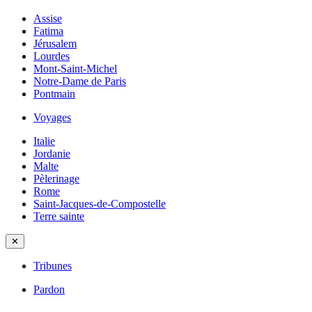
Assise
Fatima
Jérusalem
Lourdes
Mont-Saint-Michel
Notre-Dame de Paris
Pontmain
Voyages
Italie
Jordanie
Malte
Pèlerinage
Rome
Saint-Jacques-de-Compostelle
Terre sainte
✕
Tribunes
Pardon