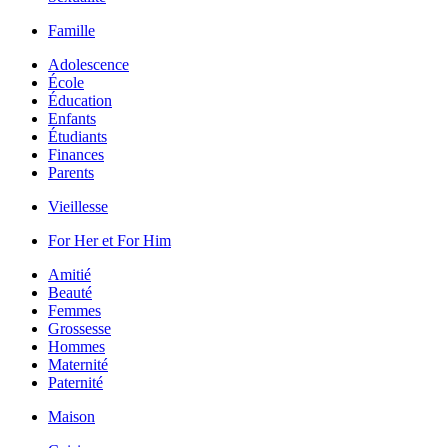
Famille
Adolescence
École
Éducation
Enfants
Étudiants
Finances
Parents
Vieillesse
For Her et For Him
Amitié
Beauté
Femmes
Grossesse
Hommes
Maternité
Paternité
Maison