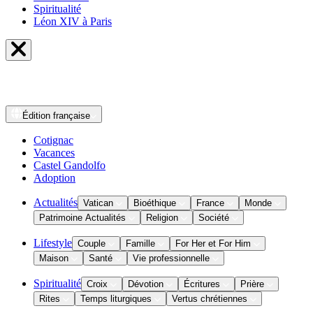
Spiritualité
Léon XIV à Paris
Édition
française
Cotignac
Vacances
Castel Gandolfo
Adoption
Actualités
Vatican
Bioéthique
France
Monde
Patrimoine Actualités
Religion
Société
Lifestyle
Couple
Famille
For Her et For Him
Maison
Santé
Vie professionnelle
Spiritualité
Croix
Dévotion
Écritures
Prière
Rites
Temps liturgiques
Vertus chrétiennes