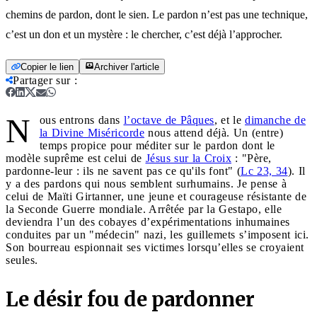
chemins de pardon, dont le sien. Le pardon n’est pas une technique,
c’est un don et un mystère : le chercher, c’est déjà l’approcher.
Copier le lien
Archiver l'article
Partager sur
:
N
ous entrons dans
l’octave de Pâques
, et le
dimanche de
la Divine Miséricorde
nous attend déjà. Un (entre)
temps propice pour méditer sur le pardon dont le
modèle suprême est celui de
Jésus sur la Croix
: "Père,
pardonne-leur : ils ne savent pas ce qu'ils font" (
Lc 23, 34
). Il
y a des pardons qui nous semblent surhumains. Je pense à
celui de Maïti Girtanner, une jeune et courageuse résistante de
la Seconde Guerre mondiale. Arrêtée par la Gestapo, elle
deviendra l’un des cobayes d’expérimentations inhumaines
conduites par un "médecin" nazi, les guillemets s’imposent ici.
Son bourreau espionnait ses victimes lorsqu’elles se croyaient
seules.
Le désir fou de pardonner