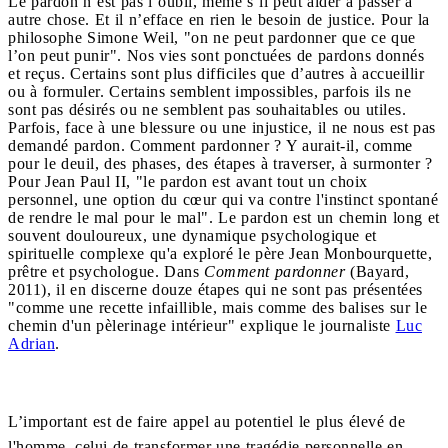
Le pardon n’est pas l’oubli, même s’il peut aider à passer à
autre chose. Et il n’efface en rien le besoin de justice. Pour la
philosophe Simone Weil, "on ne peut pardonner que ce que
l’on peut punir". Nos vies sont ponctuées de pardons donnés
et reçus. Certains sont plus difficiles que d’autres à accueillir
ou à formuler. Certains semblent impossibles, parfois ils ne
sont pas désirés ou ne semblent pas souhaitables ou utiles.
Parfois, face à une blessure ou une injustice, il ne nous est pas
demandé pardon. Comment pardonner ? Y aurait-il, comme
pour le deuil, des phases, des étapes à traverser, à surmonter ?
Pour Jean Paul II, "le pardon est avant tout un choix
personnel, une option du cœur qui va contre l'instinct spontané
de rendre le mal pour le mal". Le pardon est un chemin long et
souvent douloureux, une dynamique psychologique et
spirituelle complexe qu'a exploré le père Jean Monbourquette,
prêtre et psychologue. Dans
Comment pardonner
(Bayard,
2011), il en discerne douze étapes qui ne sont pas présentées
"comme une recette infaillible, mais comme des balises sur le
chemin d'un pèlerinage intérieur" explique le journaliste
Luc
Adrian
.
L’important est de faire appel au potentiel le plus élevé de
l'homme, celui de transformer une tragédie personnelle en