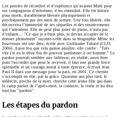
Les paroles de réconfort et d’espérance qu’avaient Maïti pour
ses compagnons d’infortune, il les entendait. Elle fut laissée
pour morte, durablement blessée physiquement et
psychiquement par des mois de torture. Une fois libérée, elle
découvrira l’immensité de ses séquelles et des renoncements
qui l’attendent. Elle ne peut plus jouer de piano, n’aura pas
d’enfants… "Ce que je n'étais plus, je devais accepter de le
donner pleinement" raconte-t-elle dans sa biographie
Même les
bourreaux ont une âme
, écrite avec Guillaume Tabard (CLD,
2006). Aussi fou que cela puisse paraître, elle confie : "Très
vite j'ai eu le désir fou de pouvoir pardonner à cet homme." Le
pardon pourrait sembler une faiblesse, en réalité, aussi bien
pour l'accorder que pour le recevoir, il faut une grande force
spirituelle et un courage moral à toute épreuve, écrivait Jean
Paul II dans son message pour la paix, en 2001. Ce chemin
s’accomplit en elle, par la grâce. Quarante ans plus tard, le
médecin, proche de la mort, cherche cette jeune fille qui dans
le camp parlait de l’après-mort, la contacte, la visite et lui dira
tout bas "pardon".
Les étapes du pardon