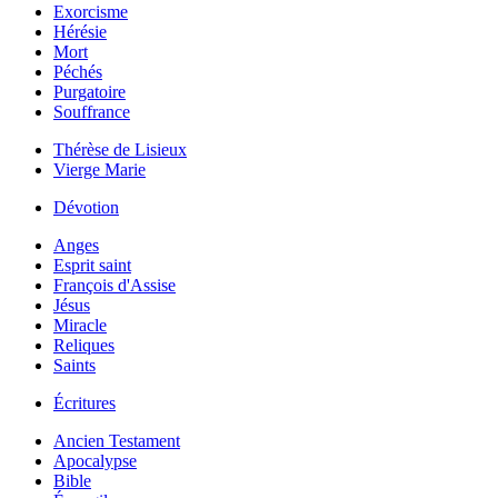
Exorcisme
Hérésie
Mort
Péchés
Purgatoire
Souffrance
Thérèse de Lisieux
Vierge Marie
Dévotion
Anges
Esprit saint
François d'Assise
Jésus
Miracle
Reliques
Saints
Écritures
Ancien Testament
Apocalypse
Bible