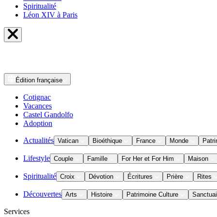
Spiritualité
Léon XIV à Paris
Édition
française
Cotignac
Vacances
Castel Gandolfo
Adoption
Actualités
Vatican
Bioéthique
France
Monde
Patri
Lifestyle
Couple
Famille
For Her et For Him
Maison
Spiritualité
Croix
Dévotion
Écritures
Prière
Rites
Découvertes
Arts
Histoire
Patrimoine Culture
Sanctuai
Services