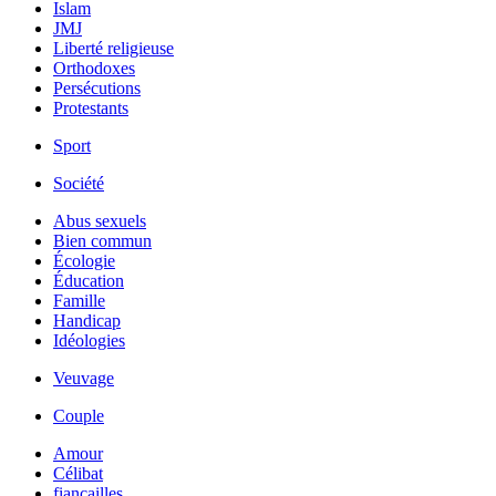
Islam
JMJ
Liberté religieuse
Orthodoxes
Persécutions
Protestants
Sport
Société
Abus sexuels
Bien commun
Écologie
Éducation
Famille
Handicap
Idéologies
Veuvage
Couple
Amour
Célibat
fiancailles