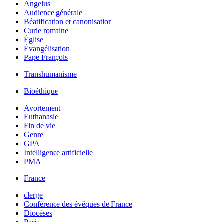
Angelus
Audience générale
Béatification et canonisation
Curie romaine
Église
Évangélisation
Pape François
Transhumanisme
Bioéthique
Avortement
Euthanasie
Fin de vie
Genre
GPA
Intelligence artificielle
PMA
France
clerge
Conférence des évêques de France
Diocèses
Paris