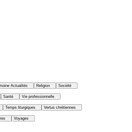
moine Actualités
Religion
Société
Santé
Vie professionnelle
Temps liturgiques
Vertus chrétiennes
res
Voyages