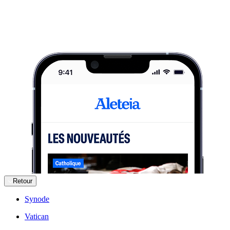
Retour
Synode
Vatican