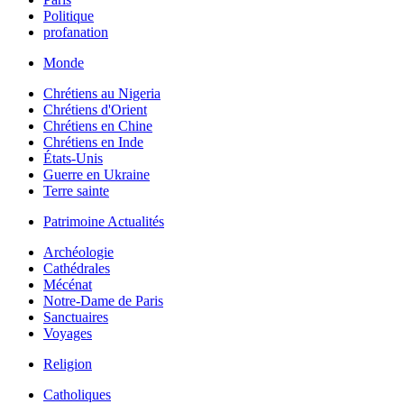
Politique
profanation
Monde
Chrétiens au Nigeria
Chrétiens d'Orient
Chrétiens en Chine
Chrétiens en Inde
États-Unis
Guerre en Ukraine
Terre sainte
Patrimoine Actualités
Archéologie
Cathédrales
Mécénat
Notre-Dame de Paris
Sanctuaires
Voyages
Religion
Catholiques