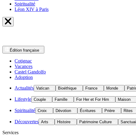
Spiritualité
Léon XIV à Paris
Édition
française
Cotignac
Vacances
Castel Gandolfo
Adoption
Actualités
Vatican
Bioéthique
France
Monde
Patri
Lifestyle
Couple
Famille
For Her et For Him
Maison
Spiritualité
Croix
Dévotion
Écritures
Prière
Rites
Découvertes
Arts
Histoire
Patrimoine Culture
Sanctuai
Services