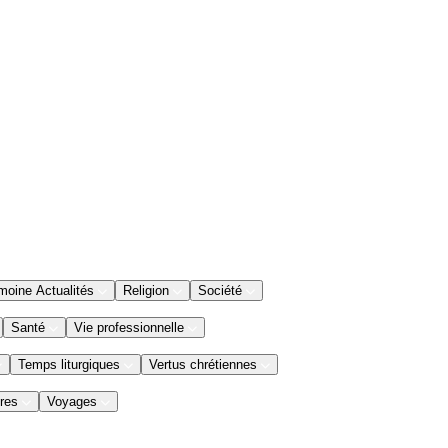
moine Actualités
Religion
Société
Santé
Vie professionnelle
Temps liturgiques
Vertus chrétiennes
res
Voyages