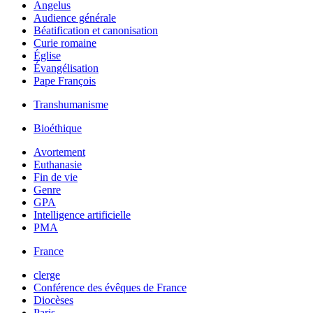
Angelus
Audience générale
Béatification et canonisation
Curie romaine
Église
Évangélisation
Pape François
Transhumanisme
Bioéthique
Avortement
Euthanasie
Fin de vie
Genre
GPA
Intelligence artificielle
PMA
France
clerge
Conférence des évêques de France
Diocèses
Paris