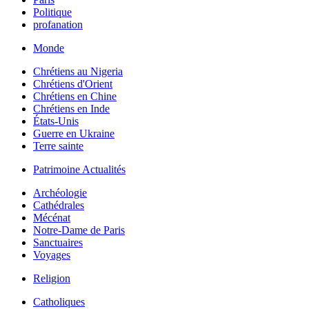
Politique
profanation
Monde
Chrétiens au Nigeria
Chrétiens d'Orient
Chrétiens en Chine
Chrétiens en Inde
États-Unis
Guerre en Ukraine
Terre sainte
Patrimoine Actualités
Archéologie
Cathédrales
Mécénat
Notre-Dame de Paris
Sanctuaires
Voyages
Religion
Catholiques