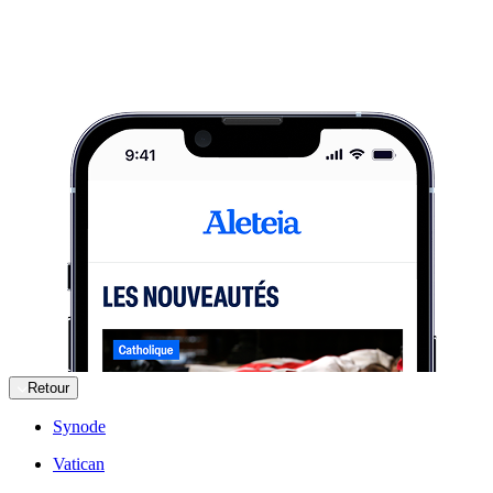
Retour
Synode
Vatican