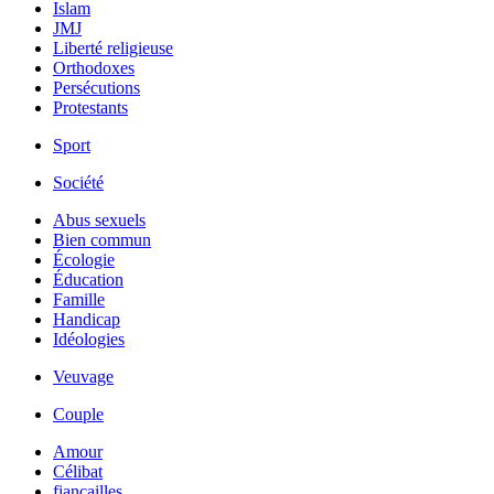
Islam
JMJ
Liberté religieuse
Orthodoxes
Persécutions
Protestants
Sport
Société
Abus sexuels
Bien commun
Écologie
Éducation
Famille
Handicap
Idéologies
Veuvage
Couple
Amour
Célibat
fiancailles