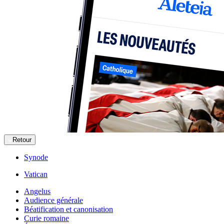
Retour
Synode
Vatican
Angelus
Audience générale
Béatification et canonisation
Curie romaine