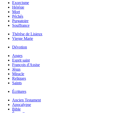
Exorcisme
Hérésie
Mort
Péchés
Purgatoire
Souffrance
Thérèse de Lisieux
Vierge Marie
Dévotion
Anges
Esprit saint
François d'Assise
Jésus
Miracle
Reliques
Saints
Écritures
Ancien Testament
Apocalypse
Bible