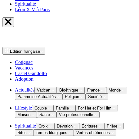
Spiritualité
Léon XIV à Paris
Édition
française
Cotignac
Vacances
Castel Gandolfo
Adoption
Actualités
Vatican
Bioéthique
France
Monde
Patrimoine Actualités
Religion
Société
Lifestyle
Couple
Famille
For Her et For Him
Maison
Santé
Vie professionnelle
Spiritualité
Croix
Dévotion
Écritures
Prière
Rites
Temps liturgiques
Vertus chrétiennes