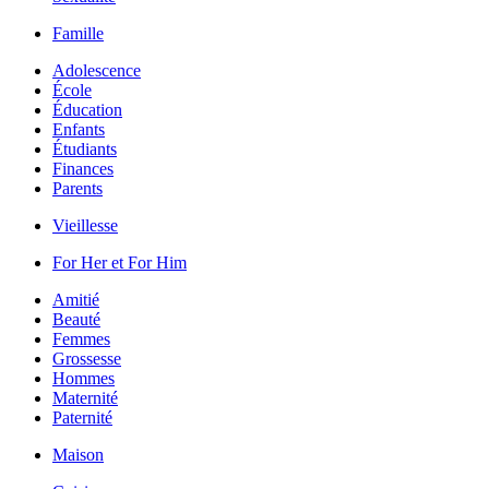
Famille
Adolescence
École
Éducation
Enfants
Étudiants
Finances
Parents
Vieillesse
For Her et For Him
Amitié
Beauté
Femmes
Grossesse
Hommes
Maternité
Paternité
Maison