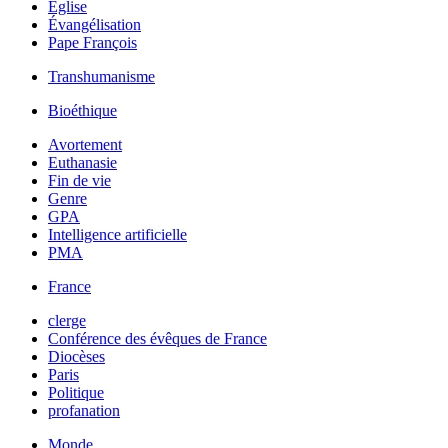
Église
Évangélisation
Pape François
Transhumanisme
Bioéthique
Avortement
Euthanasie
Fin de vie
Genre
GPA
Intelligence artificielle
PMA
France
clerge
Conférence des évêques de France
Diocèses
Paris
Politique
profanation
Monde