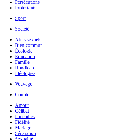
Persécutions
Protestants
Sport
Société
Abus sexuels
Bien commun
Écologie
Éducation
Famille
Handicap
Idéologies
Veuvage
Couple
Amour
Célibat
fiancailles
Fidélité
Mariage
Séparation
Sexualité