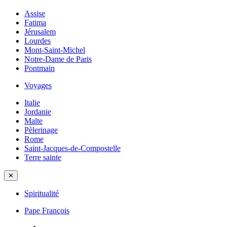
Assise
Fatima
Jérusalem
Lourdes
Mont-Saint-Michel
Notre-Dame de Paris
Pontmain
Voyages
Italie
Jordanie
Malte
Pèlerinage
Rome
Saint-Jacques-de-Compostelle
Terre sainte
✕
Spiritualité
Pape François