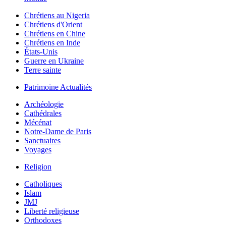
Chrétiens au Nigeria
Chrétiens d'Orient
Chrétiens en Chine
Chrétiens en Inde
États-Unis
Guerre en Ukraine
Terre sainte
Patrimoine Actualités
Archéologie
Cathédrales
Mécénat
Notre-Dame de Paris
Sanctuaires
Voyages
Religion
Catholiques
Islam
JMJ
Liberté religieuse
Orthodoxes