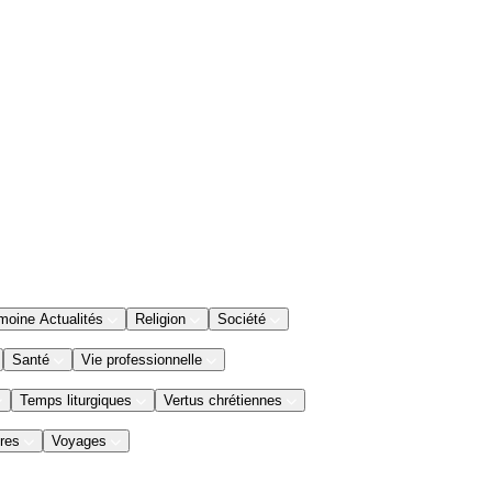
moine Actualités
Religion
Société
Santé
Vie professionnelle
Temps liturgiques
Vertus chrétiennes
res
Voyages