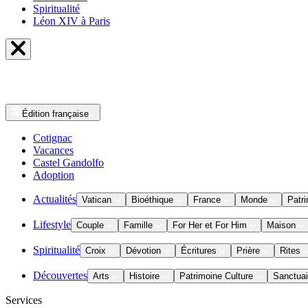
Spiritualité
Léon XIV à Paris
Édition
française
Cotignac
Vacances
Castel Gandolfo
Adoption
Actualités
Vatican
Bioéthique
France
Monde
Patri
Lifestyle
Couple
Famille
For Her et For Him
Maison
Spiritualité
Croix
Dévotion
Écritures
Prière
Rites
Découvertes
Arts
Histoire
Patrimoine Culture
Sanctuai
Services