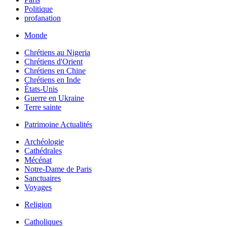
Politique
profanation
Monde
Chrétiens au Nigeria
Chrétiens d'Orient
Chrétiens en Chine
Chrétiens en Inde
États-Unis
Guerre en Ukraine
Terre sainte
Patrimoine Actualités
Archéologie
Cathédrales
Mécénat
Notre-Dame de Paris
Sanctuaires
Voyages
Religion
Catholiques