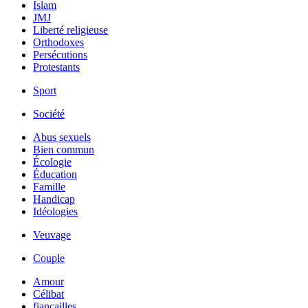
Islam
JMJ
Liberté religieuse
Orthodoxes
Persécutions
Protestants
Sport
Société
Abus sexuels
Bien commun
Écologie
Éducation
Famille
Handicap
Idéologies
Veuvage
Couple
Amour
Célibat
fiancailles