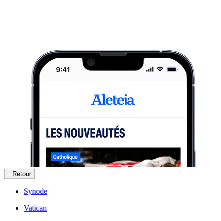
Retour
Synode
Vatican