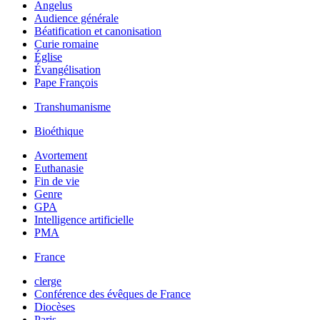
Angelus
Audience générale
Béatification et canonisation
Curie romaine
Église
Évangélisation
Pape François
Transhumanisme
Bioéthique
Avortement
Euthanasie
Fin de vie
Genre
GPA
Intelligence artificielle
PMA
France
clerge
Conférence des évêques de France
Diocèses
Paris