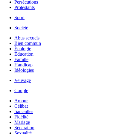
Persécutions
Protestants
Sport
Société
Abus sexuels
Bien commun
Écologie
Éducation
Famille
Handicap
Idéologies
Veuvage
Couple
Amour
Célibat
fiancailles
Fidélité
Mariage
Séparation
Sexualité