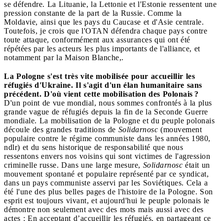
se défendre. La Lituanie, la Lettonie et l'Estonie ressentent une
pression constante de la part de la Russie. Comme la
Moldavie, ainsi que les pays du Caucase et d'Asie centrale.
Toutefois, je crois que l'OTAN défendra chaque pays contre
toute attaque, conformément aux assurances qui ont été
répétées par les acteurs les plus importants de l'alliance, et
notamment par la Maison Blanche,.
La Pologne s'est très vite mobilisée pour accueillir les
réfugiés d'Ukraine. Il s'agit d'un élan humanitaire sans
précédent. D'où vient cette mobilisation des Polonais ?
D'un point de vue mondial, nous sommes confrontés à la plus
grande vague de réfugiés depuis la fin de la Seconde Guerre
mondiale. La mobilisation de la Pologne et du peuple polonais
découle des grandes traditions de
Solidarnosc
(mouvement
populaire contre le régime communiste dans les années 1980,
ndlr) et du sens historique de responsabilité que nous
ressentons envers nos voisins qui sont victimes de l'agression
criminelle russe. Dans une large mesure,
Solidarnosc
était un
mouvement spontané et populaire représenté par ce syndicat,
dans un pays communiste asservi par les Soviétiques. Cela a
été l'une des plus belles pages de l'histoire de la Pologne. Son
esprit est toujours vivant, et aujourd'hui le peuple polonais le
démontre non seulement avec des mots mais aussi avec des
actes : En acceptant d’accueillir les réfugiés, en partageant ce