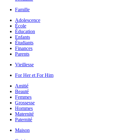
Famille
Adolescence
École
Éducation
Enfants
Étudiants
Finances
Parents
Vieillesse
For Her et For Him
Amitié
Beauté
Femmes
Grossesse
Hommes
Maternité
Paternité
Maison