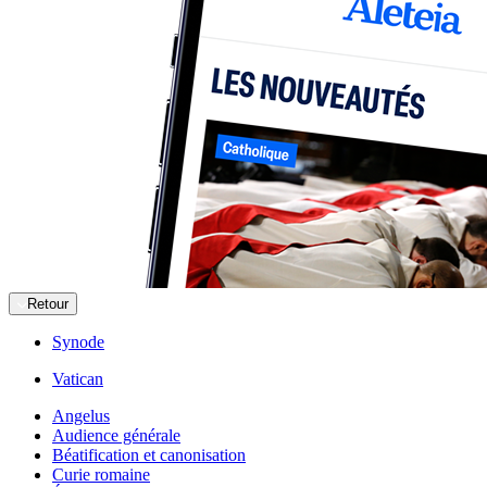
Retour
Synode
Vatican
Angelus
Audience générale
Béatification et canonisation
Curie romaine