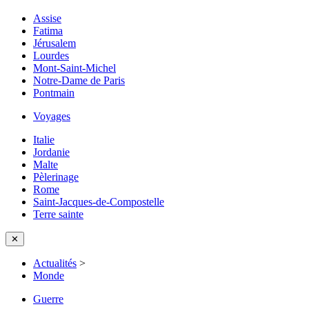
Assise
Fatima
Jérusalem
Lourdes
Mont-Saint-Michel
Notre-Dame de Paris
Pontmain
Voyages
Italie
Jordanie
Malte
Pèlerinage
Rome
Saint-Jacques-de-Compostelle
Terre sainte
✕
Actualités
>
Monde
Guerre