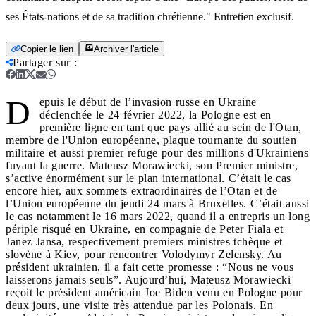
ses États-nations et de sa tradition chrétienne." Entretien exclusif.
Copier le lien
Archiver l'article
Partager sur
:
D
epuis le début de l’invasion russe en Ukraine
déclenchée le 24 février 2022, la Pologne est en
première ligne en tant que pays allié au sein de l'Otan,
membre de l'Union européenne, plaque tournante du soutien
militaire et aussi premier refuge pour des millions d'Ukrainiens
fuyant la guerre. Mateusz Morawiecki, son Premier ministre,
s’active énormément sur le plan international. C’était le cas
encore hier, aux sommets extraordinaires de l’Otan et de
l’Union européenne du jeudi 24 mars à Bruxelles. C’était aussi
le cas notamment le 16 mars 2022, quand il a entrepris un long
périple risqué en Ukraine, en compagnie de Peter Fiala et
Janez Jansa, respectivement premiers ministres tchèque et
slovène à Kiev, pour rencontrer Volodymyr Zelensky. Au
président ukrainien, il a fait cette promesse : “Nous ne vous
laisserons jamais seuls”. Aujourd’hui, Mateusz Morawiecki
reçoit le président américain Joe Biden venu en Pologne pour
deux jours, une visite très attendue par les Polonais. En