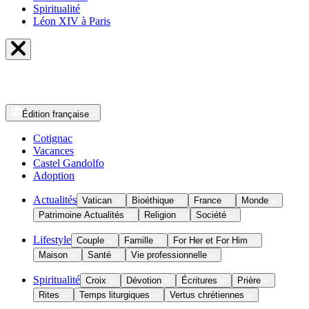
Spiritualité
Léon XIV à Paris
Édition
française
Cotignac
Vacances
Castel Gandolfo
Adoption
Actualités
Vatican
Bioéthique
France
Monde
Patrimoine Actualités
Religion
Société
Lifestyle
Couple
Famille
For Her et For Him
Maison
Santé
Vie professionnelle
Spiritualité
Croix
Dévotion
Écritures
Prière
Rites
Temps liturgiques
Vertus chrétiennes