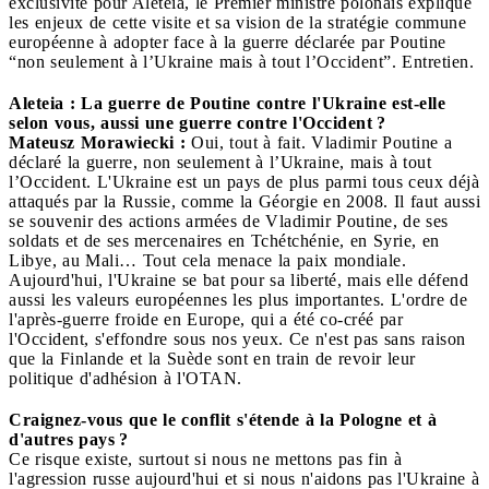
exclusivité pour Aleteia, le Premier ministre polonais explique
les enjeux de cette visite et sa vision de la stratégie commune
européenne à adopter face à la guerre déclarée par Poutine
“non seulement à l’Ukraine mais à tout l’Occident”. Entretien.
Aleteia : La guerre de Poutine contre l'Ukraine est-elle
selon vous, aussi une guerre contre l'Occident ?
Mateusz Morawiecki :
Oui, tout à fait. Vladimir Poutine a
déclaré la guerre, non seulement à l’Ukraine, mais à tout
l’Occident. L'Ukraine est un pays de plus parmi tous ceux déjà
attaqués par la Russie, comme la Géorgie en 2008. Il faut aussi
se souvenir des actions armées de Vladimir Poutine, de ses
soldats et de ses mercenaires en Tchétchénie, en Syrie, en
Libye, au Mali… Tout cela menace la paix mondiale.
Aujourd'hui, l'Ukraine se bat pour sa liberté, mais elle défend
aussi les valeurs européennes les plus importantes. L'ordre de
l'après-guerre froide en Europe, qui a été co-créé par
l'Occident, s'effondre sous nos yeux. Ce n'est pas sans raison
que la Finlande et la Suède sont en train de revoir leur
politique d'adhésion à l'OTAN.
Craignez-vous que le conflit s'étende à la Pologne et à
d'autres pays ?
Ce risque existe, surtout si nous ne mettons pas fin à
l'agression russe aujourd'hui et si nous n'aidons pas l'Ukraine à