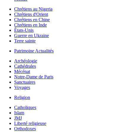
Chrétiens au Nigeria
Chrétiens d'Orient
Chrétiens en Chine
Chrétiens en Inde
États-Unis
Guerre en Ukraine
Terre sainte
Patrimoine Actualités
Archéologie
Cathédrales
Mécénat
Notre-Dame de Paris
Sanctuaires
Voyages
Religion
Catholiques
Islam
JMJ
Liberté religieuse
Orthodoxes