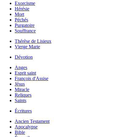
Exorcisme
Hérésie
Mort
Péchés
Purgatoire
Souffrance
Thérèse de Lisieux
Vierge Marie
Dévotion
Anges
Esprit saint
François d'Assise
Jésus
Miracle
Reliques
Saints
Écritures
Ancien Testament
Apocalypse
Bible