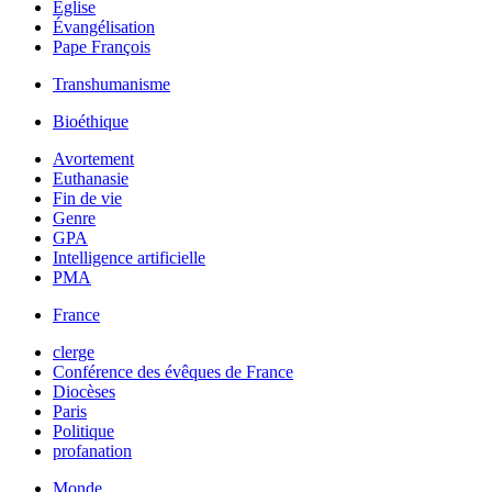
Église
Évangélisation
Pape François
Transhumanisme
Bioéthique
Avortement
Euthanasie
Fin de vie
Genre
GPA
Intelligence artificielle
PMA
France
clerge
Conférence des évêques de France
Diocèses
Paris
Politique
profanation
Monde