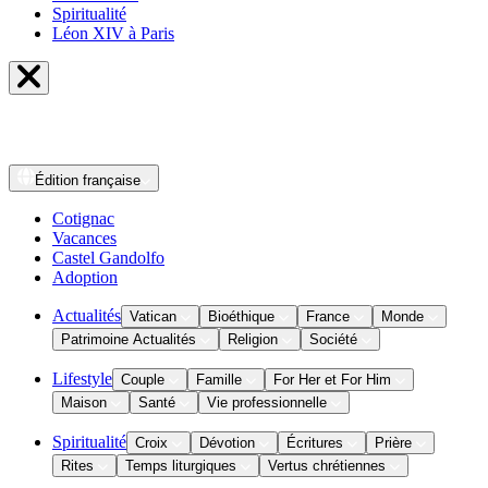
Spiritualité
Léon XIV à Paris
Édition
française
Cotignac
Vacances
Castel Gandolfo
Adoption
Actualités
Vatican
Bioéthique
France
Monde
Patrimoine Actualités
Religion
Société
Lifestyle
Couple
Famille
For Her et For Him
Maison
Santé
Vie professionnelle
Spiritualité
Croix
Dévotion
Écritures
Prière
Rites
Temps liturgiques
Vertus chrétiennes