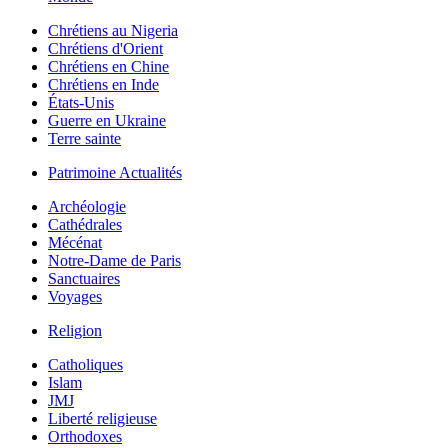
Chrétiens au Nigeria
Chrétiens d'Orient
Chrétiens en Chine
Chrétiens en Inde
États-Unis
Guerre en Ukraine
Terre sainte
Patrimoine Actualités
Archéologie
Cathédrales
Mécénat
Notre-Dame de Paris
Sanctuaires
Voyages
Religion
Catholiques
Islam
JMJ
Liberté religieuse
Orthodoxes