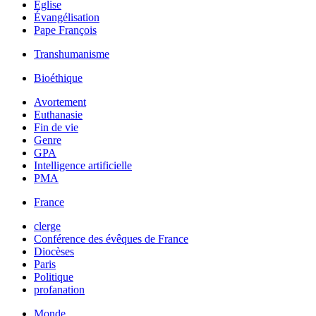
Église
Évangélisation
Pape François
Transhumanisme
Bioéthique
Avortement
Euthanasie
Fin de vie
Genre
GPA
Intelligence artificielle
PMA
France
clerge
Conférence des évêques de France
Diocèses
Paris
Politique
profanation
Monde