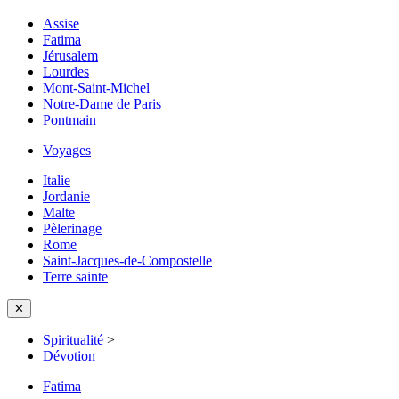
Assise
Fatima
Jérusalem
Lourdes
Mont-Saint-Michel
Notre-Dame de Paris
Pontmain
Voyages
Italie
Jordanie
Malte
Pèlerinage
Rome
Saint-Jacques-de-Compostelle
Terre sainte
✕
Spiritualité
>
Dévotion
Fatima