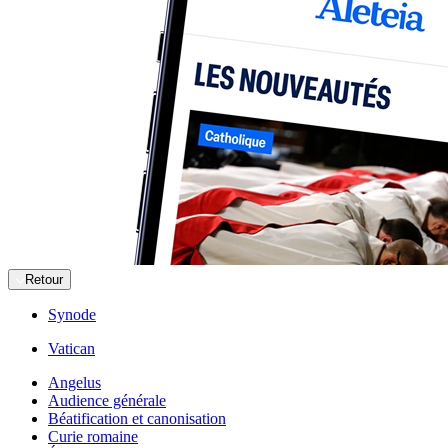
Retour
Synode
Vatican
Angelus
Audience générale
Béatification et canonisation
Curie romaine