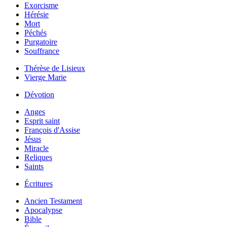
Exorcisme
Hérésie
Mort
Péchés
Purgatoire
Souffrance
Thérèse de Lisieux
Vierge Marie
Dévotion
Anges
Esprit saint
François d'Assise
Jésus
Miracle
Reliques
Saints
Écritures
Ancien Testament
Apocalypse
Bible