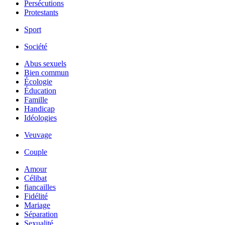
Persécutions
Protestants
Sport
Société
Abus sexuels
Bien commun
Écologie
Éducation
Famille
Handicap
Idéologies
Veuvage
Couple
Amour
Célibat
fiancailles
Fidélité
Mariage
Séparation
Sexualité