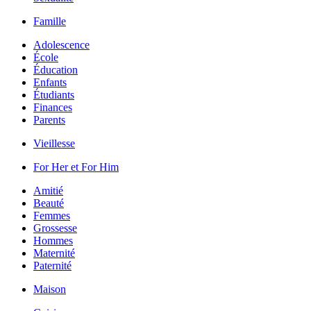
Famille
Adolescence
École
Éducation
Enfants
Étudiants
Finances
Parents
Vieillesse
For Her et For Him
Amitié
Beauté
Femmes
Grossesse
Hommes
Maternité
Paternité
Maison