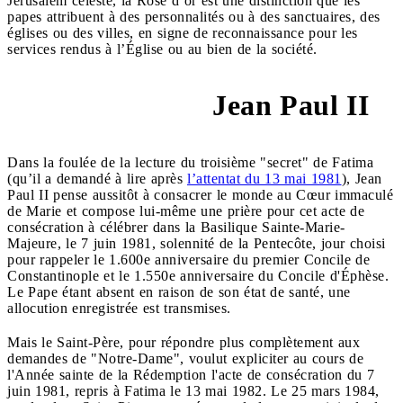
Jérusalem céleste, la Rose d’or est une distinction que les
papes attribuent à des personnalités ou à des sanctuaires, des
églises ou des villes, en signe de reconnaissance pour les
services rendus à l’Église ou au bien de la société.
Jean Paul II
25 mars 1984
Dans la foulée de la lecture du troisième "secret" de Fatima
(qu’il a demandé à lire après
l’attentat du 13 mai 1981
), Jean
Paul II pense aussitôt à consacrer le monde au Cœur immaculé
de Marie et compose lui-même une prière pour cet acte de
consécration à célébrer dans la Basilique Sainte-Marie-
Majeure, le 7 juin 1981, solennité de la Pentecôte, jour choisi
pour rappeler le 1.600e anniversaire du premier Concile de
Constantinople et le 1.550e anniversaire du Concile d'Éphèse.
Le Pape étant absent en raison de son état de santé, une
allocution enregistrée est transmises.
Mais le Saint-Père, pour répondre plus complètement aux
demandes de "Notre-Dame", voulut expliciter au cours de
l'Année sainte de la Rédemption l'acte de consécration du 7
juin 1981, repris à Fatima le 13 mai 1982. Le 25 mars 1984,