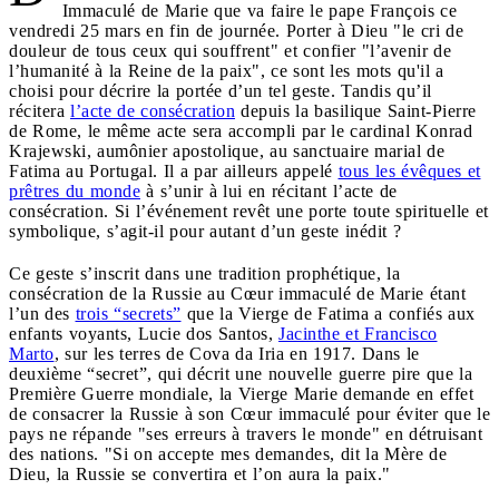
Immaculé de Marie que va faire le pape François ce
vendredi 25 mars en fin de journée. Porter à Dieu "le cri de
douleur de tous ceux qui souffrent" et confier "l’avenir de
l’humanité à la Reine de la paix", ce sont les mots qu'il a
choisi pour décrire la portée d’un tel geste. Tandis qu’il
récitera
l’acte de consécration
depuis la basilique Saint-Pierre
de Rome, le même acte sera accompli par le cardinal Konrad
Krajewski, aumônier apostolique, au sanctuaire marial de
Fatima au Portugal. Il a par ailleurs appelé
tous les évêques et
prêtres du monde
à s’unir à lui en récitant l’acte de
consécration. Si l’événement revêt une porte toute spirituelle et
symbolique, s’agit-il pour autant d’un geste inédit ?
Ce geste s’inscrit dans une tradition prophétique, la
consécration de la Russie au Cœur immaculé de Marie étant
l’un des
trois “secrets”
que la Vierge de Fatima a confiés aux
enfants voyants, Lucie dos Santos,
Jacinthe et Francisco
Marto
, sur les terres de Cova da Iria en 1917. Dans le
deuxième “secret”, qui décrit une nouvelle guerre pire que la
Première Guerre mondiale, la Vierge Marie demande en effet
de consacrer la Russie à son Cœur immaculé pour éviter que le
pays ne répande "ses erreurs à travers le monde" en détruisant
des nations. "Si on accepte mes demandes, dit la Mère de
Dieu, la Russie se convertira et l’on aura la paix."