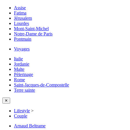
Assise
Fatima
Jérusalem
Lourdes
Mont-Saint-Michel
Notre-Dame de Paris
Pontmain
Voyages
Italie
Jordanie
Malte
Pèlerinage
Rome
Saint-Jacques-de-Compostelle
Terre sainte
✕
Lifestyle
>
Couple
Arnaud Beltrame