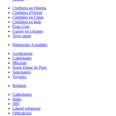
Chrétiens au Nigeria
Chrétiens d'Orient
Chrétiens en Chine
Chrétiens en Inde
États-Unis
Guerre en Ukraine
Terre sainte
Patrimoine Actualités
Archéologie
Cathédrales
Mécénat
Notre-Dame de Paris
Sanctuaires
Voyages
Religion
Catholiques
Islam
JMJ
Liberté religieuse
Orthodoxes