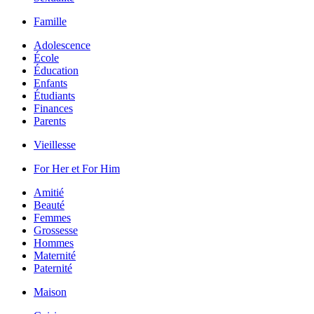
Famille
Adolescence
École
Éducation
Enfants
Étudiants
Finances
Parents
Vieillesse
For Her et For Him
Amitié
Beauté
Femmes
Grossesse
Hommes
Maternité
Paternité
Maison