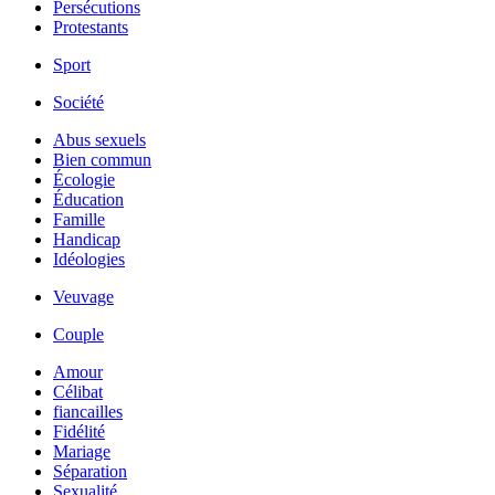
Persécutions
Protestants
Sport
Société
Abus sexuels
Bien commun
Écologie
Éducation
Famille
Handicap
Idéologies
Veuvage
Couple
Amour
Célibat
fiancailles
Fidélité
Mariage
Séparation
Sexualité