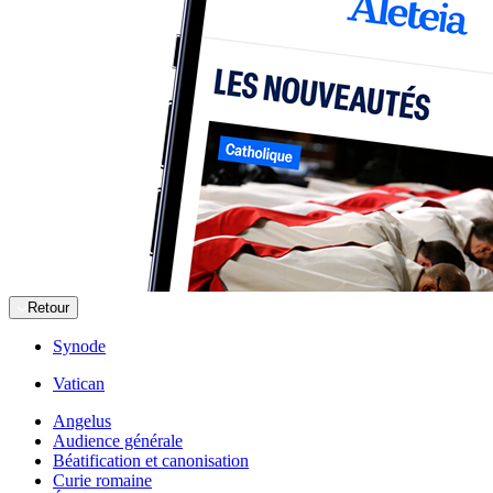
Retour
Synode
Vatican
Angelus
Audience générale
Béatification et canonisation
Curie romaine