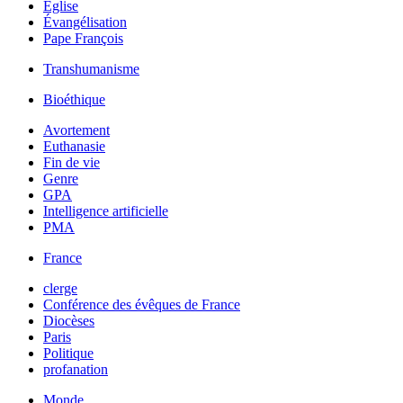
Église
Évangélisation
Pape François
Transhumanisme
Bioéthique
Avortement
Euthanasie
Fin de vie
Genre
GPA
Intelligence artificielle
PMA
France
clerge
Conférence des évêques de France
Diocèses
Paris
Politique
profanation
Monde