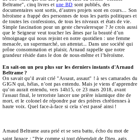
Beltrame", cinq livres et
une BD
sont publiés, des
documentaires sont sortis, d’autres projets sont en cours… Son
héroïsme a frappé des personnes de tous les partis politiques et
de toutes les confessions, de tous les niveaux et états de vie.
Simple fascination pour un geste chevaleresque ? Je crois aussi
que le Seigneur veut toucher les âmes par la beauté d’un
témoignage qui nous rejoint en notre quotidien : une femme
menacée, un supermarché, un attentat... Dans une société qui
prône consommation et plaisir, Arnaud rappelle que notre
grandeur réside dans le don de nous-même et l’héroïsme.
En sait-on un peu plus sur les derniers instants d'Arnaud
Beltrame ?
On savait qu’il avait crié "Assaut, assaut" ! à ses camarades du
GIGN qui, hélas, n’ont pas entendu. Mais je viens d’apprendre
qu’on aurait entendu, vers 14h15, ce 23 mars 2018, avant
l'assaut final, le terroriste lancer une prière islamique dite de
mort, et le colonel de répondre par des prières chrétiennes à
haute voix. Quel face-à-face si cela s’est passé ainsi !
Arnaud Beltrame aura prié et se sera battu, écho du mot de
saint Ignace : "Prie comme si tout dépendait de Dieu, agis