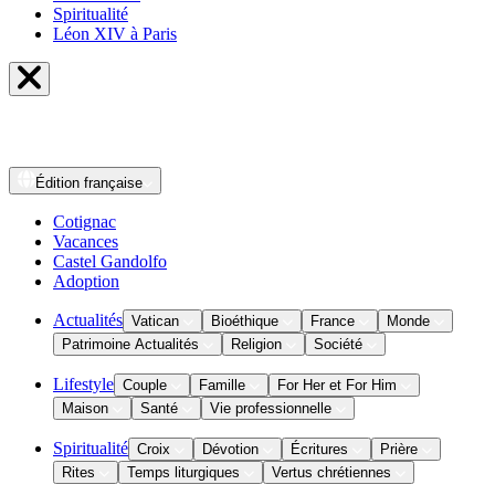
Spiritualité
Léon XIV à Paris
Édition
française
Cotignac
Vacances
Castel Gandolfo
Adoption
Actualités
Vatican
Bioéthique
France
Monde
Patrimoine Actualités
Religion
Société
Lifestyle
Couple
Famille
For Her et For Him
Maison
Santé
Vie professionnelle
Spiritualité
Croix
Dévotion
Écritures
Prière
Rites
Temps liturgiques
Vertus chrétiennes