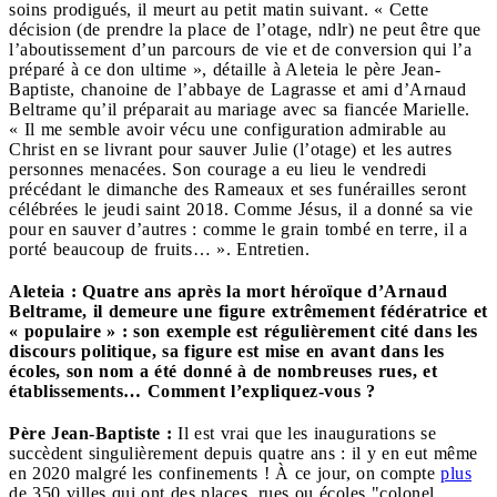
soins prodigués, il meurt au petit matin suivant. « Cette
décision (de prendre la place de l’otage, ndlr) ne peut être que
l’aboutissement d’un parcours de vie et de conversion qui l’a
préparé à ce don ultime », détaille à Aleteia le père Jean-
Baptiste, chanoine de l’abbaye de Lagrasse et ami d’Arnaud
Beltrame qu’il préparait au mariage avec sa fiancée Marielle.
« Il me semble avoir vécu une configuration admirable au
Christ en se livrant pour sauver Julie (l’otage) et les autres
personnes menacées. Son courage a eu lieu le vendredi
précédant le dimanche des Rameaux et ses funérailles seront
célébrées le jeudi saint 2018. Comme Jésus, il a donné sa vie
pour en sauver d’autres : comme le grain tombé en terre, il a
porté beaucoup de fruits… ». Entretien.
Aleteia : Quatre ans après la mort héroïque d’Arnaud
Beltrame, il demeure une figure extrêmement fédératrice et
« populaire » : son exemple est régulièrement cité dans les
discours politique, sa figure est mise en avant dans les
écoles, son nom a été donné à de nombreuses rues, et
établissements… Comment l’expliquez-vous ?
Père Jean-Baptiste :
Il est vrai que les inaugurations se
succèdent singulièrement depuis quatre ans : il y en eut même
en 2020 malgré les confinements ! À ce jour, on compte
plus
de 350 villes qui ont des places, rues ou écoles "colonel