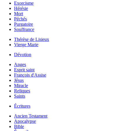
Exorcisme
Hérésie
Mort
Péchés
Purgatoire
Souffrance
Thérèse de Lisieux
Vierge Marie
Dévotion
Anges
Esprit saint
François d'Assise
Jésus
Miracle
Reliques
Saints
Écritures
Ancien Testament
Apocalypse
Bible