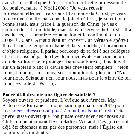
dans la foi catholique. C’est là qu’il écrit cette profession de
foi bouleversante, à Noël 2008 : "Je veux réussir
professionnellement mais dans l’harmonie du Christ, je veux
fonder une famille mais dans la joie du Christ, je veux être en
bonne santé, mais grâce à la guérison du Christ, je veux
commander à la multitude, mais dans le service du Christ". Il a
ensuite reçu la première communion et la confirmation en
2009, à 36 ans. Arnaud était un converti, un véritable apôtre !
Il avait tout le temps un chapelet dans la poche, et beaucoup
d’objets religieux. Il parlait beaucoup de sa foi à ses collègues
et restait fasciné par le chevalerie médiévale vue comme un
don de sa force pour protéger. Dans son bureau, il avait écrit
sur un tableau blanc la devise des chevaliers templiers : "Non
nobis, Domine, non nobis, sed nomini tuo da gloriam" (“Non
pour nous, Seigneur, non pour nous, mais pour la gloire de ton
nom”, extraite du Ps 115).
Pourrait-il devenir une figure de sainteté ?
Soyons ouverts et prudents. L’évêque aux Armées, Mgr
Antoine de Romanet, a donné son imprimatur en 2019 pour
une prière adressée non pas à Arnaud, mais au Christ
. Cette
prière laisse ouvert que l’on puisse demander des choses au
Christ en mentionnant l'exemplarité d'Arnaud. Des grâces ont
déjà été obtenues ainsi par des personnes, mais l’Église est
toujours très prudente.