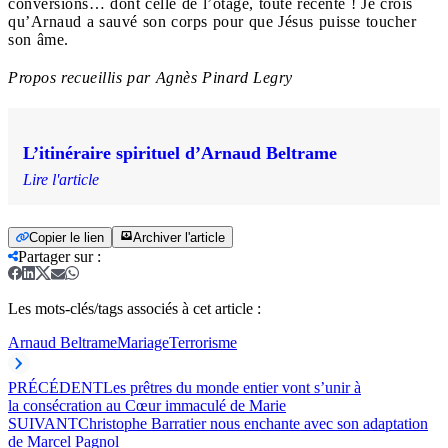
conversions… dont celle de l’otage, toute récente ! Je crois
qu’Arnaud a sauvé son corps pour que Jésus puisse toucher
son âme.
Propos recueillis par Agnès Pinard Legry
L’itinéraire spirituel d’Arnaud Beltrame
Lire l'article
Copier le lien
Archiver l'article
Partager sur
:
Les mots-clés/tags associés à cet article :
Arnaud Beltrame
Mariage
Terrorisme
PRÉCÉDENT
Les prêtres du monde entier vont s’unir à
la consécration au Cœur immaculé de Marie
SUIVANT
Christophe Barratier nous enchante avec son adaptation
de Marcel Pagnol