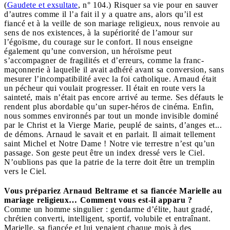
(
Gaudete et exsultate
, n° 104.) Risquer sa vie pour en sauver
d’autres comme il l’a fait il y a quatre ans, alors qu’il est
fiancé et à la veille de son mariage religieux, nous renvoie au
sens de nos existences, à la supériorité de l’amour sur
l’égoïsme, du courage sur le confort. Il nous enseigne
également qu’une conversion, un héroïsme peut
s’accompagner de fragilités et d’erreurs, comme la franc-
maçonnerie à laquelle il avait adhéré avant sa conversion, sans
mesurer l’incompatibilité avec la foi catholique. Arnaud était
un pécheur qui voulait progresser. Il était en route vers la
sainteté, mais n’était pas encore arrivé au terme. Ses défauts le
rendent plus abordable qu’un super-héros de cinéma. Enfin,
nous sommes environnés par tout un monde invisible dominé
par le Christ et la Vierge Marie, peuplé de saints, d’anges et...
de démons. Arnaud le savait et en parlait. Il aimait tellement
saint Michel et Notre Dame ! Notre vie terrestre n’est qu’un
passage. Son geste peut être un index dressé vers le Ciel.
N’oublions pas que la patrie de la terre doit être un tremplin
vers le Ciel.
Vous prépariez Arnaud Beltrame et sa fiancée Marielle au
mariage religieux… Comment vous est-il apparu ?
Comme un homme singulier : gendarme d’élite, haut gradé,
chrétien converti, intelligent, sportif, volubile et entraînant.
Marielle, sa fiancée et lui venaient chaque mois à des