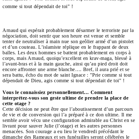
comme si tout dépendait de toi" !
Arnaud qui espérait probablement désarmer le terroriste par la
négociation, doit sentir que son heure est venue et semble
tenter de neutraliser à main nue son geôlier armé d’un pistolet
et d’un couteau. L’islamiste réplique en le frappant de deux
balles. Les deux hommes se battent probablement en corps à
corps, mais Arnaud, quoiqu’excellent en krav-maga, blessé à
l’avant-bras et à la main gauche, ainsi qu’au pied droit doit
encore affronter une arme blanche…. Bref, il aura prié et se
sera battu, écho du mot de saint Ignace : "Prie comme si tout
dépendait de Dieu, agis comme si tout dépendait de toi" !
Vous le connaissiez personnellement… Comment
interprétez-vous son geste ultime de prendre la place de
cette otage ?
Cette décision ne peut être que l’aboutissement d’un parcours
de vie et de conversion qui l’a préparé à ce don ultime. Il me
semble avoir vécu une configuration admirable au Christ en se
livrant pour sauver Julie (l’otage) et les autres personnes
menacées. Son courage a eu lieu le vendredi précédant le
dimanche des Rameaux et ses funérailles seront célébrées le