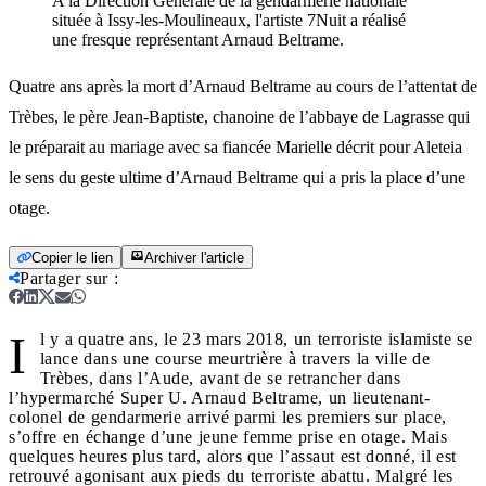
A la Direction Générale de la gendarmerie nationale
située à Issy-les-Moulineaux, l'artiste 7Nuit a réalisé
une fresque représentant Arnaud Beltrame.
Quatre ans après la mort d’Arnaud Beltrame au cours de l’attentat de
Trèbes, le père Jean-Baptiste, chanoine de l’abbaye de Lagrasse qui
le préparait au mariage avec sa fiancée Marielle décrit pour Aleteia
le sens du geste ultime d’Arnaud Beltrame qui a pris la place d’une
otage.
Copier le lien
Archiver l'article
Partager sur
:
I
l y a quatre ans, le 23 mars 2018, un terroriste islamiste se
lance dans une course meurtrière à travers la ville de
Trèbes, dans l’Aude, avant de se retrancher dans
l’hypermarché Super U. Arnaud Beltrame, un lieutenant-
colonel de gendarmerie arrivé parmi les premiers sur place,
s’offre en échange d’une jeune femme prise en otage. Mais
quelques heures plus tard, alors que l’assaut est donné, il est
retrouvé agonisant aux pieds du terroriste abattu. Malgré les