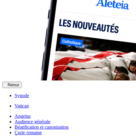
Retour
Synode
Vatican
Angelus
Audience générale
Béatification et canonisation
Curie romaine