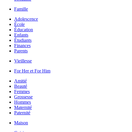
Famille
Adolescence
École
Éducation
Enfants
Étudiants
Finances
Parents
Vieillesse
For Her et For Him
Amitié
Beauté
Femmes
Grossesse
Hommes
Maternité
Paternité
Maison