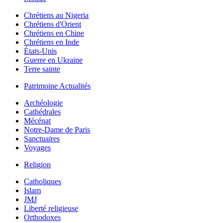
Chrétiens au Nigeria
Chrétiens d'Orient
Chrétiens en Chine
Chrétiens en Inde
États-Unis
Guerre en Ukraine
Terre sainte
Patrimoine Actualités
Archéologie
Cathédrales
Mécénat
Notre-Dame de Paris
Sanctuaires
Voyages
Religion
Catholiques
Islam
JMJ
Liberté religieuse
Orthodoxes