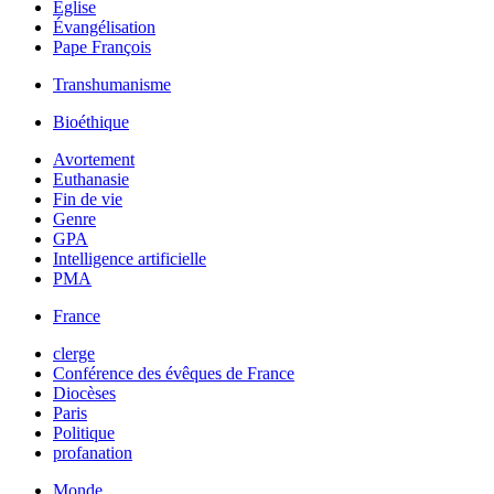
Église
Évangélisation
Pape François
Transhumanisme
Bioéthique
Avortement
Euthanasie
Fin de vie
Genre
GPA
Intelligence artificielle
PMA
France
clerge
Conférence des évêques de France
Diocèses
Paris
Politique
profanation
Monde