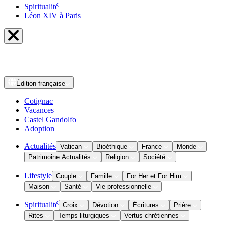
Spiritualité
Léon XIV à Paris
Édition
française
Cotignac
Vacances
Castel Gandolfo
Adoption
Actualités
Vatican
Bioéthique
France
Monde
Patrimoine Actualités
Religion
Société
Lifestyle
Couple
Famille
For Her et For Him
Maison
Santé
Vie professionnelle
Spiritualité
Croix
Dévotion
Écritures
Prière
Rites
Temps liturgiques
Vertus chrétiennes