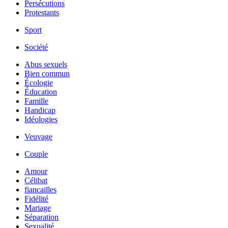
Persécutions
Protestants
Sport
Société
Abus sexuels
Bien commun
Écologie
Éducation
Famille
Handicap
Idéologies
Veuvage
Couple
Amour
Célibat
fiancailles
Fidélité
Mariage
Séparation
Sexualité