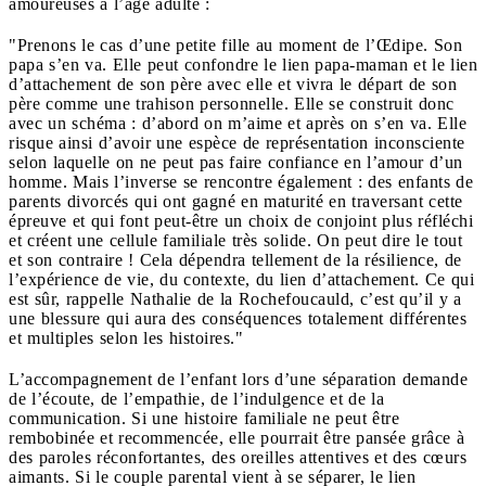
amoureuses à l’âge adulte :
"Prenons le cas d’une petite fille au moment de l’Œdipe. Son
papa s’en va. Elle peut confondre le lien papa-maman et le lien
d’attachement de son père avec elle et vivra le départ de son
père comme une trahison personnelle. Elle se construit donc
avec un schéma : d’abord on m’aime et après on s’en va. Elle
risque ainsi d’avoir une espèce de représentation inconsciente
selon laquelle on ne peut pas faire confiance en l’amour d’un
homme. Mais l’inverse se rencontre également : des enfants de
parents divorcés qui ont gagné en maturité en traversant cette
épreuve et qui font peut-être un choix de conjoint plus réfléchi
et créent une cellule familiale très solide. On peut dire le tout
et son contraire ! Cela dépendra tellement de la résilience, de
l’expérience de vie, du contexte, du lien d’attachement. Ce qui
est sûr, rappelle Nathalie de la Rochefoucauld, c’est qu’il y a
une blessure qui aura des conséquences totalement différentes
et multiples selon les histoires."
L’accompagnement de l’enfant lors d’une séparation demande
de l’écoute, de l’empathie, de l’indulgence et de la
communication. Si une histoire familiale ne peut être
rembobinée et recommencée, elle pourrait être pansée grâce à
des paroles réconfortantes, des oreilles attentives et des cœurs
aimants. Si le couple parental vient à se séparer, le lien