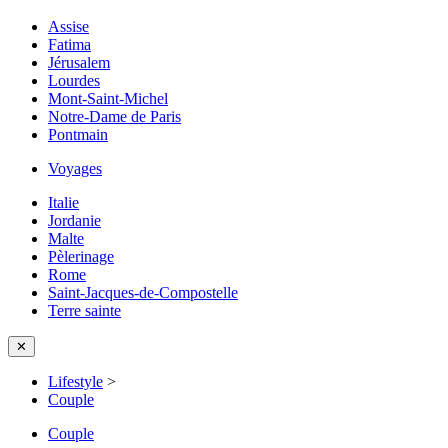
Assise
Fatima
Jérusalem
Lourdes
Mont-Saint-Michel
Notre-Dame de Paris
Pontmain
Voyages
Italie
Jordanie
Malte
Pèlerinage
Rome
Saint-Jacques-de-Compostelle
Terre sainte
✕
Lifestyle
>
Couple
Couple