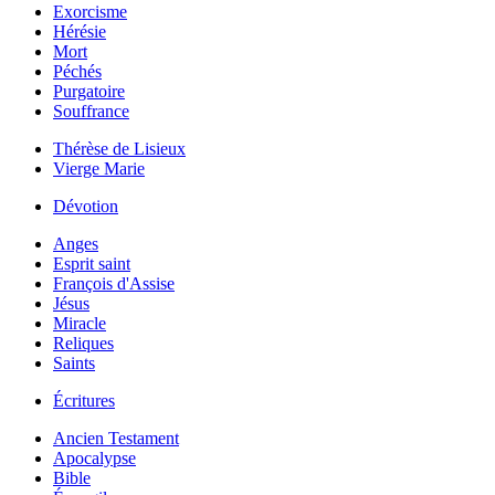
Exorcisme
Hérésie
Mort
Péchés
Purgatoire
Souffrance
Thérèse de Lisieux
Vierge Marie
Dévotion
Anges
Esprit saint
François d'Assise
Jésus
Miracle
Reliques
Saints
Écritures
Ancien Testament
Apocalypse
Bible