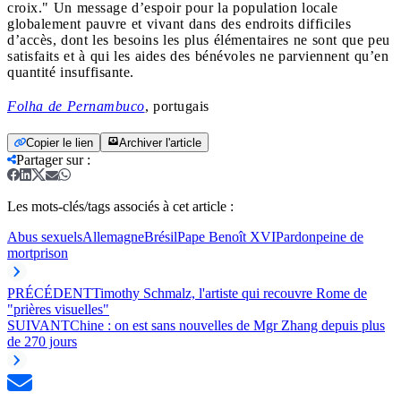
croix." Un message d’espoir pour la population locale
globalement pauvre et vivant dans des endroits difficiles
d’accès, dont les besoins les plus élémentaires ne sont que peu
satisfaits et à qui les aides des bénévoles ne parviennent qu’en
quantité insuffisante.
Folha de Pernambuco
, portugais
Copier le lien
Archiver l'article
Partager sur
:
Les mots-clés/tags associés à cet article :
Abus sexuels
Allemagne
Brésil
Pape Benoît XVI
Pardon
peine de
mort
prison
PRÉCÉDENT
Timothy Schmalz, l'artiste qui recouvre Rome de
"prières visuelles"
SUIVANT
Chine : on est sans nouvelles de Mgr Zhang depuis plus
de 270 jours