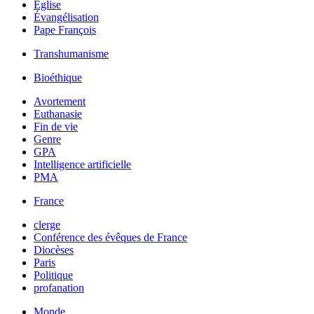
Église
Évangélisation
Pape François
Transhumanisme
Bioéthique
Avortement
Euthanasie
Fin de vie
Genre
GPA
Intelligence artificielle
PMA
France
clerge
Conférence des évêques de France
Diocèses
Paris
Politique
profanation
Monde