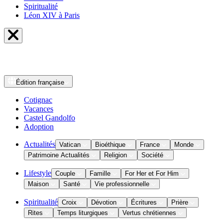
Spiritualité
Léon XIV à Paris
Édition
française
Cotignac
Vacances
Castel Gandolfo
Adoption
Actualités
Vatican
Bioéthique
France
Monde
Patrimoine Actualités
Religion
Société
Lifestyle
Couple
Famille
For Her et For Him
Maison
Santé
Vie professionnelle
Spiritualité
Croix
Dévotion
Écritures
Prière
Rites
Temps liturgiques
Vertus chrétiennes