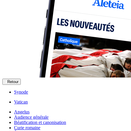
Retour
Synode
Vatican
Angelus
Audience générale
Béatification et canonisation
Curie romaine