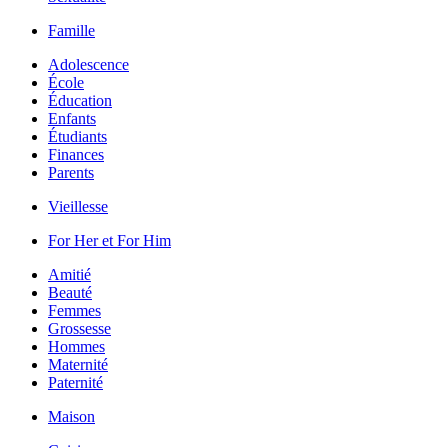
Famille
Adolescence
École
Éducation
Enfants
Étudiants
Finances
Parents
Vieillesse
For Her et For Him
Amitié
Beauté
Femmes
Grossesse
Hommes
Maternité
Paternité
Maison