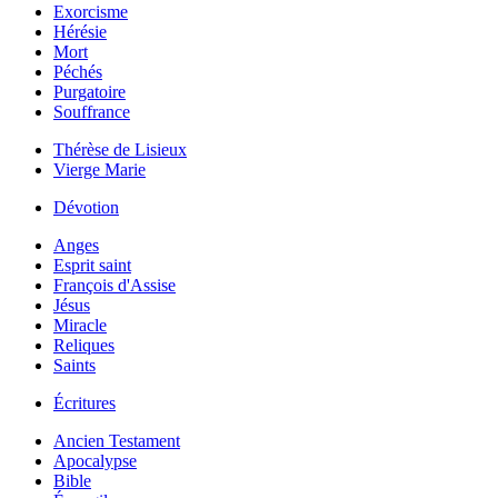
Exorcisme
Hérésie
Mort
Péchés
Purgatoire
Souffrance
Thérèse de Lisieux
Vierge Marie
Dévotion
Anges
Esprit saint
François d'Assise
Jésus
Miracle
Reliques
Saints
Écritures
Ancien Testament
Apocalypse
Bible