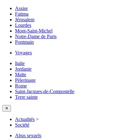
Assise
Fatima
Jérusalem
Lourdes
Mont-Saint-Michel
Notre-Dame de Paris
Pontmain
Voyages
Italie
Jordanie
Malte
Pèlerinage
Rome
Saint-Jacques-de-Compostelle
Terre sainte
✕
Actualités
>
Société
Abus sexuels