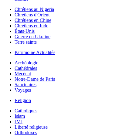
Chrétiens au Nigeria
Chrétiens d'Orient
Chrétiens en Chine
Chrétiens en Inde
États-Unis
Guerre en Ukraine
Terre sainte
Patrimoine Actualités
Archéologie
Cathédrales
Mécénat
Notre-Dame de Paris
Sanctuaires
Voyages
Religion
Catholiques
Islam
JMJ
Liberté religieuse
Orthodoxes