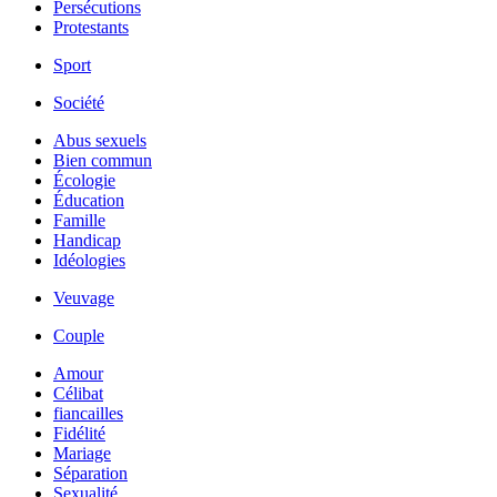
Persécutions
Protestants
Sport
Société
Abus sexuels
Bien commun
Écologie
Éducation
Famille
Handicap
Idéologies
Veuvage
Couple
Amour
Célibat
fiancailles
Fidélité
Mariage
Séparation
Sexualité