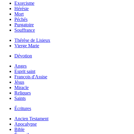
Exorcisme
Hérésie
Mort
Péchés
Purgatoire
Souffrance
Thérèse de Lisieux
Vierge Marie
Dévotion
Anges
Esprit saint
François d'Assise
Jésus
Miracle
Reliques
Saints
Écritures
Ancien Testament
Apocalypse
Bible