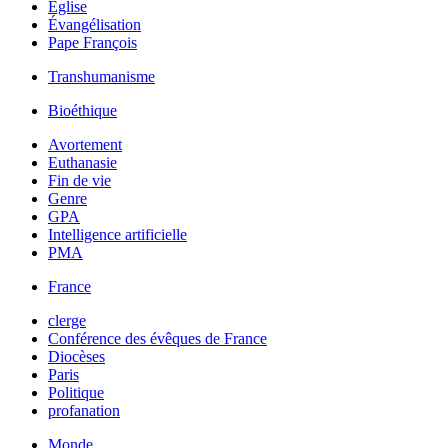
Église
Évangélisation
Pape François
Transhumanisme
Bioéthique
Avortement
Euthanasie
Fin de vie
Genre
GPA
Intelligence artificielle
PMA
France
clerge
Conférence des évêques de France
Diocèses
Paris
Politique
profanation
Monde