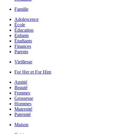
Famille
Adolescence
École
Éducation
Enfants
Étudiants
Finances
Parents
Vieillesse
For Her et For Him
Amitié
Beauté
Femmes
Grossesse
Hommes
Maternité
Paternité
Maison