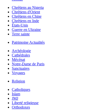
Chrétiens au Nigeria
Chrétiens d'Orient
Chrétiens en Chine
Chrétiens en Inde
États-Unis
Guerre en Ukraine
Terre sainte
Patrimoine Actualités
Archéologie
Cathédrales
Mécénat
Notre-Dame de Paris
Sanctuaires
Voyages
Religion
Catholiques
Islam
JMJ
Liberté religieuse
Orthodoxes