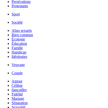
Persécutions
Protestants
Sport
Société
Abus sexuels
Bien commun
Écologie
Éducation
Famille
Handicap
Idéologies
Veuvage
Couple
Amour
Célibat
fiancailles
Fidélité
Mariage
Séparation
Sexualité