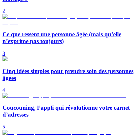
2
Ce que ressent une personne âgée (mais qu’elle
n’exprime pas toujours)
3
Cinq idées simples pour prendre soin des personnes
âgées
4
Coucouning, l’appli qui révolutionne votre carnet
d’adresses
5