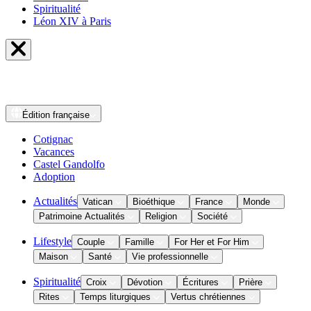
Spiritualité
Léon XIV à Paris
Édition
française
Cotignac
Vacances
Castel Gandolfo
Adoption
Actualités
Vatican
Bioéthique
France
Monde
Patrimoine Actualités
Religion
Société
Lifestyle
Couple
Famille
For Her et For Him
Maison
Santé
Vie professionnelle
Spiritualité
Croix
Dévotion
Écritures
Prière
Rites
Temps liturgiques
Vertus chrétiennes