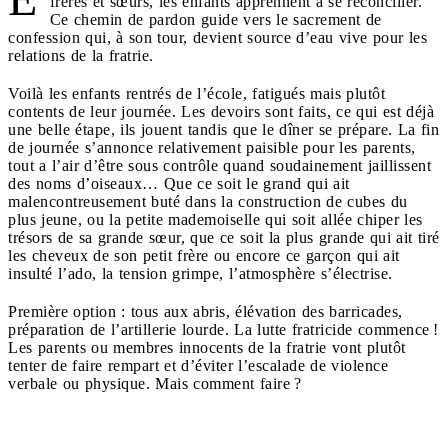
frères et sœurs, les enfants apprennent à se réconcilier.
Ce chemin de pardon guide vers le sacrement de
confession qui, à son tour, devient source d’eau vive pour les
relations de la fratrie.
Voilà les enfants rentrés de l’école, fatigués mais plutôt
contents de leur journée. Les devoirs sont faits, ce qui est déjà
une belle étape, ils jouent tandis que le dîner se prépare. La fin
de journée s’annonce relativement paisible pour les parents,
tout a l’air d’être sous contrôle quand soudainement jaillissent
des noms d’oiseaux… Que ce soit le grand qui ait
malencontreusement buté dans la construction de cubes du
plus jeune, ou la petite mademoiselle qui soit allée chiper les
trésors de sa grande sœur, que ce soit la plus grande qui ait tiré
les cheveux de son petit frère ou encore ce garçon qui ait
insulté l’ado, la tension grimpe, l’atmosphère s’électrise.
Première option : tous aux abris, élévation des barricades,
préparation de l’artillerie lourde. La lutte fratricide commence !
Les parents ou membres innocents de la fratrie vont plutôt
tenter de faire rempart et d’éviter l’escalade de violence
verbale ou physique. Mais comment faire ?