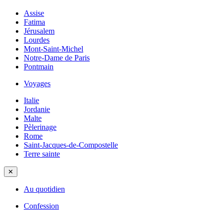
Assise
Fatima
Jérusalem
Lourdes
Mont-Saint-Michel
Notre-Dame de Paris
Pontmain
Voyages
Italie
Jordanie
Malte
Pèlerinage
Rome
Saint-Jacques-de-Compostelle
Terre sainte
✕
Au quotidien
Confession