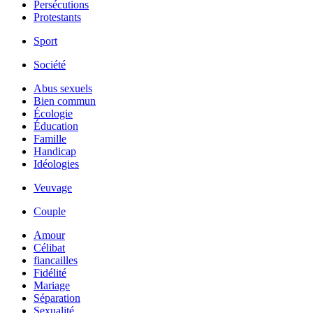
Persécutions
Protestants
Sport
Société
Abus sexuels
Bien commun
Écologie
Éducation
Famille
Handicap
Idéologies
Veuvage
Couple
Amour
Célibat
fiancailles
Fidélité
Mariage
Séparation
Sexualité