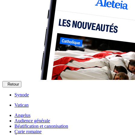
Retour
Synode
Vatican
Angelus
Audience générale
Béatification et canonisation
Curie romaine