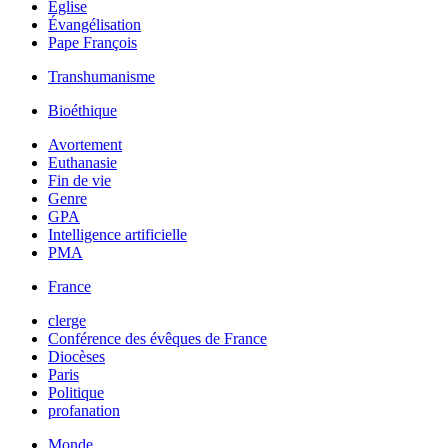
Église
Évangélisation
Pape François
Transhumanisme
Bioéthique
Avortement
Euthanasie
Fin de vie
Genre
GPA
Intelligence artificielle
PMA
France
clerge
Conférence des évêques de France
Diocèses
Paris
Politique
profanation
Monde