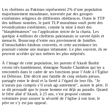
Les chrétiens au Pakistan représentent 2% d’une population
majoritairement musulmane, traversée par des groupes
extrémistes religieux de différentes obédiences. Outre le TTP
des talibans sunnites, le parti TLP musulman soufi porte des
revendications extrémistes, comme la mise à mort des
"blasphémateurs" ou l’application stricte de la charia. Les
quelque 4 millions de chrétiens pakistanais se savent épiés et
menacés. Beaucoup d’entre eux proviennent de familles
d’intouchables hindous convertis, et cette ascendance les
poursuit comme une marque infamante. Le plus souvent, ils ne
peuvent accéder qu’aux métiers les plus méprisés.
À l’image de cette population, les parents d’Akash Bashir
vivent très humblement, témoigne Natalie Chambon qui les a
rencontrés dans le cadre de ses fonctions pour l’Aide à l’Église
en Détresse. Elle décrit une famille de cinq enfants pieuse,
partagée entre le deuil et la fierté à l’égard de leur fils. "Je
n’aurais pas compris s’il avait agi autrement", assure le père. Il
se dit persuadé que le jeune homme est déjà au paradis. Quand
le frère aîné d’Akash, à 25 ans, s’est proposé comme
volontaire pour assurer la sécurité de l’église à son tour, le
père ne s’y est pas opposé.