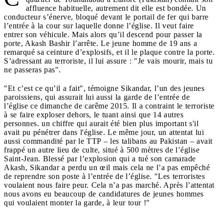
affluence habituelle, autrement dit elle est bondée. Un
conducteur s’énerve, bloqué devant le portail de fer qui barre
l’entrée à la cour sur laquelle donne l’église. Il veut faire
entrer son véhicule. Mais alors qu’il descend pour passer la
porte, Akash Bashir l’arrête. Le jeune homme de 19 ans a
remarqué sa ceinture d’explosifs, et il le plaque contre la porte.
S’adressant au terroriste, il lui assure : "Je vais mourir, mais tu
ne passeras pas".
"Et c’est ce qu’il a fait", témoigne Sikandar, l’un des jeunes
paroissiens, qui assurait lui aussi la garde de l’entrée de
l’église ce dimanche de carême 2015. Il a contraint le terroriste
à se faire exploser dehors, le tuant ainsi que 14 autres
personnes. un chiffre qui aurait été bien plus important s'il
avait pu pénétrer dans l'église. Le même jour, un attentat lui
aussi commandité par le TTP – les talibans au Pakistan – avait
frappé un autre lieu de culte, situé à 500 mètres de l’église
Saint-Jean. Blessé par l’explosion qui a tué son camarade
Akash, Sikandar a perdu un œil mais cela ne l’a pas empêché
de reprendre son poste à l’entrée de l’église. "Les terroristes
voulaient nous faire peur. Cela n’a pas marché. Après l’attentat
nous avons eu beaucoup de candidatures de jeunes hommes
qui voulaient monter la garde, à leur tour !"