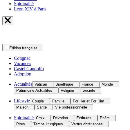
Spiritualité
Léon XIV à Paris
Édition
française
Cotignac
Vacances
Castel Gandolfo
Adoption
Actualités
Vatican
Bioéthique
France
Monde
Patrimoine Actualités
Religion
Société
Lifestyle
Couple
Famille
For Her et For Him
Maison
Santé
Vie professionnelle
Spiritualité
Croix
Dévotion
Écritures
Prière
Rites
Temps liturgiques
Vertus chrétiennes