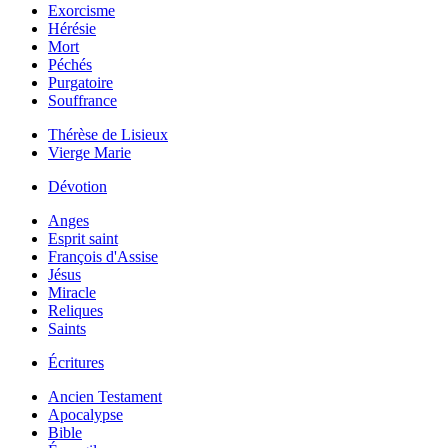
Exorcisme
Hérésie
Mort
Péchés
Purgatoire
Souffrance
Thérèse de Lisieux
Vierge Marie
Dévotion
Anges
Esprit saint
François d'Assise
Jésus
Miracle
Reliques
Saints
Écritures
Ancien Testament
Apocalypse
Bible