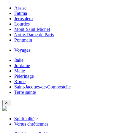
Assise
Fatima
Jérusalem
Lourdes
Mont-Saint-Michel
Notre-Dame de Paris
Pontmain
Voyages
Italie
Jordanie
Malte
Pèlerinage
Rome
Saint-Jacques-de-Compostelle
Terre sainte
✕
Spiritualité
>
Vertus chrétiennes