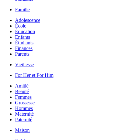
Famille
Adolescence
École
Éducation
Enfants
Étudiants
Finances
Parents
Vieillesse
For Her et For Him
Amitié
Beauté
Femmes
Grossesse
Hommes
Maternité
Paternité
Maison