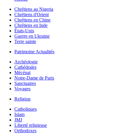
Chrétiens au Nigeria
Chrétiens d'Orient
Chrétiens en Chine
Chrétiens en Inde
États-Unis
Guerre en Ukraine
Terre sainte
Patrimoine Actualités
Archéologie
Cathédrales
Mécénat
Notre-Dame de Paris
Sanctuaires
Voyages
Religion
Catholiques
Islam
JMJ
Liberté religieuse
Orthodoxes