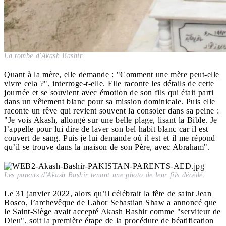
La tombe d'Akash Bashir.
Quant à la mère, elle demande : "Comment une mère peut-elle
vivre cela ?", interroge-t-elle. Elle raconte les détails de cette
journée et se souvient avec émotion de son fils qui était parti
dans un vêtement blanc pour sa mission dominicale. Puis elle
raconte un rêve qui revient souvent la consoler dans sa peine :
"Je vois Akash, allongé sur une belle plage, lisant la Bible. Je
l’appelle pour lui dire de laver son bel habit blanc car il est
couvert de sang. Puis je lui demande où il est et il me répond
qu’il se trouve dans la maison de son Père, avec Abraham".
Les parents d'Akash Bashir tenant une photo de leur fils décédé.
Le 31 janvier 2022, alors qu’il célébrait la fête de saint Jean
Bosco, l’archevêque de Lahor Sebastian Shaw a annoncé que
le Saint-Siège avait accepté Akash Bashir comme "serviteur de
Dieu", soit la première étape de la procédure de béatification