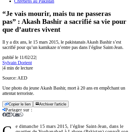
Chrétiens au Pakistan
“Je vais mourir, mais tu ne passeras
pas” : Akash Bashir a sacrifié sa vie pour
que d’autres vivent
Il y a dix ans, le 15 mars 2015, le pakistanais Akash Bashir s’est
sacrifié pour qu’un kamikaze n’entre pas dans l’église Saint-Jean.
publié le 11/02/22
|
Sylvain Dorient
|
4
min de lecture
Source:
AED
Une photo du jeune Akash Bashir, mort à 20 ans en empêchant un
attentat terroriste.
Copier le lien
Archiver l'article
Partager sur
:
C
e dimanche 15 mars 2015, l’église Saint-Jean, dans le
quartier de Youhanabad à Lahore (Pakistan) connaît son