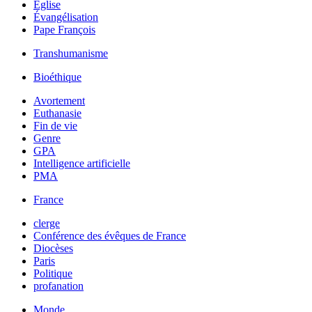
Église
Évangélisation
Pape François
Transhumanisme
Bioéthique
Avortement
Euthanasie
Fin de vie
Genre
GPA
Intelligence artificielle
PMA
France
clerge
Conférence des évêques de France
Diocèses
Paris
Politique
profanation
Monde