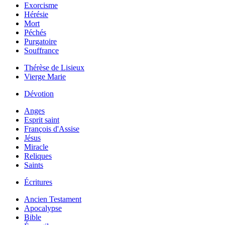
Exorcisme
Hérésie
Mort
Péchés
Purgatoire
Souffrance
Thérèse de Lisieux
Vierge Marie
Dévotion
Anges
Esprit saint
François d'Assise
Jésus
Miracle
Reliques
Saints
Écritures
Ancien Testament
Apocalypse
Bible