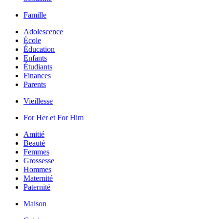
Famille
Adolescence
École
Éducation
Enfants
Étudiants
Finances
Parents
Vieillesse
For Her et For Him
Amitié
Beauté
Femmes
Grossesse
Hommes
Maternité
Paternité
Maison