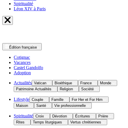
Spiritualité
Léon XIV à Paris
Édition
française
Cotignac
Vacances
Castel Gandolfo
Adoption
Actualités
Vatican
Bioéthique
France
Monde
Patrimoine Actualités
Religion
Société
Lifestyle
Couple
Famille
For Her et For Him
Maison
Santé
Vie professionnelle
Spiritualité
Croix
Dévotion
Écritures
Prière
Rites
Temps liturgiques
Vertus chrétiennes