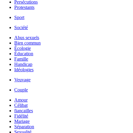
Persécutions
Protestants
Sport
Société
Abus sexuels
Bien commun
Écologie
Éducation
Famille
Handicap
Idéologies
Veuvage
Couple
Amour
Célibat
fiancailles
Fidélité
Mariage
Séparation
Sexualité