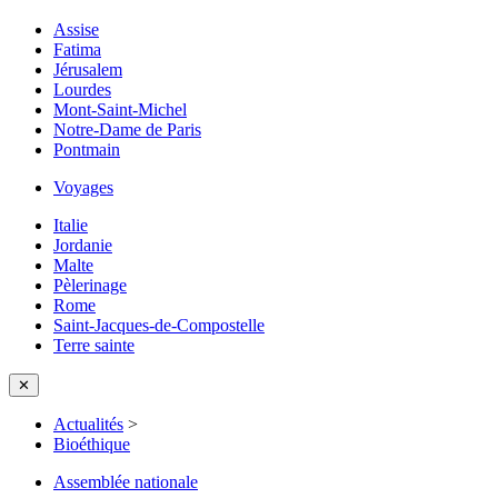
Assise
Fatima
Jérusalem
Lourdes
Mont-Saint-Michel
Notre-Dame de Paris
Pontmain
Voyages
Italie
Jordanie
Malte
Pèlerinage
Rome
Saint-Jacques-de-Compostelle
Terre sainte
✕
Actualités
>
Bioéthique
Assemblée nationale