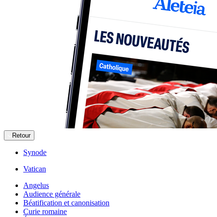
Retour
Synode
Vatican
Angelus
Audience générale
Béatification et canonisation
Curie romaine