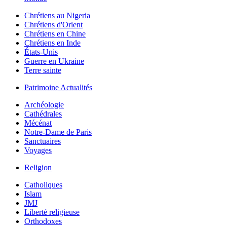
Chrétiens au Nigeria
Chrétiens d'Orient
Chrétiens en Chine
Chrétiens en Inde
États-Unis
Guerre en Ukraine
Terre sainte
Patrimoine Actualités
Archéologie
Cathédrales
Mécénat
Notre-Dame de Paris
Sanctuaires
Voyages
Religion
Catholiques
Islam
JMJ
Liberté religieuse
Orthodoxes