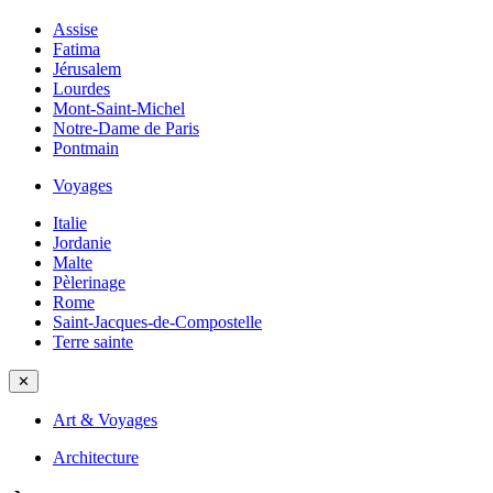
Assise
Fatima
Jérusalem
Lourdes
Mont-Saint-Michel
Notre-Dame de Paris
Pontmain
Voyages
Italie
Jordanie
Malte
Pèlerinage
Rome
Saint-Jacques-de-Compostelle
Terre sainte
✕
Art & Voyages
Architecture