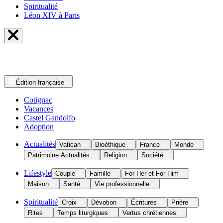
Spiritualité
Léon XIV à Paris
Édition
française
Cotignac
Vacances
Castel Gandolfo
Adoption
Actualités
Vatican
Bioéthique
France
Monde
Patrimoine Actualités
Religion
Société
Lifestyle
Couple
Famille
For Her et For Him
Maison
Santé
Vie professionnelle
Spiritualité
Croix
Dévotion
Écritures
Prière
Rites
Temps liturgiques
Vertus chrétiennes