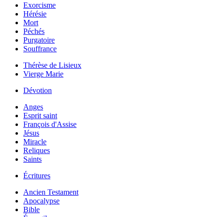
Exorcisme
Hérésie
Mort
Péchés
Purgatoire
Souffrance
Thérèse de Lisieux
Vierge Marie
Dévotion
Anges
Esprit saint
François d'Assise
Jésus
Miracle
Reliques
Saints
Écritures
Ancien Testament
Apocalypse
Bible