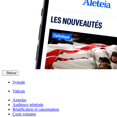
Retour
Synode
Vatican
Angelus
Audience générale
Béatification et canonisation
Curie romaine