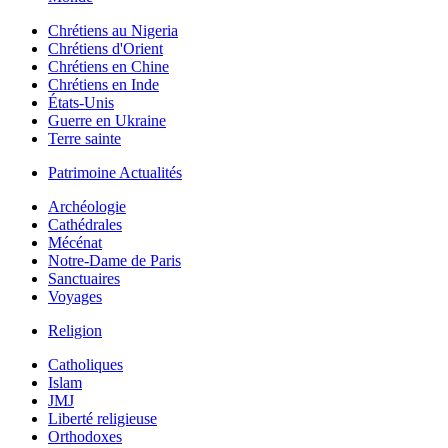
Chrétiens au Nigeria
Chrétiens d'Orient
Chrétiens en Chine
Chrétiens en Inde
États-Unis
Guerre en Ukraine
Terre sainte
Patrimoine Actualités
Archéologie
Cathédrales
Mécénat
Notre-Dame de Paris
Sanctuaires
Voyages
Religion
Catholiques
Islam
JMJ
Liberté religieuse
Orthodoxes