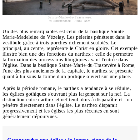
Sainte-Marie-de-Trastevere.
© Shutterstock - Frank Bach
Un des plus remarquables est celui de la basilique Sainte
Marie-Madeleine de Vézelay. Les pèlerins pénètrent dans le
vestibule grâce à trois porches richement sculptés. Le
principal, au centre, représente le Christ en gloire. Cet exemple
illustre bien une des fonctions du narthex : celle de permettre
la formation des processions liturgiques avant l'entrée dans
l'église. Dans la basilique Sainte-Marie-du-Trastevère à Rome,
l'une des plus anciennes de la capitale, le narthex se présente
quant à lui sous la forme d'un portique ouvert sur une place.
Après la période romane, le narthex a tendance à se réduire,
les églises gothiques s'ouvrant plus largement sur la nef. La
distinction entre narthex et nef tend alors à disparaître et l'on
pénètre directement dans l'église. Le narthex disparait
progressivement et les églises les plus récentes en sont
généralement dépourvues.
Comprendre une église : la lampe, signe de la