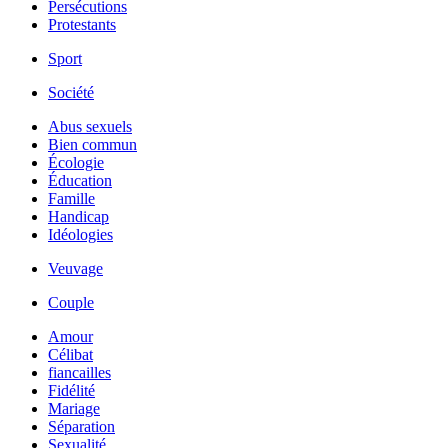
Persécutions
Protestants
Sport
Société
Abus sexuels
Bien commun
Écologie
Éducation
Famille
Handicap
Idéologies
Veuvage
Couple
Amour
Célibat
fiancailles
Fidélité
Mariage
Séparation
Sexualité