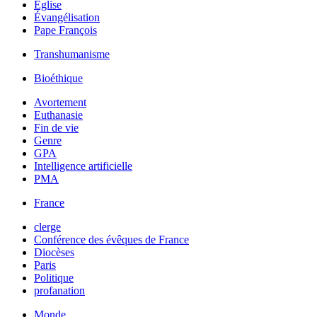
Église
Évangélisation
Pape François
Transhumanisme
Bioéthique
Avortement
Euthanasie
Fin de vie
Genre
GPA
Intelligence artificielle
PMA
France
clerge
Conférence des évêques de France
Diocèses
Paris
Politique
profanation
Monde