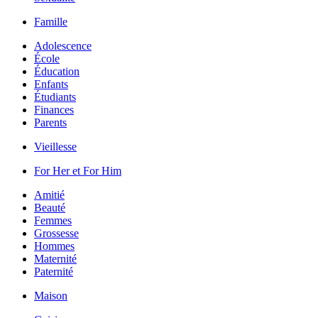
Famille
Adolescence
École
Éducation
Enfants
Étudiants
Finances
Parents
Vieillesse
For Her et For Him
Amitié
Beauté
Femmes
Grossesse
Hommes
Maternité
Paternité
Maison