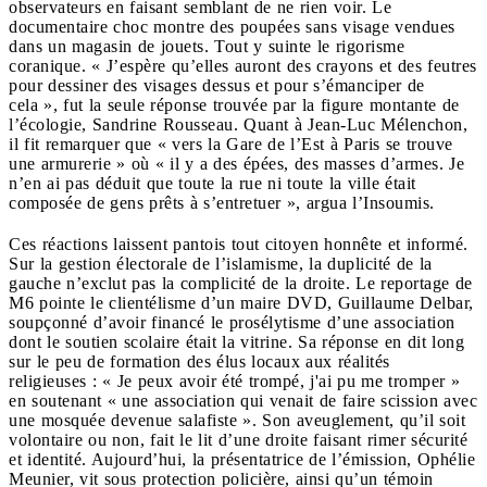
observateurs en faisant semblant de ne rien voir. Le
documentaire choc montre des poupées sans visage vendues
dans un magasin de jouets. Tout y suinte le rigorisme
coranique. « J’espère qu’elles auront des crayons et des feutres
pour dessiner des visages dessus et pour s’émanciper de
cela », fut la seule réponse trouvée par la figure montante de
l’écologie, Sandrine Rousseau. Quant à Jean-Luc Mélenchon,
il fit remarquer que « vers la Gare de l’Est à Paris se trouve
une armurerie » où « il y a des épées, des masses d’armes. Je
n’en ai pas déduit que toute la rue ni toute la ville était
composée de gens prêts à s’entretuer », argua l’Insoumis.
Ces réactions laissent pantois tout citoyen honnête et informé.
Sur la gestion électorale de l’islamisme, la duplicité de la
gauche n’exclut pas la complicité de la droite. Le reportage de
M6 pointe le clientélisme d’un maire DVD, Guillaume Delbar,
soupçonné d’avoir financé le prosélytisme d’une association
dont le soutien scolaire était la vitrine. Sa réponse en dit long
sur le peu de formation des élus locaux aux réalités
religieuses : « Je peux avoir été trompé, j'ai pu me tromper »
en soutenant « une association qui venait de faire scission avec
une mosquée devenue salafiste ». Son aveuglement, qu’il soit
volontaire ou non, fait le lit d’une droite faisant rimer sécurité
et identité. Aujourd’hui, la présentatrice de l’émission, Ophélie
Meunier, vit sous protection policière, ainsi qu’un témoin