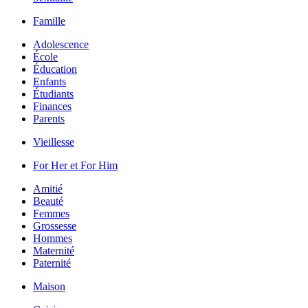
Famille
Adolescence
École
Éducation
Enfants
Étudiants
Finances
Parents
Vieillesse
For Her et For Him
Amitié
Beauté
Femmes
Grossesse
Hommes
Maternité
Paternité
Maison