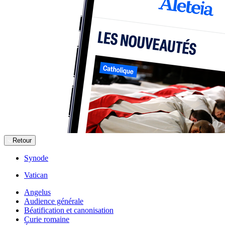
Retour
Synode
Vatican
Angelus
Audience générale
Béatification et canonisation
Curie romaine