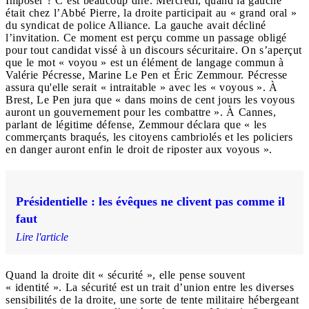
Imposer ? C’est beaucoup dire. Mercredi, quand la gauche
était chez l’Abbé Pierre, la droite participait au « grand oral »
du syndicat de police Alliance. La gauche avait décliné
l’invitation. Ce moment est perçu comme un passage obligé
pour tout candidat vissé à un discours sécuritaire. On s’aperçut
que le mot « voyou » est un élément de langage commun à
Valérie Pécresse, Marine Le Pen et Éric Zemmour. Pécresse
assura qu'elle serait « intraitable » avec les « voyous ». À
Brest, Le Pen jura que « dans moins de cent jours les voyous
auront un gouvernement pour les combattre ». À Cannes,
parlant de légitime défense, Zemmour déclara que « les
commerçants braqués, les citoyens cambriolés et les policiers
en danger auront enfin le droit de riposter aux voyous ».
Présidentielle : les évêques ne clivent pas comme il
faut
Lire l'article
Quand la droite dit « sécurité », elle pense souvent
« identité ». La sécurité est un trait d’union entre les diverses
sensibilités de la droite, une sorte de tente militaire hébergeant