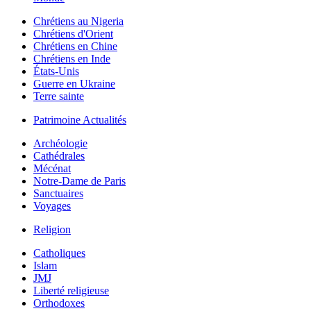
Chrétiens au Nigeria
Chrétiens d'Orient
Chrétiens en Chine
Chrétiens en Inde
États-Unis
Guerre en Ukraine
Terre sainte
Patrimoine Actualités
Archéologie
Cathédrales
Mécénat
Notre-Dame de Paris
Sanctuaires
Voyages
Religion
Catholiques
Islam
JMJ
Liberté religieuse
Orthodoxes