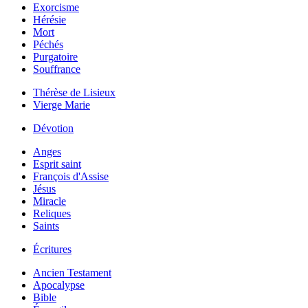
Exorcisme
Hérésie
Mort
Péchés
Purgatoire
Souffrance
Thérèse de Lisieux
Vierge Marie
Dévotion
Anges
Esprit saint
François d'Assise
Jésus
Miracle
Reliques
Saints
Écritures
Ancien Testament
Apocalypse
Bible