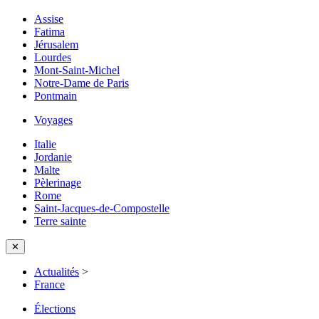
Assise
Fatima
Jérusalem
Lourdes
Mont-Saint-Michel
Notre-Dame de Paris
Pontmain
Voyages
Italie
Jordanie
Malte
Pèlerinage
Rome
Saint-Jacques-de-Compostelle
Terre sainte
✕
Actualités
>
France
Élections