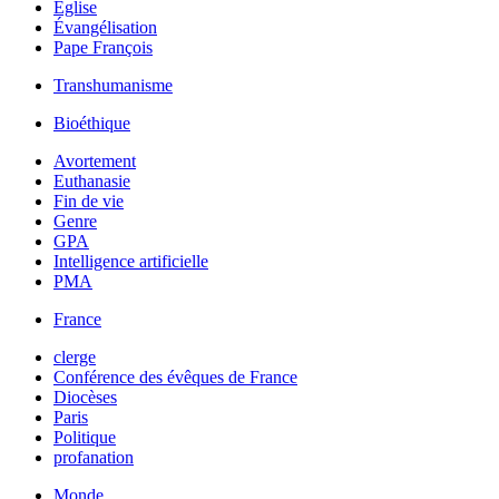
Église
Évangélisation
Pape François
Transhumanisme
Bioéthique
Avortement
Euthanasie
Fin de vie
Genre
GPA
Intelligence artificielle
PMA
France
clerge
Conférence des évêques de France
Diocèses
Paris
Politique
profanation
Monde