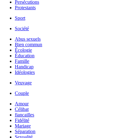
Persécutions
Protestants
Sport
Société
Abus sexuels
Bien commun
Écologie
Éducation
Famille
Handicap
Idéologies
Veuvage
Couple
Amour
Célibat
fiancailles
Fidélité
Mariage
Séparation
Sexualité