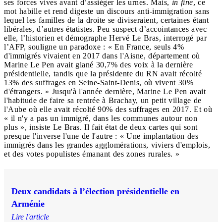
ses forces vives avant d’assiéger les urnes. Mais,
in fine
, ce
mot habille et rend digeste un discours anti-immigration sans
lequel les familles de la droite se diviseraient, certaines étant
libérales, d’autres étatistes. Peu suspect d’accointances avec
elle, l’historien et démographe Hervé Le Bras, interrogé par
l’AFP, souligne un paradoxe : « En France, seuls 4%
d'immigrés vivaient en 2017 dans l'Aisne, département où
Marine Le Pen avait glané 30,7% des voix à la dernière
présidentielle, tandis que la présidente du RN avait récolté
13% des suffrages en Seine-Saint-Denis, où vivent 30%
d'étrangers. » Jusqu'à l'année dernière, Marine Le Pen avait
l'habitude de faire sa rentrée à Brachay, un petit village de
l'Aube où elle avait récolté 90% des suffrages en 2017. Et où
« il n'y a pas un immigré, dans les communes autour non
plus », insiste Le Bras. Il fait état de deux cartes qui sont
presque l'inverse l'une de l'autre : « Une implantation des
immigrés dans les grandes agglomérations, viviers d'emplois,
et des votes populistes émanant des zones rurales. »
Deux candidats à l’élection présidentielle en
Arménie
Lire l'article