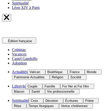
Spiritualité
Léon XIV à Paris
Édition
française
Cotignac
Vacances
Castel Gandolfo
Adoption
Actualités
Vatican
Bioéthique
France
Monde
Patrimoine Actualités
Religion
Société
Lifestyle
Couple
Famille
For Her et For Him
Maison
Santé
Vie professionnelle
Spiritualité
Croix
Dévotion
Écritures
Prière
Rites
Temps liturgiques
Vertus chrétiennes