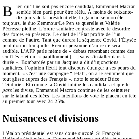
B
ien qu’il ne soit pas encore candidat, Emmanuel Macron
semble bien parti pour être réélu. À moins de soixante-
dix jours de la présidentielle, la gauche se morcèle
toujours, le duo Zemmour/Le Pen se querelle et Valérie
Pécresse piétine. L’ordre sanitaire contraste avec le désordre
des forces en présence. Le chef de l’État profite de l’un
comme de l’autre. Tant que durera la séquence Covid, l’Élysée
peut dormir tranquille. Rien ni personne d’autre ne sera
audible. L’AFP parle même de « débats retombant comme des
soufflés » et qui « papillonnent […] sans s'installer dans la
durée ». Bombardée par un Jacques-a-dit d’injonctions
sanitaires, l’opinion flétrit tout discours étranger à ses peurs du
moment. « C'est une campagne “Tefal”, on a le sentiment que
tout glisse auprès des Français », note le sondeur Brice
Teinturier. Et comme la Covid inhibe les candidats et que le
pass
les divise, Emmanuel Macron continue de les ceinturer
sur le tatami des idées. Les intentions de vote le placent en tête
au premier tour avec 24-25%.
Nuisances et divisions
L’étalon présidentiel est sans doute surcoté. Si François
Hollande était méprisé, Emmanuel Macron est détesté par une