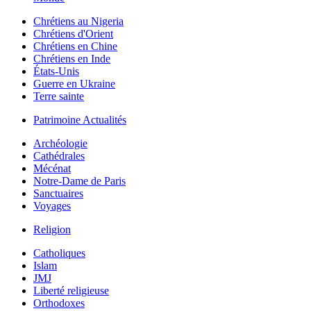
Chrétiens au Nigeria
Chrétiens d'Orient
Chrétiens en Chine
Chrétiens en Inde
États-Unis
Guerre en Ukraine
Terre sainte
Patrimoine Actualités
Archéologie
Cathédrales
Mécénat
Notre-Dame de Paris
Sanctuaires
Voyages
Religion
Catholiques
Islam
JMJ
Liberté religieuse
Orthodoxes