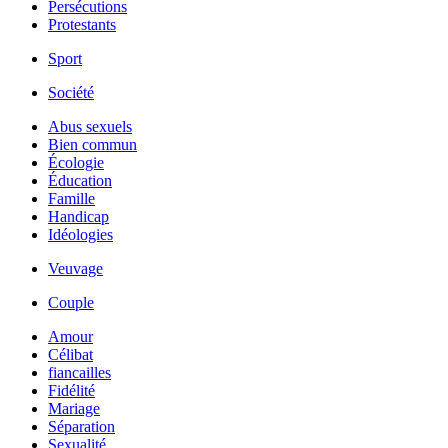
Persécutions
Protestants
Sport
Société
Abus sexuels
Bien commun
Écologie
Éducation
Famille
Handicap
Idéologies
Veuvage
Couple
Amour
Célibat
fiancailles
Fidélité
Mariage
Séparation
Sexualité