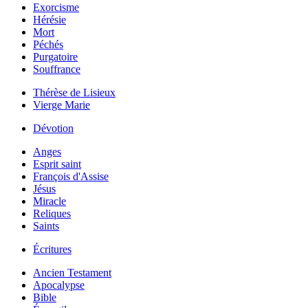
Exorcisme
Hérésie
Mort
Péchés
Purgatoire
Souffrance
Thérèse de Lisieux
Vierge Marie
Dévotion
Anges
Esprit saint
François d'Assise
Jésus
Miracle
Reliques
Saints
Écritures
Ancien Testament
Apocalypse
Bible