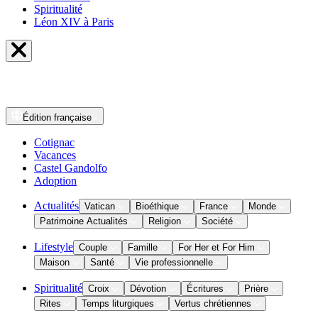
Spiritualité
Léon XIV à Paris
Édition
française
Cotignac
Vacances
Castel Gandolfo
Adoption
Actualités
Vatican
Bioéthique
France
Monde
Patrimoine Actualités
Religion
Société
Lifestyle
Couple
Famille
For Her et For Him
Maison
Santé
Vie professionnelle
Spiritualité
Croix
Dévotion
Écritures
Prière
Rites
Temps liturgiques
Vertus chrétiennes