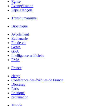
Église
Évangélisation
Pape François
Transhumanisme
Bioéthique
Avortement
Euthanasie
Fin de vie
Genre
GPA
Intelligence artificielle
PMA
France
clerge
Conférence des évêques de France
Diocèses
Paris
Politique
profanation
Monde