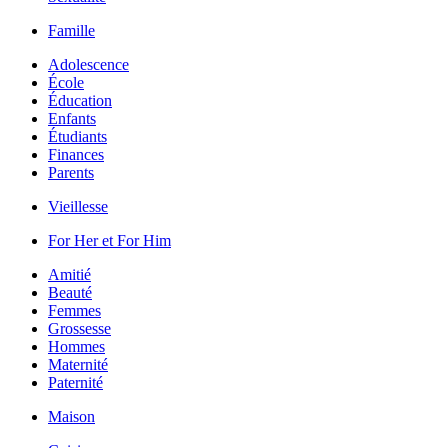
Famille
Adolescence
École
Éducation
Enfants
Étudiants
Finances
Parents
Vieillesse
For Her et For Him
Amitié
Beauté
Femmes
Grossesse
Hommes
Maternité
Paternité
Maison