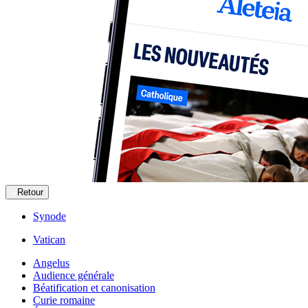
Retour
Synode
Vatican
Angelus
Audience générale
Béatification et canonisation
Curie romaine