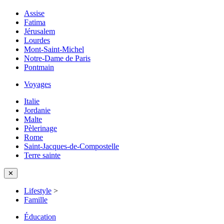
Assise
Fatima
Jérusalem
Lourdes
Mont-Saint-Michel
Notre-Dame de Paris
Pontmain
Voyages
Italie
Jordanie
Malte
Pèlerinage
Rome
Saint-Jacques-de-Compostelle
Terre sainte
✕
Lifestyle
>
Famille
Éducation