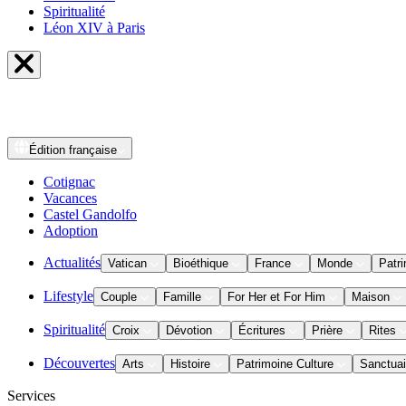
Spiritualité
Léon XIV à Paris
Édition
française
Cotignac
Vacances
Castel Gandolfo
Adoption
Actualités
Vatican
Bioéthique
France
Monde
Patri
Lifestyle
Couple
Famille
For Her et For Him
Maison
Spiritualité
Croix
Dévotion
Écritures
Prière
Rites
Découvertes
Arts
Histoire
Patrimoine Culture
Sanctuai
Services