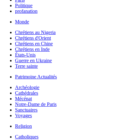
Politique
profanation
Monde
Chrétiens au Nigeria
Chrétiens d'Orient
Chrétiens en Chine
Chrétiens en Inde
États-Unis
Guerre en Ukraine
Terre sainte
Patrimoine Actualités
Archéologie
Cathédrales
Mécénat
Notre-Dame de Paris
Sanctuaires
Voyages
Religion
Catholiques