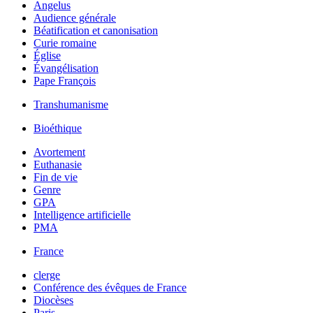
Angelus
Audience générale
Béatification et canonisation
Curie romaine
Église
Évangélisation
Pape François
Transhumanisme
Bioéthique
Avortement
Euthanasie
Fin de vie
Genre
GPA
Intelligence artificielle
PMA
France
clerge
Conférence des évêques de France
Diocèses
Paris