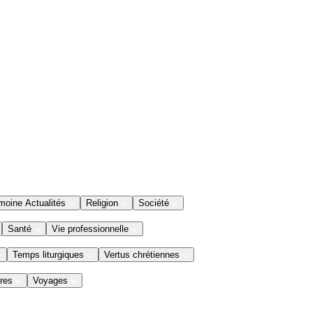
moine Actualités
Religion
Société
Santé
Vie professionnelle
Temps liturgiques
Vertus chrétiennes
res
Voyages