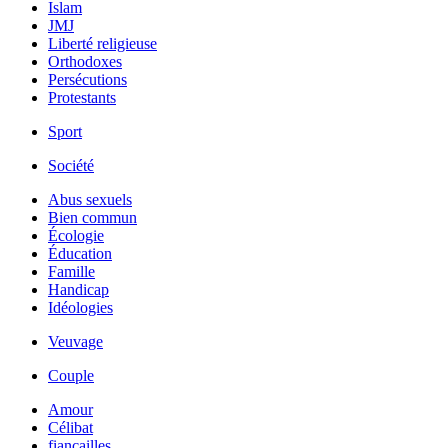
Islam
JMJ
Liberté religieuse
Orthodoxes
Persécutions
Protestants
Sport
Société
Abus sexuels
Bien commun
Écologie
Éducation
Famille
Handicap
Idéologies
Veuvage
Couple
Amour
Célibat
fiancailles