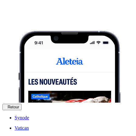
Retour
Synode
Vatican