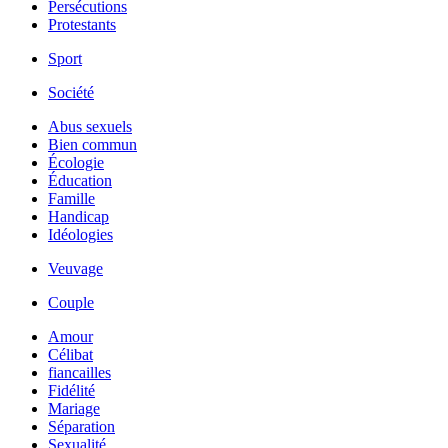
Persécutions
Protestants
Sport
Société
Abus sexuels
Bien commun
Écologie
Éducation
Famille
Handicap
Idéologies
Veuvage
Couple
Amour
Célibat
fiancailles
Fidélité
Mariage
Séparation
Sexualité