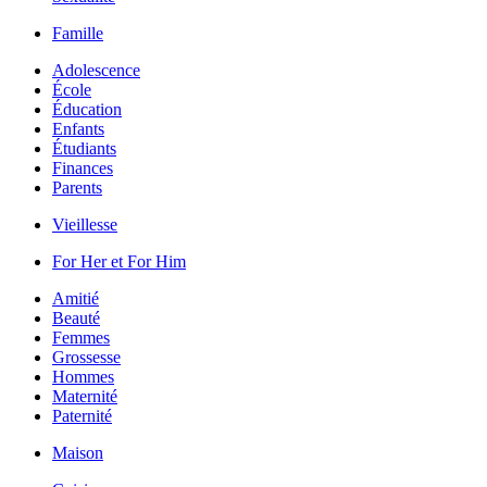
Famille
Adolescence
École
Éducation
Enfants
Étudiants
Finances
Parents
Vieillesse
For Her et For Him
Amitié
Beauté
Femmes
Grossesse
Hommes
Maternité
Paternité
Maison