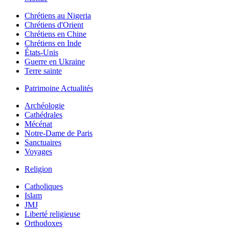
Chrétiens au Nigeria
Chrétiens d'Orient
Chrétiens en Chine
Chrétiens en Inde
États-Unis
Guerre en Ukraine
Terre sainte
Patrimoine Actualités
Archéologie
Cathédrales
Mécénat
Notre-Dame de Paris
Sanctuaires
Voyages
Religion
Catholiques
Islam
JMJ
Liberté religieuse
Orthodoxes