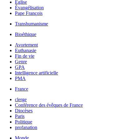
Église
Évangélisation
Pape François
Transhumanisme
Bioéthique
Avortement
Euthanasie
Fin de vie
Genre
GPA
Intelligence artificielle
PMA
France
clerge
Conférence des évêques de France
Diocèses
Paris
Politique
profanation
Monde