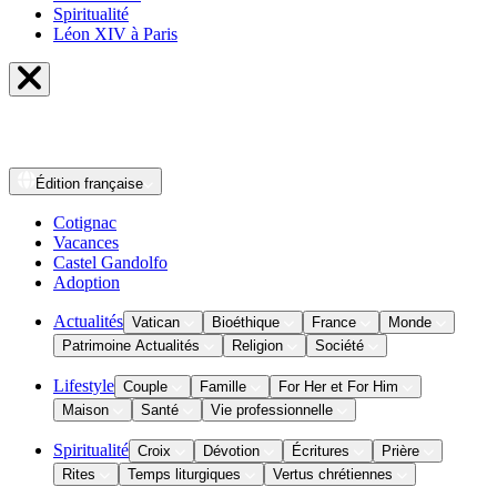
Spiritualité
Léon XIV à Paris
Édition
française
Cotignac
Vacances
Castel Gandolfo
Adoption
Actualités
Vatican
Bioéthique
France
Monde
Patrimoine Actualités
Religion
Société
Lifestyle
Couple
Famille
For Her et For Him
Maison
Santé
Vie professionnelle
Spiritualité
Croix
Dévotion
Écritures
Prière
Rites
Temps liturgiques
Vertus chrétiennes