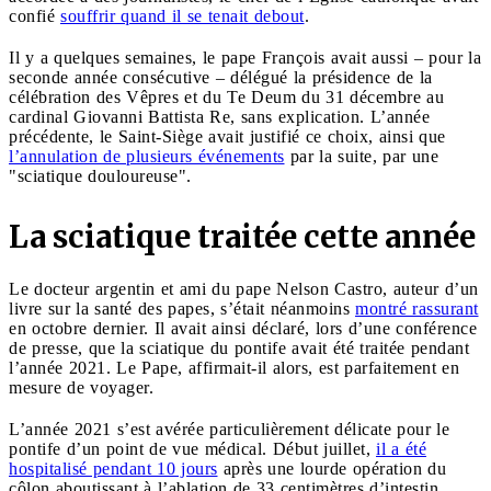
confié
souffrir quand il se tenait debout
.
Il y a quelques semaines, le pape François avait aussi – pour la
seconde année consécutive – délégué la présidence de la
célébration des Vêpres et du Te Deum du 31 décembre au
cardinal Giovanni Battista Re, sans explication. L’année
précédente, le Saint-Siège avait justifié ce choix, ainsi que
l’annulation de plusieurs événements
par la suite, par une
"sciatique douloureuse".
La sciatique traitée cette année
Le docteur argentin et ami du pape Nelson Castro, auteur d’un
livre sur la santé des papes, s’était néanmoins
montré rassurant
en octobre dernier. Il avait ainsi déclaré, lors d’une conférence
de presse, que la sciatique du pontife avait été traitée pendant
l’année 2021. Le Pape, affirmait-il alors, est parfaitement en
mesure de voyager.
L’année 2021 s’est avérée particulièrement délicate pour le
pontife d’un point de vue médical. Début juillet,
il a été
hospitalisé pendant 10 jours
après une lourde opération du
côlon aboutissant à l’ablation de 33 centimètres d’intestin.