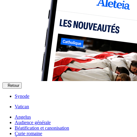
Retour
Synode
Vatican
Angelus
Audience générale
Béatification et canonisation
Curie romaine