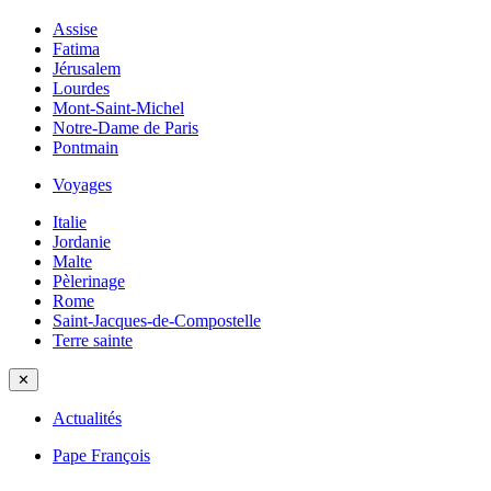
Assise
Fatima
Jérusalem
Lourdes
Mont-Saint-Michel
Notre-Dame de Paris
Pontmain
Voyages
Italie
Jordanie
Malte
Pèlerinage
Rome
Saint-Jacques-de-Compostelle
Terre sainte
✕
Actualités
Pape François