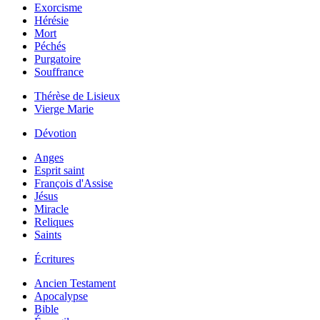
Exorcisme
Hérésie
Mort
Péchés
Purgatoire
Souffrance
Thérèse de Lisieux
Vierge Marie
Dévotion
Anges
Esprit saint
François d'Assise
Jésus
Miracle
Reliques
Saints
Écritures
Ancien Testament
Apocalypse
Bible