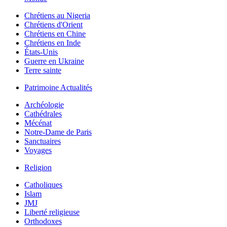
Chrétiens au Nigeria
Chrétiens d'Orient
Chrétiens en Chine
Chrétiens en Inde
États-Unis
Guerre en Ukraine
Terre sainte
Patrimoine Actualités
Archéologie
Cathédrales
Mécénat
Notre-Dame de Paris
Sanctuaires
Voyages
Religion
Catholiques
Islam
JMJ
Liberté religieuse
Orthodoxes