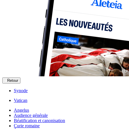
Retour
Synode
Vatican
Angelus
Audience générale
Béatification et canonisation
Curie romaine