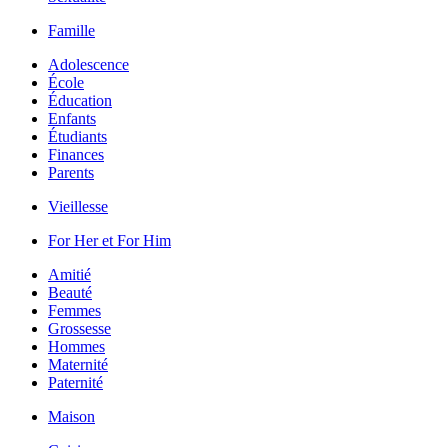
Famille
Adolescence
École
Éducation
Enfants
Étudiants
Finances
Parents
Vieillesse
For Her et For Him
Amitié
Beauté
Femmes
Grossesse
Hommes
Maternité
Paternité
Maison