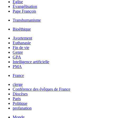
Église
Évangélisation
Pape François
Transhumanisme
Bioéthique
Avortement
Euthanasie
Fin de vie
Genre
GPA
Intelligence artificielle
PMA
France
clerge
Conférence des évêques de France
Diocèses
Paris
Politique
profanation
Monde