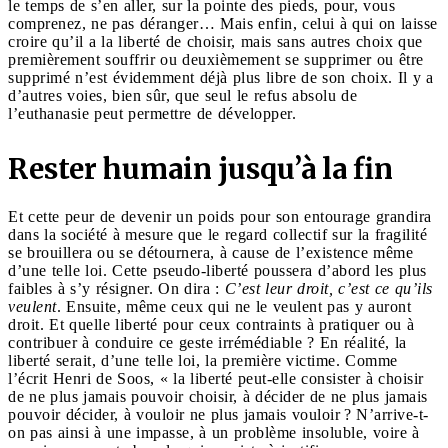
le temps de s’en aller, sur la pointe des pieds, pour, vous
comprenez, ne pas déranger… Mais enfin, celui à qui on laisse
croire qu’il a la liberté de choisir, mais sans autres choix que
premièrement souffrir ou deuxièmement se supprimer ou être
supprimé n’est évidemment déjà plus libre de son choix. Il y a
d’autres voies, bien sûr, que seul le refus absolu de
l’euthanasie peut permettre de développer.
Rester humain jusqu’à la fin
Et cette peur de devenir un poids pour son entourage grandira
dans la société à mesure que le regard collectif sur la fragilité
se brouillera ou se détournera, à cause de l’existence même
d’une telle loi. Cette pseudo-liberté poussera d’abord les plus
faibles à s’y résigner. On dira :
C’est leur droit, c’est ce qu’ils
veulent
. Ensuite, même ceux qui ne le veulent pas y auront
droit. Et quelle liberté pour ceux contraints à pratiquer ou à
contribuer à conduire ce geste irrémédiable ? En réalité, la
liberté serait, d’une telle loi, la première victime. Comme
l’écrit Henri de Soos, « la liberté peut-elle consister à choisir
de ne plus jamais pouvoir choisir, à décider de ne plus jamais
pouvoir décider, à vouloir ne plus jamais vouloir ? N’arrive-t-
on pas ainsi à une impasse, à un problème insoluble, voire à