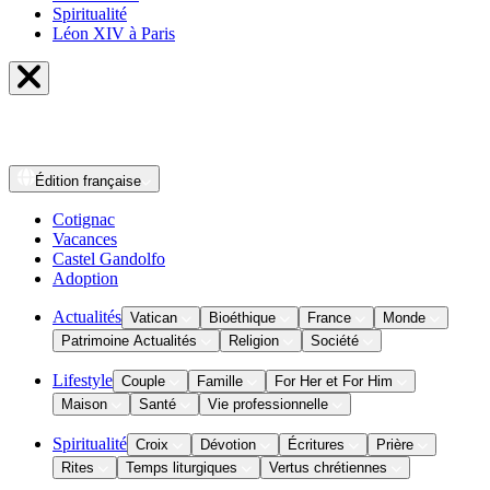
Spiritualité
Léon XIV à Paris
Édition
française
Cotignac
Vacances
Castel Gandolfo
Adoption
Actualités
Vatican
Bioéthique
France
Monde
Patrimoine Actualités
Religion
Société
Lifestyle
Couple
Famille
For Her et For Him
Maison
Santé
Vie professionnelle
Spiritualité
Croix
Dévotion
Écritures
Prière
Rites
Temps liturgiques
Vertus chrétiennes