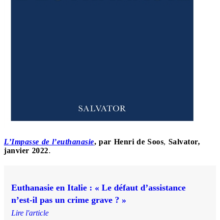
L’Impasse de l’euthanasie
, par
Henri de Soos
,
Salvator,
janvier 2022
.
Euthanasie en Italie : « Le défaut d’assistance
n’est-il pas un crime grave ? »
Lire l'article