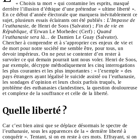
« Choisis ta mort » qui contamine les esprits, masqué
derrière l’illusion d’éthique d’une prétendue « ultime liberté ».
En ce début d’année électorale que marquera inévitablement ce
sujet, plusieurs essais éclairants ont été publiés :
L’Impasse de
l’euthanasie
, de Henri de Soos (Salvator) ;
Fin de vie en
République,
d’Erwan Le Morhedec (Cerf) ;
Quand
l’euthanasie sera là…
de Damien Le Guay (Salvator).
Chercher à comprendre et à s’approprier ces enjeux de vie et
de mort pour notre société me semble être, pour tous, un
devoir impérieux. On ne peut se contenter d’en rester à
survoler ce qui demain pourrait tant nous voler. Henri de Soos,
par exemple, décrypte méthodiquement les cinq interrogations
les plus courantes et les plus importantes : « l’exemple » des
pays étrangers ayant légalisé le suicide assisté ou l’euthanasie,
les sondages d’opinion et leurs choix parfois truqués, le
problème des euthanasies clandestines, la question douloureuse
et complexe de la souffrance et celle de la liberté.
Quelle liberté ?
Car c’est bien ainsi que se déplace désormais le spectre de
l’euthanasie, sous les apparences de la « dernière liberté à
conquérir ». Tentant, si on en reste à ces mots. Effrayant, si on