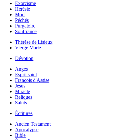
Exorcisme
Hérésie
Mort
Péchés
Purgatoire
Souffrance
Thérèse de Lisieux
Vierge Marie
Dévotion
Anges
Esprit saint
François d'Assise
Jésus
Miracle
Reliques
Saints
Écritures
Ancien Testament
Apocalypse
Bible