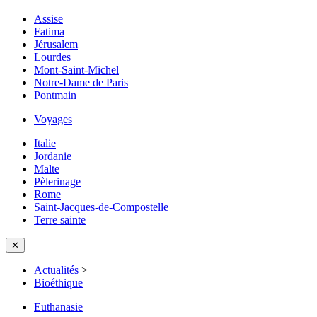
Assise
Fatima
Jérusalem
Lourdes
Mont-Saint-Michel
Notre-Dame de Paris
Pontmain
Voyages
Italie
Jordanie
Malte
Pèlerinage
Rome
Saint-Jacques-de-Compostelle
Terre sainte
✕
Actualités
>
Bioéthique
Euthanasie