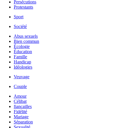
Persécutions
Protestants
Sport
Société
Abus sexuels
Bien commun
Écologie
Éducation
Famille
Handicap
Idéologies
Veuvage
Couple
Amour
Célibat
fiancailles
Fidélité
Mariage
Séparation
Sexualité