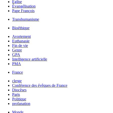
Église
Évangélisation
Pape François
Transhumanisme
Bioéthique
Avortement
Euthanasie
Fin de vie
Genre
GPA
Intelligence artificielle
PMA
France
clerge
Conférence des évêques de France
Diocèses
Paris
Politique
profanation
Monde