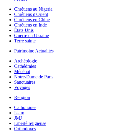
Chrétiens au Nigeria
Chrétiens d'Orient
Chrétiens en Chine
Chrétiens en Inde
États-Unis
Guerre en Ukraine
Terre sainte
Patrimoine Actualités
Archéologie
Cathédrales
Mécénat
Notre-Dame de Paris
Sanctuaires
Voyages
Religion
Catholiques
Islam
JMJ
Liberté religieuse
Orthodoxes