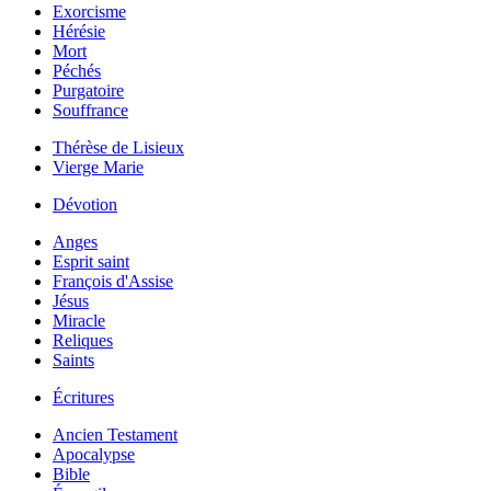
Exorcisme
Hérésie
Mort
Péchés
Purgatoire
Souffrance
Thérèse de Lisieux
Vierge Marie
Dévotion
Anges
Esprit saint
François d'Assise
Jésus
Miracle
Reliques
Saints
Écritures
Ancien Testament
Apocalypse
Bible