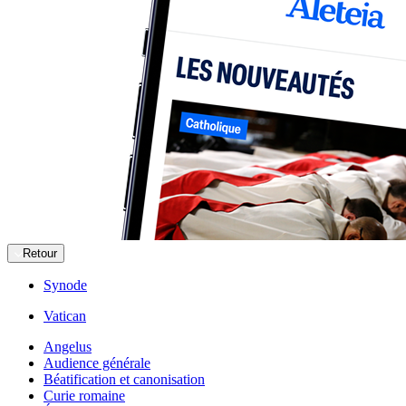
Retour
Synode
Vatican
Angelus
Audience générale
Béatification et canonisation
Curie romaine