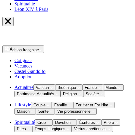
Spiritualité
Léon XIV à Paris
Édition
française
Cotignac
Vacances
Castel Gandolfo
Adoption
Actualités
Vatican
Bioéthique
France
Monde
Patrimoine Actualités
Religion
Société
Lifestyle
Couple
Famille
For Her et For Him
Maison
Santé
Vie professionnelle
Spiritualité
Croix
Dévotion
Écritures
Prière
Rites
Temps liturgiques
Vertus chrétiennes