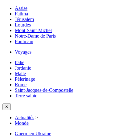
Assise
Fatima
Jérusalem
Lourdes
Mont-Saint-Michel
Notre-Dame de Paris
Pontmain
Voyages
Italie
Jordanie
Malte
Pèlerinage
Rome
Saint-Jacques-de-Compostelle
Terre sainte
✕
Actualités
>
Monde
Guerre en Ukraine