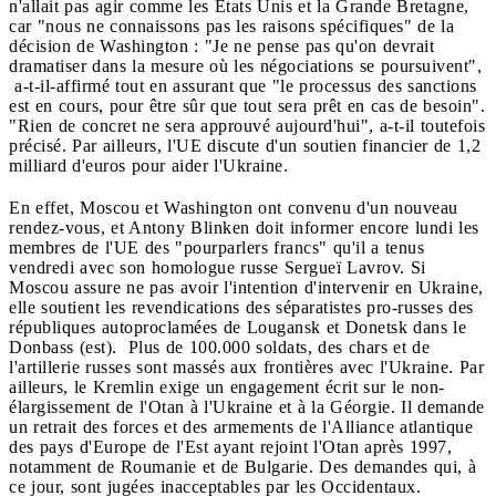
n'allait pas agir comme les Etats Unis et la Grande Bretagne,
car "nous ne connaissons pas les raisons spécifiques" de la
décision de Washington : "Je ne pense pas qu'on devrait
dramatiser dans la mesure où les négociations se poursuivent",
a-t-il-affirmé tout en assurant que "le processus des sanctions
est en cours, pour être sûr que tout sera prêt en cas de besoin".
"Rien de concret ne sera approuvé aujourd'hui", a-t-il toutefois
précisé. Par ailleurs, l'UE discute d'un soutien financier de 1,2
milliard d'euros pour aider l'Ukraine.
En effet, Moscou et Washington ont convenu d'un nouveau
rendez-vous, et Antony Blinken doit informer encore lundi les
membres de l'UE des "pourparlers francs" qu'il a tenus
vendredi avec son homologue russe Sergueï Lavrov. Si
Moscou assure ne pas avoir l'intention d'intervenir en Ukraine,
elle soutient les revendications des séparatistes pro-russes des
républiques autoproclamées de Lougansk et Donetsk dans le
Donbass (est). Plus de 100.000 soldats, des chars et de
l'artillerie russes sont massés aux frontières avec l'Ukraine. Par
ailleurs, le Kremlin exige un engagement écrit sur le non-
élargissement de l'Otan à l'Ukraine et à la Géorgie. Il demande
un retrait des forces et des armements de l'Alliance atlantique
des pays d'Europe de l'Est ayant rejoint l'Otan après 1997,
notamment de Roumanie et de Bulgarie. Des demandes qui, à
ce jour, sont jugées inacceptables par les Occidentaux.