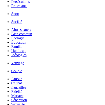
Persécutions
Protestants
Sport
Société
Abus sexuels
Bien commun
Écologie
Éducation
Famille
Handicap
Idéologies
Veuvage
Couple
Amour
Célibat
fiancailles
Fidélité
Mariage
Séparation
Sexualité