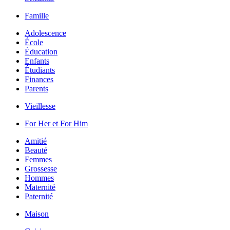
Famille
Adolescence
École
Éducation
Enfants
Étudiants
Finances
Parents
Vieillesse
For Her et For Him
Amitié
Beauté
Femmes
Grossesse
Hommes
Maternité
Paternité
Maison