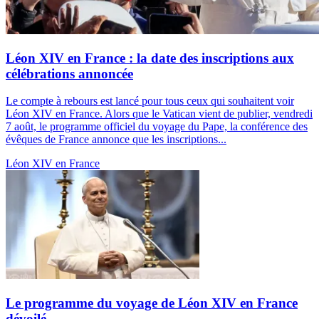
Léon XIV en France : la date des inscriptions aux
célébrations annoncée
Le compte à rebours est lancé pour tous ceux qui souhaitent voir
Léon XIV en France. Alors que le Vatican vient de publier, vendredi
7 août, le programme officiel du voyage du Pape, la conférence des
évêques de France annonce que les inscriptions...
Léon XIV en France
Le programme du voyage de Léon XIV en France
dévoilé