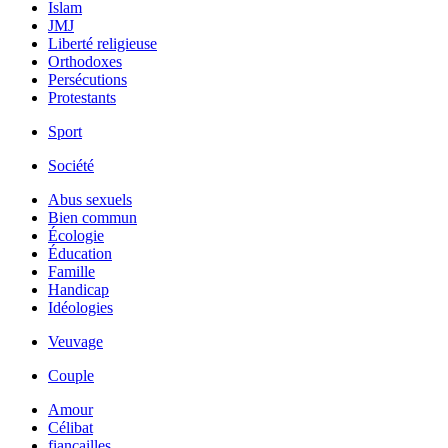
Islam
JMJ
Liberté religieuse
Orthodoxes
Persécutions
Protestants
Sport
Société
Abus sexuels
Bien commun
Écologie
Éducation
Famille
Handicap
Idéologies
Veuvage
Couple
Amour
Célibat
fiancailles