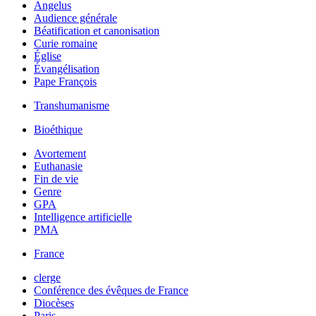
Angelus
Audience générale
Béatification et canonisation
Curie romaine
Église
Évangélisation
Pape François
Transhumanisme
Bioéthique
Avortement
Euthanasie
Fin de vie
Genre
GPA
Intelligence artificielle
PMA
France
clerge
Conférence des évêques de France
Diocèses
Paris