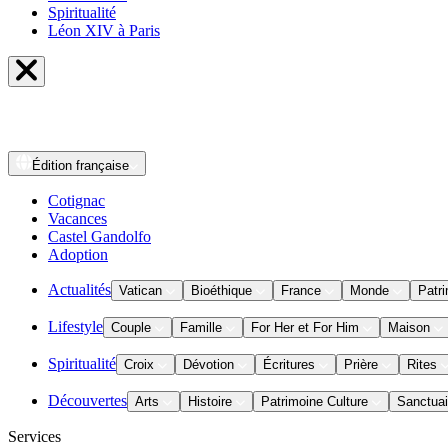
Spiritualité
Léon XIV à Paris
Édition
française
Cotignac
Vacances
Castel Gandolfo
Adoption
Actualités
Vatican
Bioéthique
France
Monde
Patri
Lifestyle
Couple
Famille
For Her et For Him
Maison
Spiritualité
Croix
Dévotion
Écritures
Prière
Rites
Découvertes
Arts
Histoire
Patrimoine Culture
Sanctuai
Services