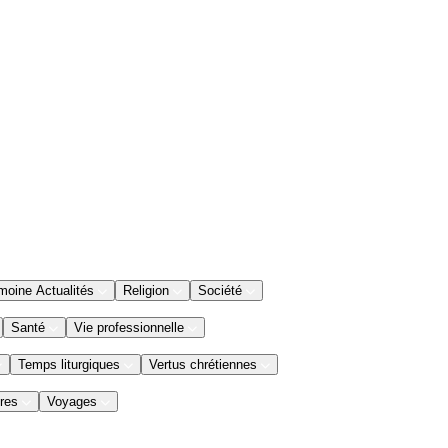
moine Actualités
Religion
Société
Santé
Vie professionnelle
Temps liturgiques
Vertus chrétiennes
res
Voyages