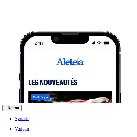
Retour
Synode
Vatican