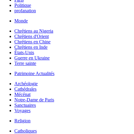
Politique
profanation
Monde
Chrétiens au Nigeria
Chrétiens d'Orient
Chrétiens en Chine
Chrétiens en Inde
États-Unis
Guerre en Ukraine
Terre sainte
Patrimoine Actualités
Archéologie
Cathédrales
Mécénat
Notre-Dame de Paris
Sanctuaires
Voyages
Religion
Catholiques