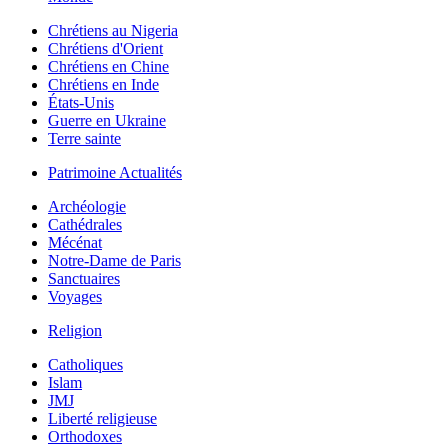
Chrétiens au Nigeria
Chrétiens d'Orient
Chrétiens en Chine
Chrétiens en Inde
États-Unis
Guerre en Ukraine
Terre sainte
Patrimoine Actualités
Archéologie
Cathédrales
Mécénat
Notre-Dame de Paris
Sanctuaires
Voyages
Religion
Catholiques
Islam
JMJ
Liberté religieuse
Orthodoxes