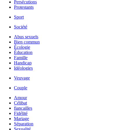
Persécutions
Protestants
Sport
Société
Abus sexuels
Bien commun
Écologie
Éducation
Famille
Handicap
Idéologies
Veuvage
Couple
Amour
Célibat
fiancailles
Fidélité
Mariage
Séparation
Sexualité