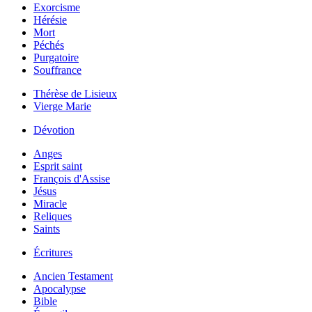
Exorcisme
Hérésie
Mort
Péchés
Purgatoire
Souffrance
Thérèse de Lisieux
Vierge Marie
Dévotion
Anges
Esprit saint
François d'Assise
Jésus
Miracle
Reliques
Saints
Écritures
Ancien Testament
Apocalypse
Bible