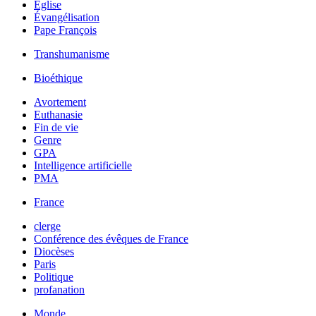
Église
Évangélisation
Pape François
Transhumanisme
Bioéthique
Avortement
Euthanasie
Fin de vie
Genre
GPA
Intelligence artificielle
PMA
France
clerge
Conférence des évêques de France
Diocèses
Paris
Politique
profanation
Monde