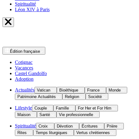
Spiritualité
Léon XIV à Paris
Édition
française
Cotignac
Vacances
Castel Gandolfo
Adoption
Actualités
Vatican
Bioéthique
France
Monde
Patrimoine Actualités
Religion
Société
Lifestyle
Couple
Famille
For Her et For Him
Maison
Santé
Vie professionnelle
Spiritualité
Croix
Dévotion
Écritures
Prière
Rites
Temps liturgiques
Vertus chrétiennes