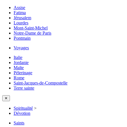
Assise
Fatima
Jérusalem
Lourdes
Mont-Saint-Michel
Notre-Dame de Paris
Pontmain
Voyages
Italie
Jordanie
Malte
Pèlerinage
Rome
Saint-Jacques-de-Compostelle
Terre sainte
✕
Spiritualité
>
Dévotion
Saints