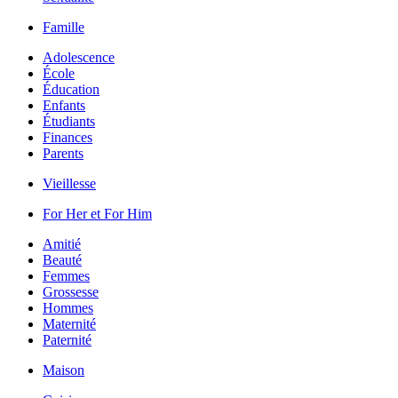
Famille
Adolescence
École
Éducation
Enfants
Étudiants
Finances
Parents
Vieillesse
For Her et For Him
Amitié
Beauté
Femmes
Grossesse
Hommes
Maternité
Paternité
Maison