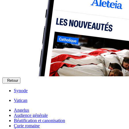
Retour
Synode
Vatican
Angelus
Audience générale
Béatification et canonisation
Curie romaine