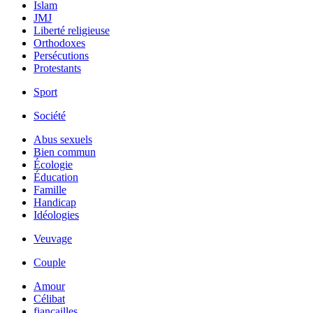
Islam
JMJ
Liberté religieuse
Orthodoxes
Persécutions
Protestants
Sport
Société
Abus sexuels
Bien commun
Écologie
Éducation
Famille
Handicap
Idéologies
Veuvage
Couple
Amour
Célibat
fiancailles