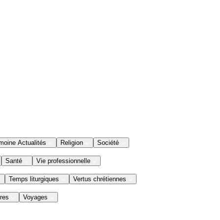
moine Actualités
Religion
Société
Santé
Vie professionnelle
Temps liturgiques
Vertus chrétiennes
res
Voyages