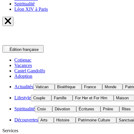
Spiritualité
Léon XIV à Paris
Édition
française
Cotignac
Vacances
Castel Gandolfo
Adoption
Actualités
Vatican
Bioéthique
France
Monde
Patri
Lifestyle
Couple
Famille
For Her et For Him
Maison
Spiritualité
Croix
Dévotion
Écritures
Prière
Rites
Découvertes
Arts
Histoire
Patrimoine Culture
Sanctuai
Services