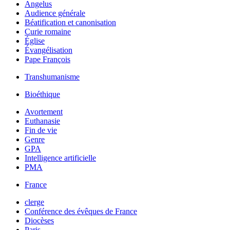
Angelus
Audience générale
Béatification et canonisation
Curie romaine
Église
Évangélisation
Pape François
Transhumanisme
Bioéthique
Avortement
Euthanasie
Fin de vie
Genre
GPA
Intelligence artificielle
PMA
France
clerge
Conférence des évêques de France
Diocèses
Paris