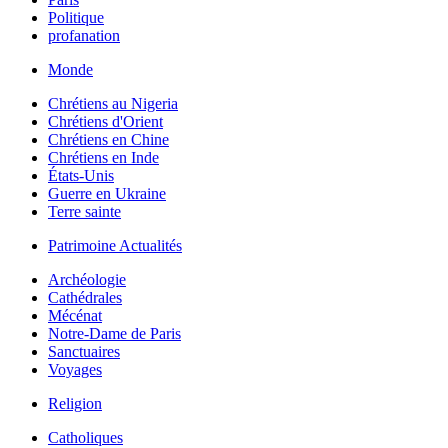
Politique
profanation
Monde
Chrétiens au Nigeria
Chrétiens d'Orient
Chrétiens en Chine
Chrétiens en Inde
États-Unis
Guerre en Ukraine
Terre sainte
Patrimoine Actualités
Archéologie
Cathédrales
Mécénat
Notre-Dame de Paris
Sanctuaires
Voyages
Religion
Catholiques