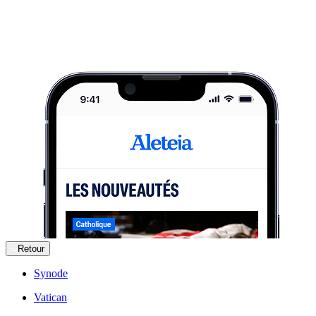
Retour
Synode
Vatican