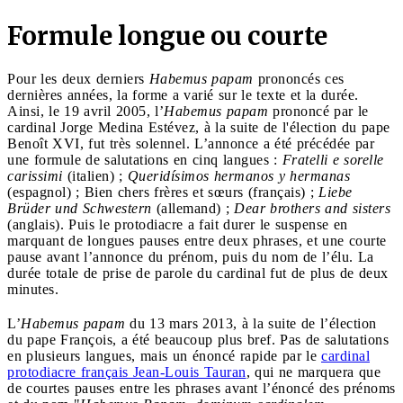
Formule longue ou courte
Pour les deux derniers
Habemus papam
prononcés ces
dernières années, la forme a varié sur le texte et la durée.
Ainsi, le 19 avril 2005, l’
Habemus papam
prononcé par le
cardinal Jorge Medina Estévez, à la suite de l'élection du pape
Benoît XVI, fut très solennel. L’annonce a été précédée par
une formule de salutations en cinq langues :
Fratelli e sorelle
carissimi
(italien) ;
Queridísimos hermanos y hermanas
(espagnol) ; Bien chers frères et sœurs (français) ;
Liebe
Brüder und Schwestern
(allemand) ;
Dear brothers and sisters
(anglais). Puis le protodiacre a fait durer le suspense en
marquant de longues pauses entre deux phrases, et une courte
pause avant l’annonce du prénom, puis du nom de l’élu. La
durée totale de prise de parole du cardinal fut de plus de deux
minutes.
L’
Habemus papam
du 13 mars 2013, à la suite de l’élection
du pape François, a été beaucoup plus bref. Pas de salutations
en plusieurs langues, mais un énoncé rapide par le
cardinal
protodiacre français Jean-Louis Tauran
, qui ne marquera que
de courtes pauses entre les phrases avant l’énoncé des prénoms