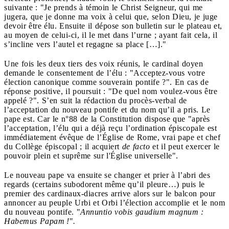
suivante : "Je prends à témoin le Christ Seigneur, qui me
jugera, que je donne ma voix à celui que, selon Dieu, je juge
devoir être élu. Ensuite il dépose son bulletin sur le plateau et,
au moyen de celui-ci, il le met dans l’urne ; ayant fait cela, il
s’incline vers l’autel et regagne sa place […]."
Une fois les deux tiers des voix réunis, le cardinal doyen
demande le consentement de l’élu : "Acceptez-vous votre
élection canonique comme souverain pontife ?". En cas de
réponse positive, il poursuit : "De quel nom voulez-vous être
appelé ?". S’en suit la rédaction du procès-verbal de
l’acceptation du nouveau pontife et du nom qu’il a pris. Le
pape est. Car le n°88 de la Constitution dispose que "après
l’acceptation, l’élu qui a déjà reçu l’ordination épiscopale est
immédiatement évêque de l’Église de Rome, vrai pape et chef
du Collège épiscopal ; il acquiert
de facto
et il peut exercer le
pouvoir plein et suprême sur l'Église universelle".
Le nouveau pape va ensuite se changer et prier à l’abri des
regards (certains subodorent même qu’il pleure…) puis le
premier des cardinaux-diacres arrive alors sur le balcon pour
annoncer au peuple Urbi et Orbi l’élection accomplie et le nom
du nouveau pontife. "
Annuntio vobis gaudium magnum :
Habemus Papam !".