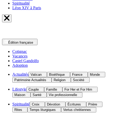
Spiritualité
Léon XIV à Paris
Édition
française
Cotignac
Vacances
Castel Gandolfo
Adoption
Actualités
Vatican
Bioéthique
France
Monde
Patrimoine Actualités
Religion
Société
Lifestyle
Couple
Famille
For Her et For Him
Maison
Santé
Vie professionnelle
Spiritualité
Croix
Dévotion
Écritures
Prière
Rites
Temps liturgiques
Vertus chrétiennes