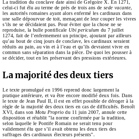
La tradition du conclave date ainsi de Grégoire X. En 1271,
celui-ci fut élu au terme de près de trois ans de
sede vacante
,
les autorités romaines ayant alors enfermé les cardinaux dans
une salle dépourvue de toit, menaçant de leur couper les vivres
s’ils ne se décidaient pas. Pour éviter que la chose ne se
reproduise, la bulle pontificale
Ubi periculum
du 7 juillet
1274, fait de l’enfermement un principe, ajoutant par ailleurs
qu’au bout de cinq jours de conclave, les cardinaux seraient
réduits au pain, au vin et à l’eau et qu’ils devraient vivre en
commun sans séparation dans la pièce. De quoi les pousser à
se décider, tout en les préservant des pressions extérieures.
La majorité des deux tiers
Le texte promulgué en 1996 reprend donc largement la
pratique antérieure, et va être encore modifié deux fois. Dans
le texte de Jean Paul II, il est en effet possible de déroger à la
règle de la majorité des deux tiers en cas de difficultés. Benoît
XVI, dans son
Motu Proprio
du 11 juin 2007, annule cette
disposition et rétablit "la norme confirmée par la tradition,
selon laquelle le Pontife Romain ne serait tenu pour
validement élu que s’il avait obtenu les deux tiers des
suffrages des cardinaux électeurs présents".