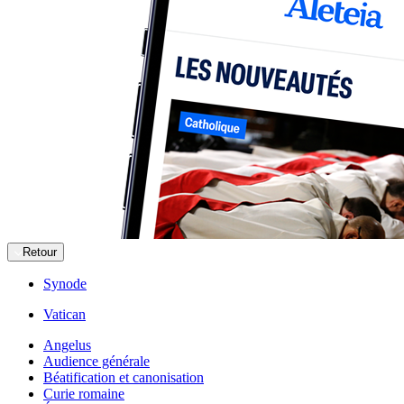
Retour
Synode
Vatican
Angelus
Audience générale
Béatification et canonisation
Curie romaine