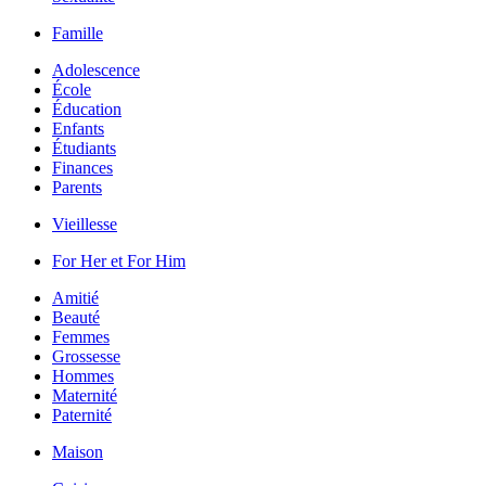
Famille
Adolescence
École
Éducation
Enfants
Étudiants
Finances
Parents
Vieillesse
For Her et For Him
Amitié
Beauté
Femmes
Grossesse
Hommes
Maternité
Paternité
Maison