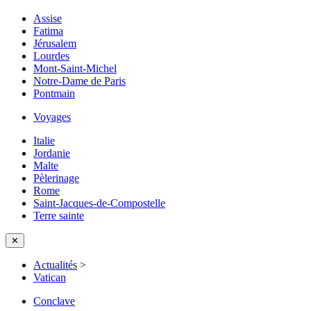
Assise
Fatima
Jérusalem
Lourdes
Mont-Saint-Michel
Notre-Dame de Paris
Pontmain
Voyages
Italie
Jordanie
Malte
Pèlerinage
Rome
Saint-Jacques-de-Compostelle
Terre sainte
✕
Actualités
>
Vatican
Conclave