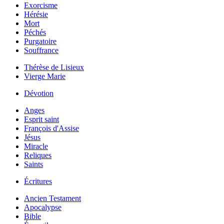
Exorcisme
Hérésie
Mort
Péchés
Purgatoire
Souffrance
Thérèse de Lisieux
Vierge Marie
Dévotion
Anges
Esprit saint
François d'Assise
Jésus
Miracle
Reliques
Saints
Écritures
Ancien Testament
Apocalypse
Bible