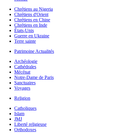
Chrétiens au Nigeria
Chrétiens d'Orient
Chrétiens en Chine
Chrétiens en Inde
États-Unis
Guerre en Ukraine
Terre sainte
Patrimoine Actualités
Archéologie
Cathédrales
Mécénat
Notre-Dame de Paris
Sanctuaires
Voyages
Religion
Catholiques
Islam
JMJ
Liberté religieuse
Orthodoxes