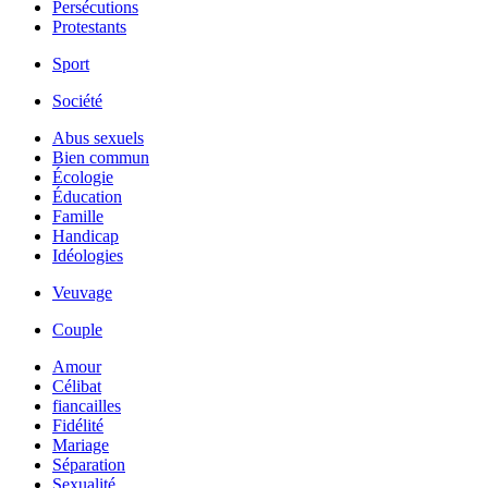
Persécutions
Protestants
Sport
Société
Abus sexuels
Bien commun
Écologie
Éducation
Famille
Handicap
Idéologies
Veuvage
Couple
Amour
Célibat
fiancailles
Fidélité
Mariage
Séparation
Sexualité