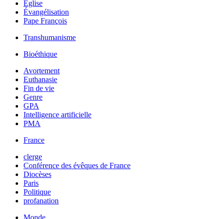
Église
Évangélisation
Pape François
Transhumanisme
Bioéthique
Avortement
Euthanasie
Fin de vie
Genre
GPA
Intelligence artificielle
PMA
France
clerge
Conférence des évêques de France
Diocèses
Paris
Politique
profanation
Monde