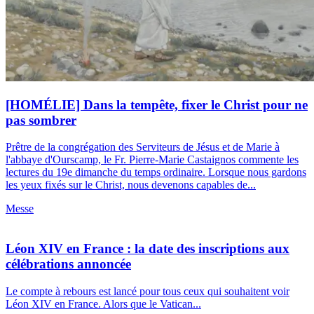
[HOMÉLIE] Dans la tempête, fixer le Christ pour ne
pas sombrer
Prêtre de la congrégation des Serviteurs de Jésus et de Marie à
l'abbaye d'Ourscamp, le Fr. Pierre-Marie Castaignos commente les
lectures du 19e dimanche du temps ordinaire. Lorsque nous gardons
les yeux fixés sur le Christ, nous devenons capables de...
Messe
Léon XIV en France : la date des inscriptions aux
célébrations annoncée
Le compte à rebours est lancé pour tous ceux qui souhaitent voir
Léon XIV en France. Alors que le Vatican...