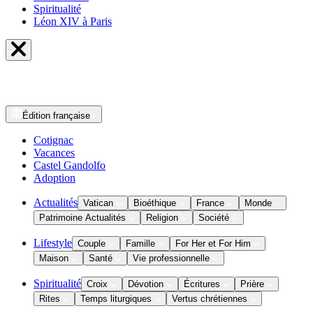
Spiritualité
Léon XIV à Paris
Édition
française
Cotignac
Vacances
Castel Gandolfo
Adoption
Actualités
Vatican
Bioéthique
France
Monde
Patrimoine Actualités
Religion
Société
Lifestyle
Couple
Famille
For Her et For Him
Maison
Santé
Vie professionnelle
Spiritualité
Croix
Dévotion
Écritures
Prière
Rites
Temps liturgiques
Vertus chrétiennes