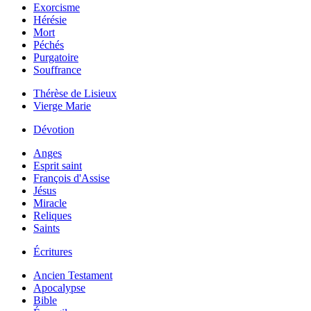
Exorcisme
Hérésie
Mort
Péchés
Purgatoire
Souffrance
Thérèse de Lisieux
Vierge Marie
Dévotion
Anges
Esprit saint
François d'Assise
Jésus
Miracle
Reliques
Saints
Écritures
Ancien Testament
Apocalypse
Bible