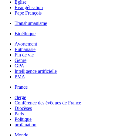
Église
Évangélisation
Pape François
Transhumanisme
Bioéthique
Avortement
Euthanasie
Fin de vie
Genre
GPA
Intelligence artificielle
PMA
France
clerge
Conférence des évêques de France
Diocèses
Paris
Politique
profanation
Monde