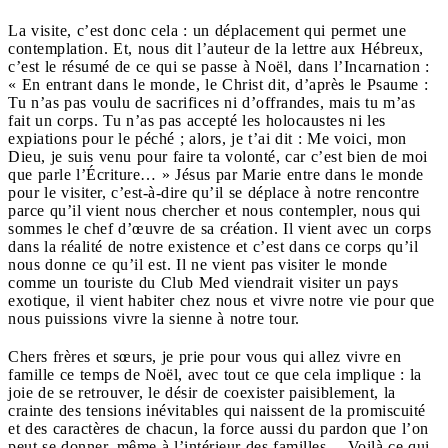
La visite, c’est donc cela : un déplacement qui permet une
contemplation. Et, nous dit l’auteur de la lettre aux Hébreux,
c’est le résumé de ce qui se passe à Noël, dans l’Incarnation :
« En entrant dans le monde, le Christ dit, d’après le Psaume :
Tu n’as pas voulu de sacrifices ni d’offrandes, mais tu m’as
fait un corps. Tu n’as pas accepté les holocaustes ni les
expiations pour le péché ; alors, je t’ai dit : Me voici, mon
Dieu, je suis venu pour faire ta volonté, car c’est bien de moi
que parle l’Écriture… » Jésus par Marie entre dans le monde
pour le visiter, c’est-à-dire qu’il se déplace à notre rencontre
parce qu’il vient nous chercher et nous contempler, nous qui
sommes le chef d’œuvre de sa création. Il vient avec un corps
dans la réalité de notre existence et c’est dans ce corps qu’il
nous donne ce qu’il est. Il ne vient pas visiter le monde
comme un touriste du Club Med viendrait visiter un pays
exotique, il vient habiter chez nous et vivre notre vie pour que
nous puissions vivre la sienne à notre tour.
Chers frères et sœurs, je prie pour vous qui allez vivre en
famille ce temps de Noël, avec tout ce que cela implique : la
joie de se retrouver, le désir de coexister paisiblement, la
crainte des tensions inévitables qui naissent de la promiscuité
et des caractères de chacun, la force aussi du pardon que l’on
peut se donner, même à l’intérieur des familles… Voilà ce qui