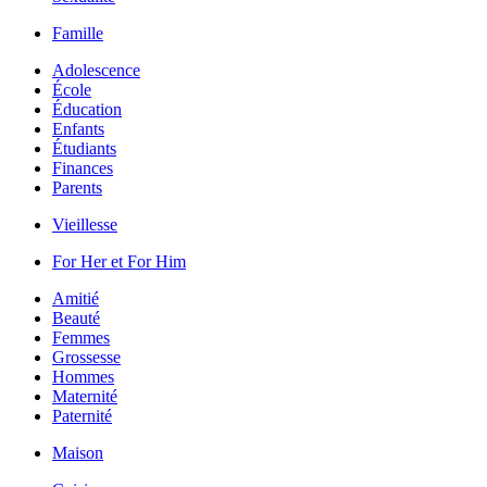
Famille
Adolescence
École
Éducation
Enfants
Étudiants
Finances
Parents
Vieillesse
For Her et For Him
Amitié
Beauté
Femmes
Grossesse
Hommes
Maternité
Paternité
Maison