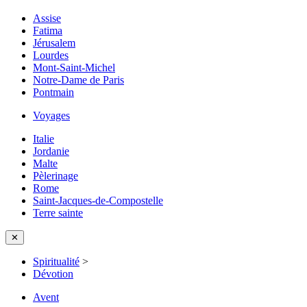
Assise
Fatima
Jérusalem
Lourdes
Mont-Saint-Michel
Notre-Dame de Paris
Pontmain
Voyages
Italie
Jordanie
Malte
Pèlerinage
Rome
Saint-Jacques-de-Compostelle
Terre sainte
✕
Spiritualité
>
Dévotion
Avent