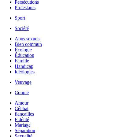
Persécutions
Protestants
Sport
Société
Abus sexuels
Bien commun
Écologie
Éducation
Famille
Handicap
Idéologies
Veuvage
Couple
Amour
Célibat
fiancailles
Fidélité
Mariage
Séparation
Sexualité