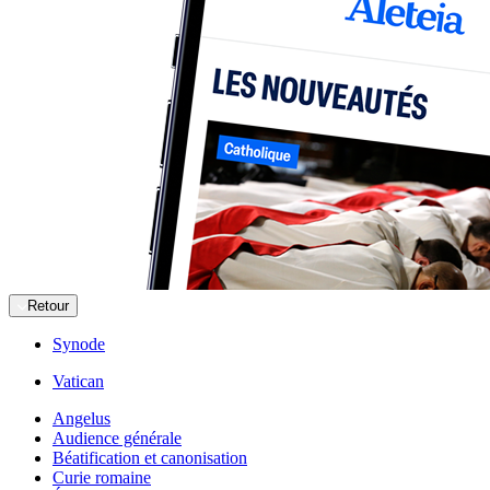
Retour
Synode
Vatican
Angelus
Audience générale
Béatification et canonisation
Curie romaine