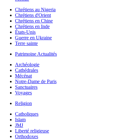
Chrétiens au Nigeria
Chrétiens d'Orient
Chrétiens en Chine
Chrétiens en Inde
États-Unis
Guerre en Ukraine
Terre sainte
Patrimoine Actualités
Archéologie
Cathédrales
Mécénat
Notre-Dame de Paris
Sanctuaires
Voyages
Religion
Catholiques
Islam
JMJ
Liberté religieuse
Orthodoxes