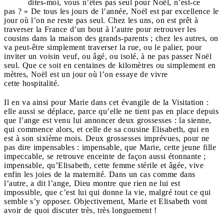
dites-moi, vous n’êtes pas seul pour Noël, n’est-ce
pas ? » De tous les jours de l’année, Noël est par excellence le
jour où l’on ne reste pas seul. Chez les uns, on est prêt à
traverser la France d’un bout à l’autre pour retrouver les
cousins dans la maison des grands-parents ; chez les autres, on
va peut-être simplement traverser la rue, ou le palier, pour
inviter un voisin veuf, ou âgé, ou isolé, à ne pas passer Noël
seul. Que ce soit en centaines de kilomètres ou simplement en
mètres, Noël est un jour où l’on essaye de vivre
cette hospitalité.
Il en va ainsi pour Marie dans cet évangile de la Visitation :
elle aussi se déplace, parce qu’elle ne tient pas en place depuis
que l’ange est venu lui annoncer deux grossesses : la sienne,
qui commence alors, et celle de sa cousine Elisabeth, qui en
est à son sixième mois. Deux grossesses imprévues, pour ne
pas dire impensables : impensable, que Marie, cette jeune fille
impeccable, se retrouve enceinte de façon aussi étonnante ;
impensable, qu’Elisabeth, cette femme stérile et âgée, vive
enfin les joies de la maternité. Dans un cas comme dans
l’autre, a dit l’ange, Dieu montre que rien ne lui est
impossible, que c’est lui qui donne la vie, malgré tout ce qui
semble s’y opposer. Objectivement, Marie et Elisabeth vont
avoir de quoi discuter très, très longuement !