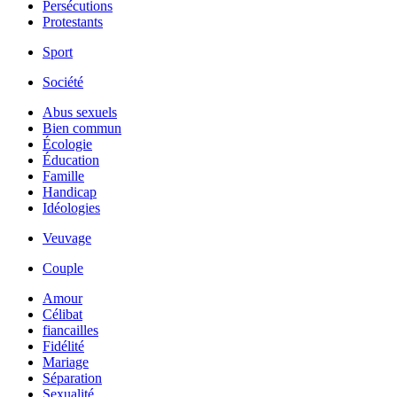
Persécutions
Protestants
Sport
Société
Abus sexuels
Bien commun
Écologie
Éducation
Famille
Handicap
Idéologies
Veuvage
Couple
Amour
Célibat
fiancailles
Fidélité
Mariage
Séparation
Sexualité