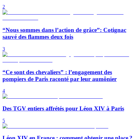
2
“Nous sommes dans l’action de grâce”: Cotignac
sauvé des flammes deux fois
3
“Ce sont des chevaliers” : l’engagement des
pompiers de Paris raconté par leur aumônier
4
Des TGV entiers affrétés pour Léon XIV à Paris
5
Léon XIV en France : comment obtenir une place ?