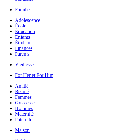
Famille
Adolescence
École
Éducation
Enfants
Étudiants
Finances
Parents
Vieillesse
For Her et For Him
Amitié
Beauté
Femmes
Grossesse
Hommes
Maternité
Paternité
Maison