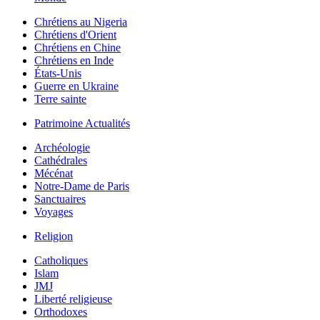
Chrétiens au Nigeria
Chrétiens d'Orient
Chrétiens en Chine
Chrétiens en Inde
États-Unis
Guerre en Ukraine
Terre sainte
Patrimoine Actualités
Archéologie
Cathédrales
Mécénat
Notre-Dame de Paris
Sanctuaires
Voyages
Religion
Catholiques
Islam
JMJ
Liberté religieuse
Orthodoxes