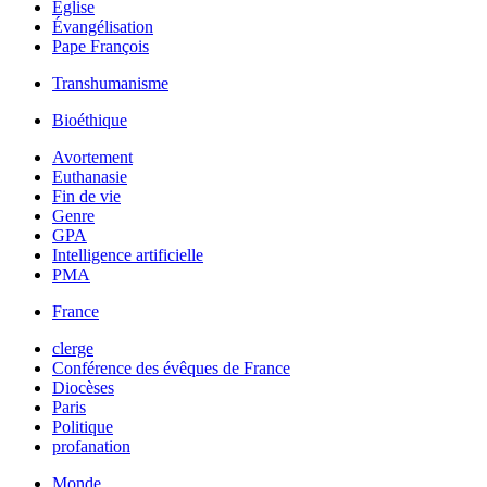
Église
Évangélisation
Pape François
Transhumanisme
Bioéthique
Avortement
Euthanasie
Fin de vie
Genre
GPA
Intelligence artificielle
PMA
France
clerge
Conférence des évêques de France
Diocèses
Paris
Politique
profanation
Monde