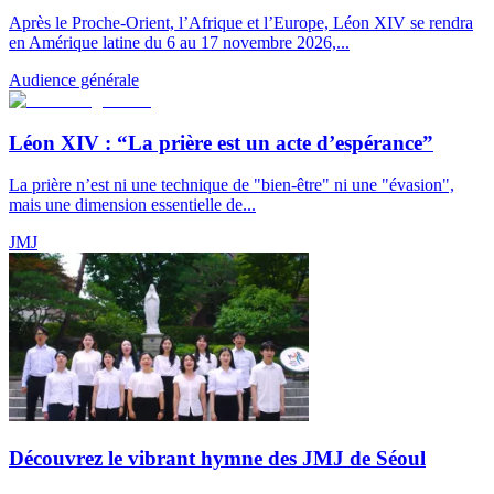
Après le Proche-Orient, l’Afrique et l’Europe, Léon XIV se rendra
en Amérique latine du 6 au 17 novembre 2026,...
Audience générale
Léon XIV : “La prière est un acte d’espérance”
La prière n’est ni une technique de "bien-être" ni une "évasion",
mais une dimension essentielle de...
JMJ
Découvrez le vibrant hymne des JMJ de Séoul