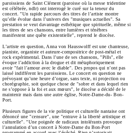
paroissiens de Saint Clément (paroisse où la messe tridentine
est célébrée, ndlr) ont interrogé le curé sur la teneur du
concert. "Un rapide parcours des titres de l’artiste montre
qu’elle évolue dans l’univers des "musiques actuelles". Sa
prestation se veut davantage esthétique que spirituelle, même si
les titres de ses chansons, entre lumières et ténèbres
manifestent une quête existentielle", reprend le diocèse.
L’artiste en question, Anna von Hausswolff est une chanteuse,
pianiste, organiste et auteure-compositrice de post-métal et
rock expérimental. Dans l’une de ses chansons, "Pills", elle
évoque l’addiction à la drogue et dit métaphoriquement
avoir "fait l’amour avec le diable". Des propos qui n’ont pas
laissé indifférent les paroissiens. Le concert en question ne
prévoyant qu’une heure d’orgue, sans texte, ni projection ou
chorégraphie, soit quelque chose de "sobre et dans lequel rien
ne s’oppose à la foi et aux mœurs", le diocèse a décidé de le
maintenir mais dans une autre église, Notre-Dame-du- Bon-
Port.
Plusieurs figures de la vie politique et culturelle nantaise ont
dénoncé une "censure", une "entrave à la liberté artistique et
culturelle". "Une poignée de radicaux intolérants provoque
l’annulation d’un concert à Notre-Dame du Bon-Port
programmé en accord avec l’évêché. Rien n’autorisait