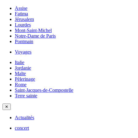
Assise
Fatima
Jérusalem
Lourdes
Mont-Saint-Michel
Notre-Dame de Paris
Pontmain
Voyages
Italie
Jordanie
Malte
Pèlerinage
Rome
Saint-Jacques-de-Compostelle
Terre sainte
✕
Actualités
concert