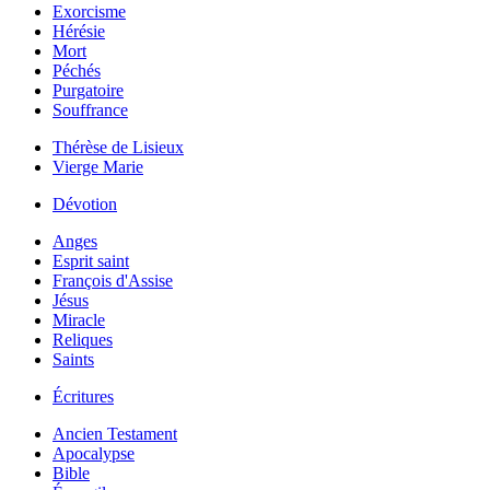
Exorcisme
Hérésie
Mort
Péchés
Purgatoire
Souffrance
Thérèse de Lisieux
Vierge Marie
Dévotion
Anges
Esprit saint
François d'Assise
Jésus
Miracle
Reliques
Saints
Écritures
Ancien Testament
Apocalypse
Bible