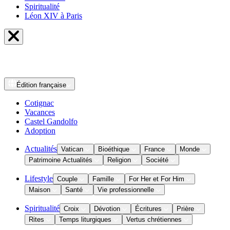
Spiritualité
Léon XIV à Paris
Édition
française
Cotignac
Vacances
Castel Gandolfo
Adoption
Actualités
Vatican
Bioéthique
France
Monde
Patrimoine Actualités
Religion
Société
Lifestyle
Couple
Famille
For Her et For Him
Maison
Santé
Vie professionnelle
Spiritualité
Croix
Dévotion
Écritures
Prière
Rites
Temps liturgiques
Vertus chrétiennes