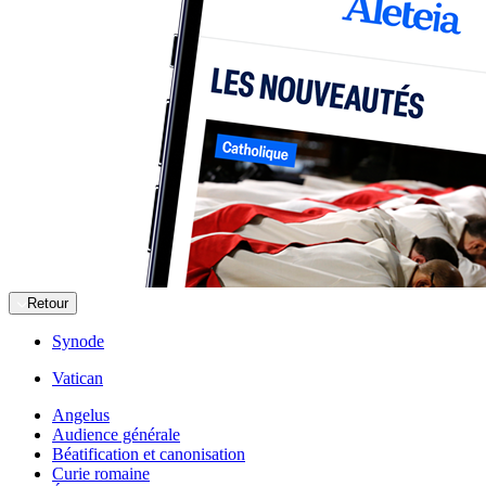
Retour
Synode
Vatican
Angelus
Audience générale
Béatification et canonisation
Curie romaine