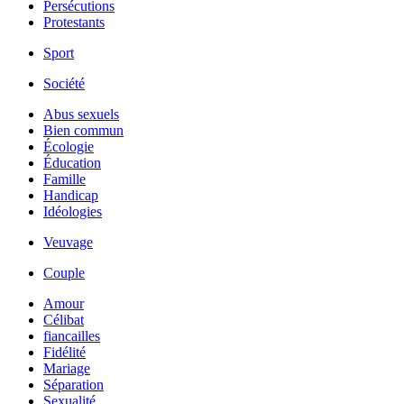
Persécutions
Protestants
Sport
Société
Abus sexuels
Bien commun
Écologie
Éducation
Famille
Handicap
Idéologies
Veuvage
Couple
Amour
Célibat
fiancailles
Fidélité
Mariage
Séparation
Sexualité