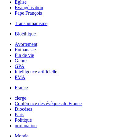
Église
Évangélisation
Pape François
Transhumanisme
Bioéthique
Avortement
Euthanasie
Fin de vie
Genre
GPA
Intelligence artificielle
PMA
France
clerge
Conférence des évêques de France
Diocèses
Paris
Politique
profanation
Monde