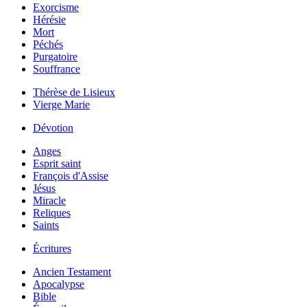
Exorcisme
Hérésie
Mort
Péchés
Purgatoire
Souffrance
Thérèse de Lisieux
Vierge Marie
Dévotion
Anges
Esprit saint
François d'Assise
Jésus
Miracle
Reliques
Saints
Écritures
Ancien Testament
Apocalypse
Bible