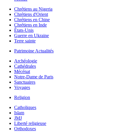
Chrétiens au Nigeria
Chrétiens d'Orient
Chrétiens en Chine
Chrétiens en Inde
États-Unis
Guerre en Ukraine
Terre sainte
Patrimoine Actualités
Archéologie
Cathédrales
Mécénat
Notre-Dame de Paris
Sanctuaires
Voyages
Religion
Catholiques
Islam
JMJ
Liberté religieuse
Orthodoxes