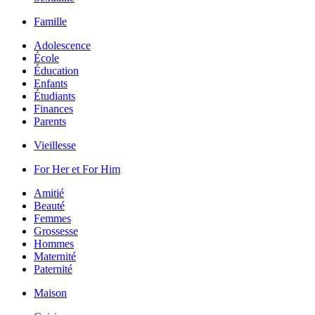
Famille
Adolescence
École
Éducation
Enfants
Étudiants
Finances
Parents
Vieillesse
For Her et For Him
Amitié
Beauté
Femmes
Grossesse
Hommes
Maternité
Paternité
Maison