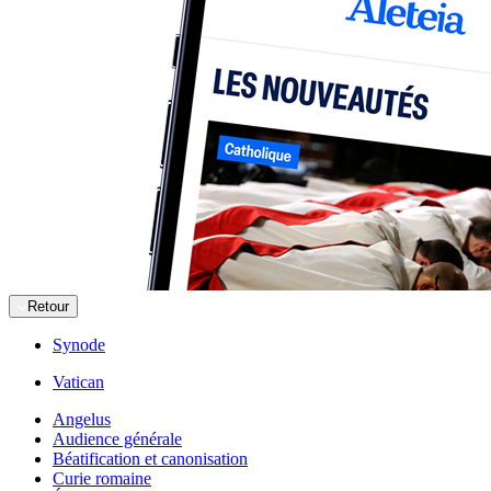
Retour
Synode
Vatican
Angelus
Audience générale
Béatification et canonisation
Curie romaine