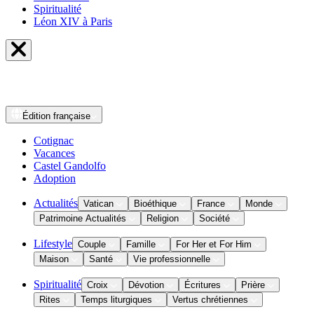
Spiritualité
Léon XIV à Paris
Édition
française
Cotignac
Vacances
Castel Gandolfo
Adoption
Actualités
Vatican
Bioéthique
France
Monde
Patrimoine Actualités
Religion
Société
Lifestyle
Couple
Famille
For Her et For Him
Maison
Santé
Vie professionnelle
Spiritualité
Croix
Dévotion
Écritures
Prière
Rites
Temps liturgiques
Vertus chrétiennes