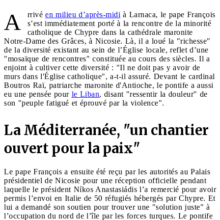
A
rrivé
en milieu d’après-midi
à Larnaca, le pape François
s’est immédiatement porté à la rencontre de la minorité
catholique de Chypre dans la cathédrale maronite
Notre-Dame des Grâces, à Nicosie. Là, il a loué la "richesse"
de la diversité existant au sein de l’Église locale, reflet d’une
"mosaïque de rencontres" constituée au cours des siècles. Il a
enjoint à cultiver cette diversité : "Il ne doit pas y avoir de
murs dans l'Église catholique", a-t-il assuré. Devant le cardinal
Boutros Raï, patriarche maronite d'Antioche, le pontife a aussi
eu une pensée pour
le Liban
, disant "ressentir la douleur" de
son "peuple fatigué et éprouvé par la violence".
La Méditerranée, "un chantier
ouvert pour la paix"
Le pape François a ensuite été reçu par les autorités au Palais
présidentiel de Nicosie pour une réception officielle pendant
laquelle le président Níkos Anastasiádis l’a remercié pour avoir
permis l’envoi en Italie de 50 réfugiés hébergés par Chypre. Et
lui a demandé son soutien pour trouver une "solution juste" à
l’occupation du nord de l’île par les forces turques. Le pontife