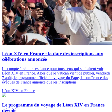
Léon XIV en France : la date des inscriptions aux
célébrations annoncée
Le compte à rebours est lancé pour tous ceux qui souhaitent voir
Léon XIV en France. Alors que le Vatican vient de publier, vendredi
7 août, le programme officiel du voyage du Pape, la conférence des
évêques de France annonce que les inscriptions...
Léon XIV en France
Le programme du voyage de Léon XIV en France
dévoilé