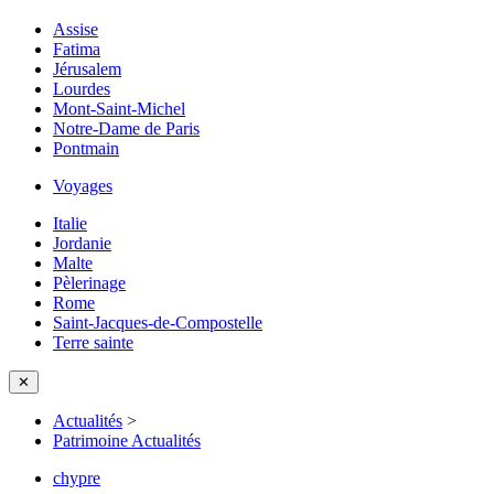
Assise
Fatima
Jérusalem
Lourdes
Mont-Saint-Michel
Notre-Dame de Paris
Pontmain
Voyages
Italie
Jordanie
Malte
Pèlerinage
Rome
Saint-Jacques-de-Compostelle
Terre sainte
✕
Actualités
>
Patrimoine Actualités
chypre