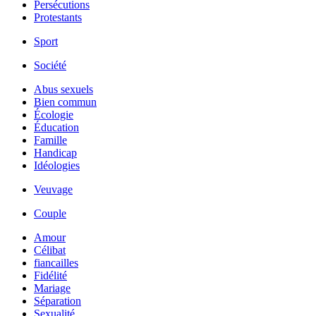
Persécutions
Protestants
Sport
Société
Abus sexuels
Bien commun
Écologie
Éducation
Famille
Handicap
Idéologies
Veuvage
Couple
Amour
Célibat
fiancailles
Fidélité
Mariage
Séparation
Sexualité