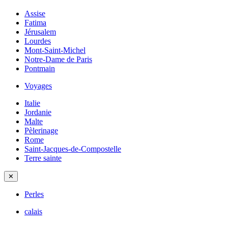
Assise
Fatima
Jérusalem
Lourdes
Mont-Saint-Michel
Notre-Dame de Paris
Pontmain
Voyages
Italie
Jordanie
Malte
Pèlerinage
Rome
Saint-Jacques-de-Compostelle
Terre sainte
✕
Perles
calais