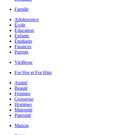
Famille
Adolescence
École
Éducation
Enfants
Étudiants
Finances
Parents
Vieillesse
For Her et For Him
Amitié
Beauté
Femmes
Grossesse
Hommes
Maternité
Paternité
Maison