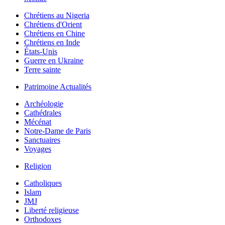
Chrétiens au Nigeria
Chrétiens d'Orient
Chrétiens en Chine
Chrétiens en Inde
États-Unis
Guerre en Ukraine
Terre sainte
Patrimoine Actualités
Archéologie
Cathédrales
Mécénat
Notre-Dame de Paris
Sanctuaires
Voyages
Religion
Catholiques
Islam
JMJ
Liberté religieuse
Orthodoxes