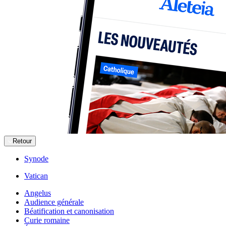
Retour
Synode
Vatican
Angelus
Audience générale
Béatification et canonisation
Curie romaine