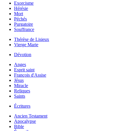
Exorcisme
Hérésie
Mort
Péchés
Purgatoire
Souffrance
Thérèse de Lisieux
Vierge Marie
Dévotion
Anges
Esprit saint
François d'Assise
Jésus
Miracle
Reliques
Saints
Écritures
Ancien Testament
Apocalypse
Bible