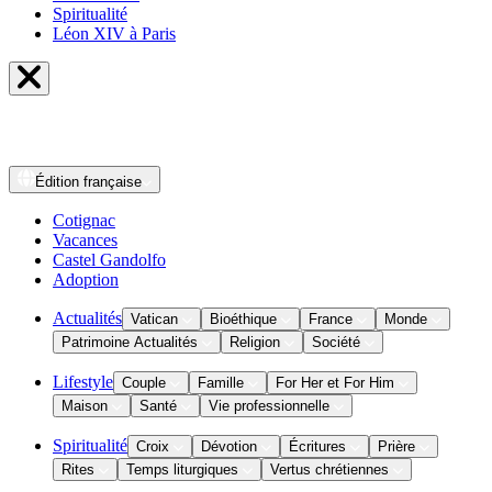
Spiritualité
Léon XIV à Paris
Édition
française
Cotignac
Vacances
Castel Gandolfo
Adoption
Actualités
Vatican
Bioéthique
France
Monde
Patrimoine Actualités
Religion
Société
Lifestyle
Couple
Famille
For Her et For Him
Maison
Santé
Vie professionnelle
Spiritualité
Croix
Dévotion
Écritures
Prière
Rites
Temps liturgiques
Vertus chrétiennes