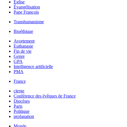
Église
Évangélisation
Pape François
Transhumanisme
Bioéthique
Avortement
Euthanasie
Fin de vie
Genre
GPA
Intelligence artificielle
PMA
France
clerge
Conférence des évêques de France
Diocèses
Paris
Politique
profanation
Monde