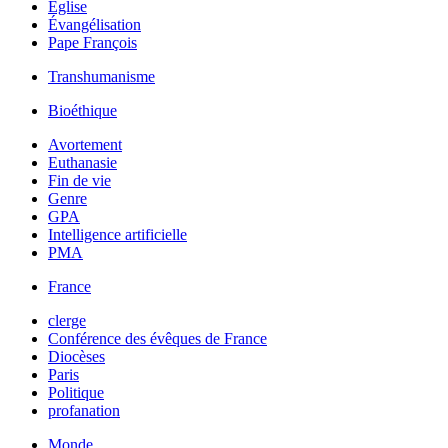
Église
Évangélisation
Pape François
Transhumanisme
Bioéthique
Avortement
Euthanasie
Fin de vie
Genre
GPA
Intelligence artificielle
PMA
France
clerge
Conférence des évêques de France
Diocèses
Paris
Politique
profanation
Monde