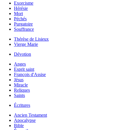
Exorcisme
Hérésie
Mort
Péchés
Purgatoire
Souffrance
Thérèse de Lisieux
Vierge Marie
Dévotion
Anges
Esprit saint
François d'Assise
Jésus
Miracle
Reliques
Saints
Écritures
Ancien Testament
Apocalypse
Bible