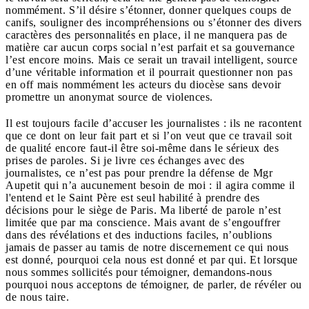
nommément. S’il désire s’étonner, donner quelques coups de
canifs, souligner des incompréhensions ou s’étonner des divers
caractères des personnalités en place, il ne manquera pas de
matière car aucun corps social n’est parfait et sa gouvernance
l’est encore moins. Mais ce serait un travail intelligent, source
d’une véritable information et il pourrait questionner non pas
en off mais nommément les acteurs du diocèse sans devoir
promettre un anonymat source de violences.
Il est toujours facile d’accuser les journalistes : ils ne racontent
que ce dont on leur fait part et si l’on veut que ce travail soit
de qualité encore faut-il être soi-même dans le sérieux des
prises de paroles. Si je livre ces échanges avec des
journalistes, ce n’est pas pour prendre la défense de Mgr
Aupetit qui n’a aucunement besoin de moi : il agira comme il
l'entend et le Saint Père est seul habilité à prendre des
décisions pour le siège de Paris. Ma liberté de parole n’est
limitée que par ma conscience. Mais avant de s’engouffrer
dans des révélations et des inductions faciles, n’oublions
jamais de passer au tamis de notre discernement ce qui nous
est donné, pourquoi cela nous est donné et par qui. Et lorsque
nous sommes sollicités pour témoigner, demandons-nous
pourquoi nous acceptons de témoigner, de parler, de révéler ou
de nous taire.