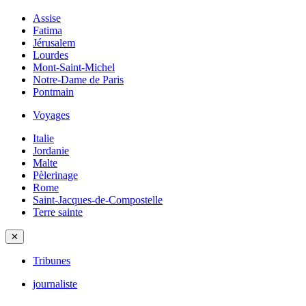
Assise
Fatima
Jérusalem
Lourdes
Mont-Saint-Michel
Notre-Dame de Paris
Pontmain
Voyages
Italie
Jordanie
Malte
Pèlerinage
Rome
Saint-Jacques-de-Compostelle
Terre sainte
✕
Tribunes
journaliste