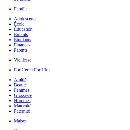
Famille
Adolescence
École
Éducation
Enfants
Étudiants
Finances
Parents
Vieillesse
For Her et For Him
Amitié
Beauté
Femmes
Grossesse
Hommes
Maternité
Paternité
Maison