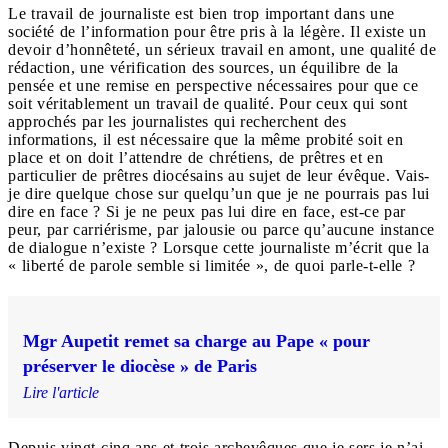
Le travail de journaliste est bien trop important dans une
société de l’information pour être pris à la légère. Il existe un
devoir d’honnêteté, un sérieux travail en amont, une qualité de
rédaction, une vérification des sources, un équilibre de la
pensée et une remise en perspective nécessaires pour que ce
soit véritablement un travail de qualité. Pour ceux qui sont
approchés par les journalistes qui recherchent des
informations, il est nécessaire que la même probité soit en
place et on doit l’attendre de chrétiens, de prêtres et en
particulier de prêtres diocésains au sujet de leur évêque. Vais-
je dire quelque chose sur quelqu’un que je ne pourrais pas lui
dire en face ? Si je ne peux pas lui dire en face, est-ce par
peur, par carriérisme, par jalousie ou parce qu’aucune instance
de dialogue n’existe ? Lorsque cette journaliste m’écrit que la
« liberté de parole semble si limitée », de quoi parle-t-elle ?
Mgr Aupetit remet sa charge au Pape « pour
préserver le diocèse » de Paris
Lire l'article
Depuis vingt-cinq ans et trois archevêques que je sers je n’ai