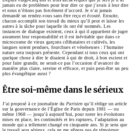
jamais eu de problèmes pour leur dire ce que j’avais à leur dire
et nous n’étions pas forcément d’accord. Je n’ai jamais
demandé un rendez-vous sans être reçu et écouté. Ensuite,
chacun accomplit son travail du mieux qu’il peut et laisse les
autres à la tâche pour laquelle ils ont été nommés. Les
instances de dialogue existent, ceux à qui il appartient de juger
assument leur responsabilité et il est inévitable que dans ce
microcosme de vieux garçons célibataires et cultivés, les
langues soient pendues, fourchues et vénéneuses : l’humaine
nature sera toujours présente. Cependant si tous ceux qui ont
quelque chose à dire le disaient à qui de droit, à bon escient et
pour faire grandir, ne serait-ce pas l’occasion d’avancer de
manière plus claire, sereine et efficace, et puis peut-être un peu
plus évangélique aussi ?
Être soi-même dans le sérieux
J’ai proposé à ce journaliste du
Parisien
qu’il rédige un article
sur la gouvernance de l’Église de Paris depuis 1981 — ou
même 1968 — jusqu’à aujourd’hui, pour noter les évolutions
mises en place, les continuités et les ruptures, l’adaptation au
monde qui a tellement changé en cinquante ans. Si je sens que
le travail sera sérieux, cela ne me gênera pas de témoigner