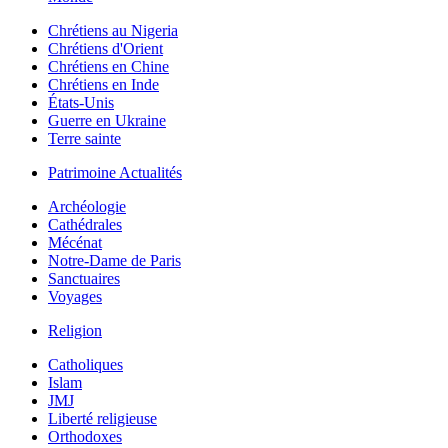
Chrétiens au Nigeria
Chrétiens d'Orient
Chrétiens en Chine
Chrétiens en Inde
États-Unis
Guerre en Ukraine
Terre sainte
Patrimoine Actualités
Archéologie
Cathédrales
Mécénat
Notre-Dame de Paris
Sanctuaires
Voyages
Religion
Catholiques
Islam
JMJ
Liberté religieuse
Orthodoxes