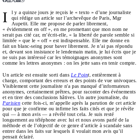
I
l y a quinze jours je reçois le « texto » d’une journaliste
qui rédige un article sur l’archevêque de Paris, Mgr
Aupetit. Elle me propose de parler librement,
« évidemment en off », en me promettant que mon nom ne
serait pas cité car, m’écrit-elle, « la liberté de parole semble si
limitée » que le « off » est indispensable. Elle me donne en
fait un blanc-seing pour baver librement. Je n’ai pas répondu
et, devant son insistance le lendemain matin, je lui écris que je
ne suis pas intéressé car les témoignages anonymes sont
comme les lettres anonymes : on les jette sans en tenir compte.
Un article est ensuite sorti dans
Le Poin
t
, entièrement à
charge, comportant des erreurs et des points de vue univoques.
Visiblement cette journaliste n'a pas manqué d’informateurs
anonymes, certainement prêtres, pour raconter des événements
et en tirer des conclusions hâtives. Un autre journaliste, du
Parisien
cette fois-ci, m’appelle après la parution de cet article
pour que je confirme ou infirme les faits cités et que je révèle
qui — à mon avis — a révélé tout cela. Je suis resté
longuement au téléphone avec lui et nous avons parlé de la
méthode et de l’objectif de ce genre d’article à scandale sans
entrer dans les faits sur lesquels il voulait mon avis qu’il
pensait éclairé.