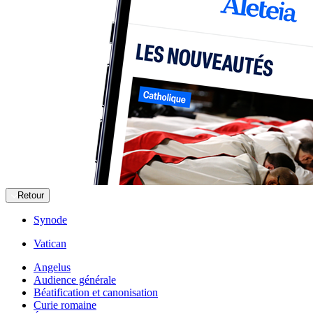
Retour
Synode
Vatican
Angelus
Audience générale
Béatification et canonisation
Curie romaine