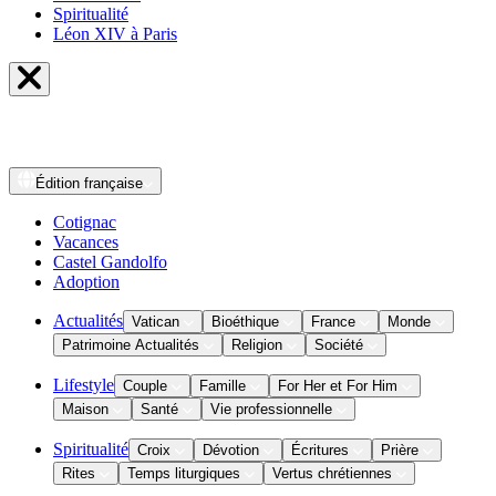
Spiritualité
Léon XIV à Paris
Édition
française
Cotignac
Vacances
Castel Gandolfo
Adoption
Actualités
Vatican
Bioéthique
France
Monde
Patrimoine Actualités
Religion
Société
Lifestyle
Couple
Famille
For Her et For Him
Maison
Santé
Vie professionnelle
Spiritualité
Croix
Dévotion
Écritures
Prière
Rites
Temps liturgiques
Vertus chrétiennes