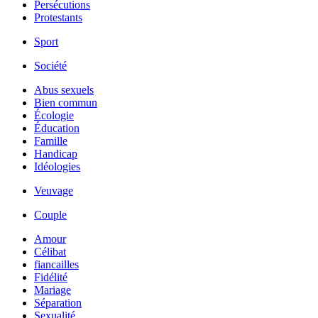
Persécutions
Protestants
Sport
Société
Abus sexuels
Bien commun
Écologie
Éducation
Famille
Handicap
Idéologies
Veuvage
Couple
Amour
Célibat
fiancailles
Fidélité
Mariage
Séparation
Sexualité