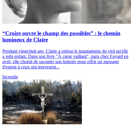
“Croire ouvre le champ des possibles” : le chemin
lumineux de Claire
Pendant vingt-huit ans, Claire a enfoui le traumatisme du viol qu'elle
a subi enfant. Dans son livre "À cœur vaillant", paru chez Fayard en
avril, elle choisit de raconter son histoire pour offrir un message
d'espoir à ceux qui traversent...
Incendie