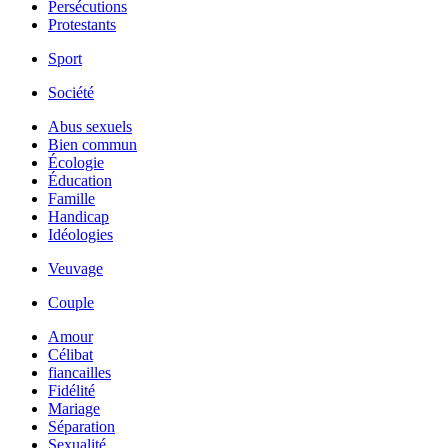
Persécutions
Protestants
Sport
Société
Abus sexuels
Bien commun
Écologie
Éducation
Famille
Handicap
Idéologies
Veuvage
Couple
Amour
Célibat
fiancailles
Fidélité
Mariage
Séparation
Sexualité