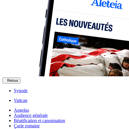
Retour
Synode
Vatican
Angelus
Audience générale
Béatification et canonisation
Curie romaine