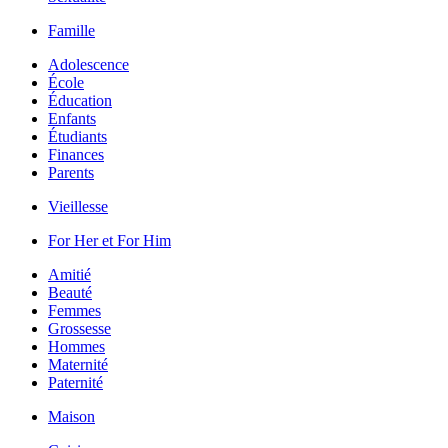
Famille
Adolescence
École
Éducation
Enfants
Étudiants
Finances
Parents
Vieillesse
For Her et For Him
Amitié
Beauté
Femmes
Grossesse
Hommes
Maternité
Paternité
Maison