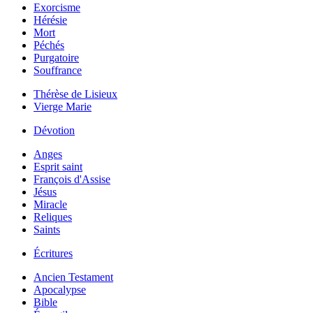
Exorcisme
Hérésie
Mort
Péchés
Purgatoire
Souffrance
Thérèse de Lisieux
Vierge Marie
Dévotion
Anges
Esprit saint
François d'Assise
Jésus
Miracle
Reliques
Saints
Écritures
Ancien Testament
Apocalypse
Bible