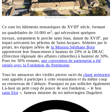
Diocèse de Limoges
e
Ce sont les bâtiments monastiques du XVIII
siècle, formant
2
un quadrilatère de 10.000 m
, qui nécessitent quelques
e
travaux, notamment le porche saint Jean, datant du XVII
, par
lequel arrivaient les pèlerins de Saint-Jacques. Séduites par le
projet, les équipes zélées de
la Mission Stéphane Bern
apporteront leur financement à hauteur de 20% et la DRAC
(Direction régionale des affaires culturelles) à hauteur de 30%.
Pour les 50% restants,
une convention de partenariat a été
signée avec la Fondation du Patrimoine
.
Tous les amoureux des vieilles pierres ou/et du
chant grégorien
sont appelés à participer à cette restauration et du même coup
au renouveau de l’abbaye. Pourquoi ne pas solliciter également
Là-haut un petit coup de pouce de son fondateur, « le bon
saint Eloi
», fameux ministre du roi mérovingien Dagobert.