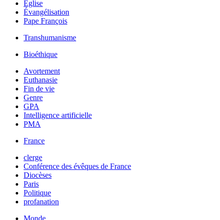
Église
Évangélisation
Pape François
Transhumanisme
Bioéthique
Avortement
Euthanasie
Fin de vie
Genre
GPA
Intelligence artificielle
PMA
France
clerge
Conférence des évêques de France
Diocèses
Paris
Politique
profanation
Monde