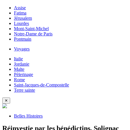
Assise
Fatima
Jérusalem
Lourdes
Mont-Saint-Michel
Notre-Dame de Paris
Pontmain
Voyages
Italie
Jordanie
Malte
Pèlerinage
Rome
Saint-Jacques-de-Compostelle
Terre sainte
✕
Belles Histoires
Réinvestie par les bénédictins, Solignac