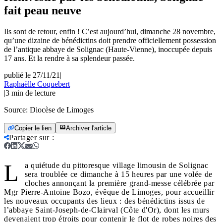
fait peau neuve
Ils sont de retour, enfin ! C’est aujourd’hui, dimanche 28 novembre,
qu’une dizaine de bénédictins doit prendre officiellement possession
de l’antique abbaye de Solignac (Haute-Vienne), inoccupée depuis
17 ans. Et la rendre à sa splendeur passée.
publié le 27/11/21
|
Raphaëlle Coquebert
|
3
min de lecture
Source:
Diocèse de Limoges
Copier le lien
Archiver l'article
Partager sur
:
L
a quiétude du pittoresque village limousin de Solignac
sera troublée ce dimanche à 15 heures par une volée de
cloches annonçant la première grand-messe célébrée par
Mgr Pierre-Antoine Bozo, évêque de Limoges, pour accueillir
les nouveaux occupants des lieux : des bénédictins issus de
l’abbaye Saint-Joseph-de-Clairval (Côte d'Or), dont les murs
devenaient trop étroits pour contenir le flot de robes noires des