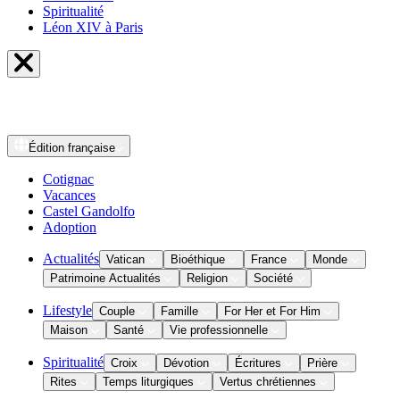
Spiritualité
Léon XIV à Paris
Édition
française
Cotignac
Vacances
Castel Gandolfo
Adoption
Actualités
Vatican
Bioéthique
France
Monde
Patrimoine Actualités
Religion
Société
Lifestyle
Couple
Famille
For Her et For Him
Maison
Santé
Vie professionnelle
Spiritualité
Croix
Dévotion
Écritures
Prière
Rites
Temps liturgiques
Vertus chrétiennes