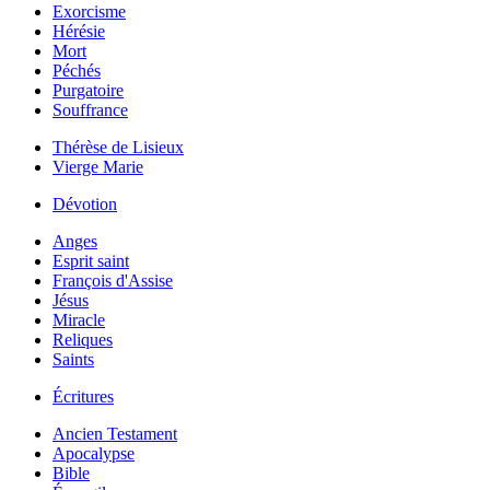
Exorcisme
Hérésie
Mort
Péchés
Purgatoire
Souffrance
Thérèse de Lisieux
Vierge Marie
Dévotion
Anges
Esprit saint
François d'Assise
Jésus
Miracle
Reliques
Saints
Écritures
Ancien Testament
Apocalypse
Bible