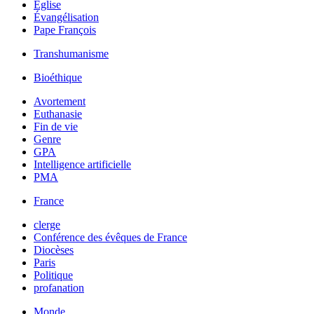
Église
Évangélisation
Pape François
Transhumanisme
Bioéthique
Avortement
Euthanasie
Fin de vie
Genre
GPA
Intelligence artificielle
PMA
France
clerge
Conférence des évêques de France
Diocèses
Paris
Politique
profanation
Monde