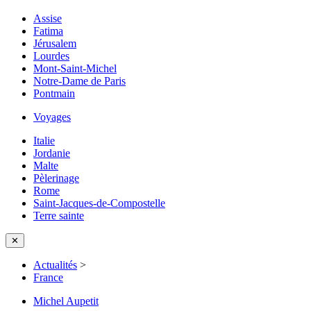
Assise
Fatima
Jérusalem
Lourdes
Mont-Saint-Michel
Notre-Dame de Paris
Pontmain
Voyages
Italie
Jordanie
Malte
Pèlerinage
Rome
Saint-Jacques-de-Compostelle
Terre sainte
✕
Actualités
>
France
Michel Aupetit