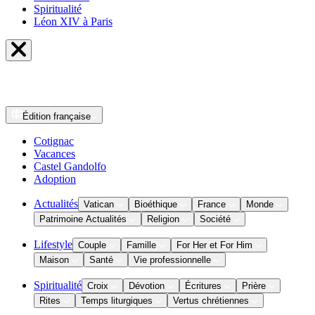
Spiritualité
Léon XIV à Paris
Édition
française
Cotignac
Vacances
Castel Gandolfo
Adoption
Actualités
Vatican
Bioéthique
France
Monde
Patrimoine Actualités
Religion
Société
Lifestyle
Couple
Famille
For Her et For Him
Maison
Santé
Vie professionnelle
Spiritualité
Croix
Dévotion
Écritures
Prière
Rites
Temps liturgiques
Vertus chrétiennes