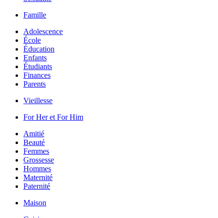
Famille
Adolescence
École
Éducation
Enfants
Étudiants
Finances
Parents
Vieillesse
For Her et For Him
Amitié
Beauté
Femmes
Grossesse
Hommes
Maternité
Paternité
Maison