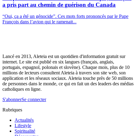
a pris part au chemin de guérison du Canada
“Oui, ça a été un génocide”. Ces mots forts prononcés par le Pape
François dans l’avion qui le ramenait...
Lancé en 2013, Aleteia est un quotidien d'information gratuit sur
internet. Le site est publié en six langues (français, anglais,
portugais, espagnol, polonais et slovène). Chaque mois, plus de 10
millions de lecteurs consultent Aleteia à travers son site web, son
application et les réseaux sociaux. Aleteia touche près de 50 millions
de personnes dans le monde, ce qui en fait un des leaders des médias
catholiques en ligne.
S'abonner
Se connecter
Rubriques
Actualités
Lifestyle
Spiritualité