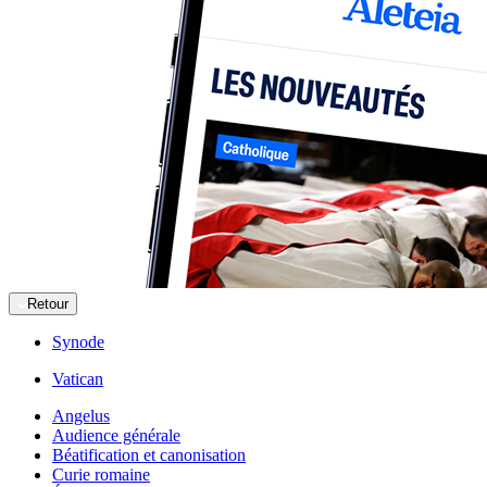
Retour
Synode
Vatican
Angelus
Audience générale
Béatification et canonisation
Curie romaine