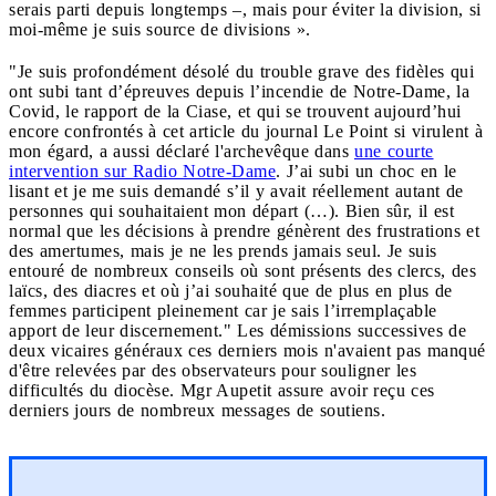
serais parti depuis longtemps –, mais pour éviter la division, si
moi-même je suis source de divisions ».
"Je suis profondément désolé du trouble grave des fidèles qui
ont subi tant d’épreuves depuis l’incendie de Notre-Dame, la
Covid, le rapport de la Ciase, et qui se trouvent aujourd’hui
encore confrontés à cet article du journal Le Point si virulent à
mon égard, a aussi déclaré l'archevêque dans
une courte
intervention sur Radio Notre-Dame
. J’ai subi un choc en le
lisant et je me suis demandé s’il y avait réellement autant de
personnes qui souhaitaient mon départ (…). Bien sûr, il est
normal que les décisions à prendre génèrent des frustrations et
des amertumes, mais je ne les prends jamais seul. Je suis
entouré de nombreux conseils où sont présents des clercs, des
laïcs, des diacres et où j’ai souhaité que de plus en plus de
femmes participent pleinement car je sais l’irremplaçable
apport de leur discernement." Les démissions successives de
deux vicaires généraux ces derniers mois n'avaient pas manqué
d'être relevées par des observateurs pour souligner les
difficultés du diocèse. Mgr Aupetit assure avoir reçu ces
derniers jours de nombreux messages de soutiens.