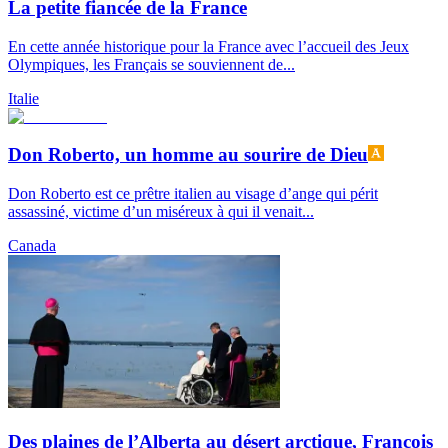
La petite fiancée de la France
En cette année historique pour la France avec l’accueil des Jeux
Olympiques, les Français se souviennent de...
Italie
Don Roberto, un homme au sourire de Dieu
Don Roberto est ce prêtre italien au visage d’ange qui périt
assassiné, victime d’un miséreux à qui il venait...
Canada
Des plaines de l’Alberta au désert arctique, François