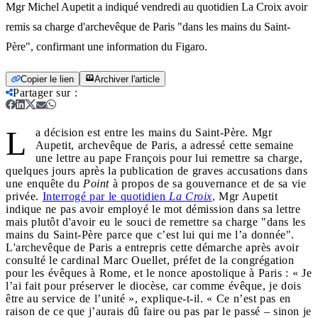
Mgr Michel Aupetit a indiqué vendredi au quotidien La Croix avoir
remis sa charge d'archevêque de Paris "dans les mains du Saint-
Père", confirmant une information du Figaro.
Copier le lien
Archiver l'article
Partager sur
:
L
a décision est entre les mains du Saint-Père. Mgr
Aupetit, archevêque de Paris, a adressé cette semaine
une lettre au pape François pour lui remettre sa charge,
quelques jours après la publication de graves accusations dans
une enquête du
Point
à propos de sa gouvernance et de sa vie
privée.
Interrogé par le quotidien
La Croix
,
Mgr Aupetit
indique ne pas avoir employé le mot démission dans sa lettre
mais plutôt d'avoir eu le souci de remettre sa charge "dans les
mains du Saint-Père parce que c’est lui qui me l’a donnée".
L'archevêque de Paris a entrepris cette démarche après avoir
consulté le cardinal Marc Ouellet, préfet de la congrégation
pour les évêques à Rome, et le nonce apostolique à Paris : « Je
l’ai fait pour préserver le diocèse, car comme évêque, je dois
être au service de l’unité », explique-t-il. « Ce n’est pas en
raison de ce que j’aurais dû faire ou pas par le passé – sinon je