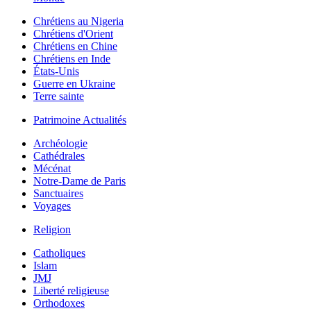
Chrétiens au Nigeria
Chrétiens d'Orient
Chrétiens en Chine
Chrétiens en Inde
États-Unis
Guerre en Ukraine
Terre sainte
Patrimoine Actualités
Archéologie
Cathédrales
Mécénat
Notre-Dame de Paris
Sanctuaires
Voyages
Religion
Catholiques
Islam
JMJ
Liberté religieuse
Orthodoxes