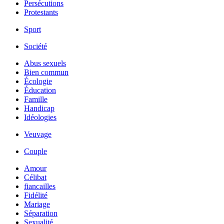
Persécutions
Protestants
Sport
Société
Abus sexuels
Bien commun
Écologie
Éducation
Famille
Handicap
Idéologies
Veuvage
Couple
Amour
Célibat
fiancailles
Fidélité
Mariage
Séparation
Sexualité