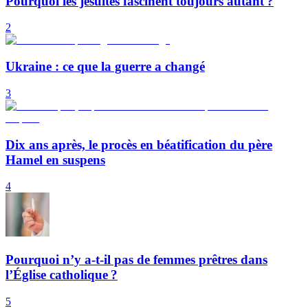
Pourquoi les jésuites fascinent toujours autant ?
2
Ukraine : ce que la guerre a changé
3
Dix ans après, le procès en béatification du père
Hamel en suspens
4
Pourquoi n’y a-t-il pas de femmes prêtres dans
l’Église catholique ?
5