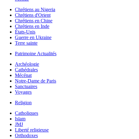
Chrétiens au Nigeria
Chrétiens d'Orient
Chrétiens en Chine
Chrétiens en Inde
États-Unis
Guerre en Ukraine
Terre sainte
Patrimoine Actualités
Archéologie
Cathédrales
Mécénat
Notre-Dame de Paris
Sanctuaires
Voyages
Religion
Catholiques
Islam
JMJ
Liberté religieuse
Orthodoxes