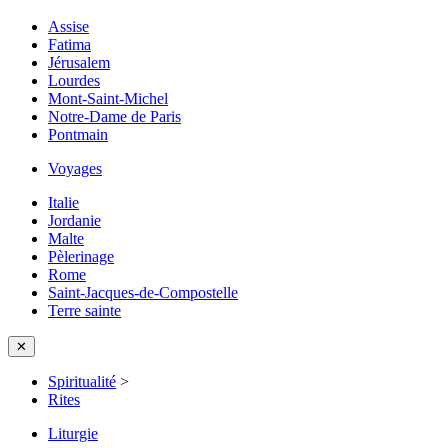
Assise
Fatima
Jérusalem
Lourdes
Mont-Saint-Michel
Notre-Dame de Paris
Pontmain
Voyages
Italie
Jordanie
Malte
Pèlerinage
Rome
Saint-Jacques-de-Compostelle
Terre sainte
✕
Spiritualité
>
Rites
Liturgie