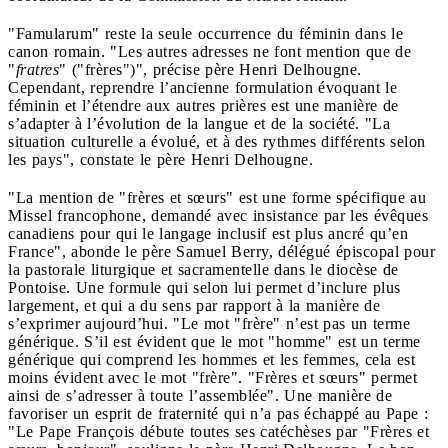
"Famularum" reste la seule occurrence du féminin dans le
canon romain. "Les autres adresses ne font mention que de
"
fratres
" ("frères")", précise père Henri Delhougne.
Cependant, reprendre l’ancienne formulation évoquant le
féminin et l’étendre aux autres prières est une manière de
s’adapter à l’évolution de la langue et de la société. "La
situation culturelle a évolué, et à des rythmes différents selon
les pays", constate le père Henri Delhougne.
"La mention de "frères et sœurs" est une forme spécifique au
Missel francophone, demandé avec insistance par les évêques
canadiens pour qui le langage inclusif est plus ancré qu’en
France", abonde le père Samuel Berry, délégué épiscopal pour
la pastorale liturgique et sacramentelle dans le diocèse de
Pontoise. Une formule qui selon lui permet d’inclure plus
largement, et qui a du sens par rapport à la manière de
s’exprimer aujourd’hui. "Le mot "frère" n’est pas un terme
générique. S’il est évident que le mot "homme" est un terme
générique qui comprend les hommes et les femmes, cela est
moins évident avec le mot "frère". "Frères et sœurs" permet
ainsi de s’adresser à toute l’assemblée". Une manière de
favoriser un esprit de fraternité qui n’a pas échappé au Pape :
"Le Pape François débute toutes ses catéchèses par "Frères et