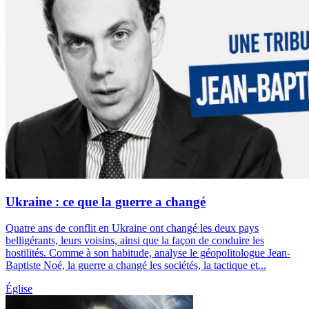
Ukraine : ce que la guerre a changé
Quatre ans de conflit en Ukraine ont changé les deux pays
belligérants, leurs voisins, ainsi que la façon de conduire les
hostilités. Comme à son habitude, analyse le géopolitologue Jean-
Baptiste Noé, la guerre a changé les sociétés, la tactique et...
Église