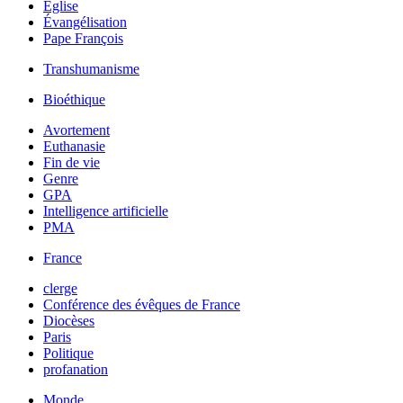
Église
Évangélisation
Pape François
Transhumanisme
Bioéthique
Avortement
Euthanasie
Fin de vie
Genre
GPA
Intelligence artificielle
PMA
France
clerge
Conférence des évêques de France
Diocèses
Paris
Politique
profanation
Monde