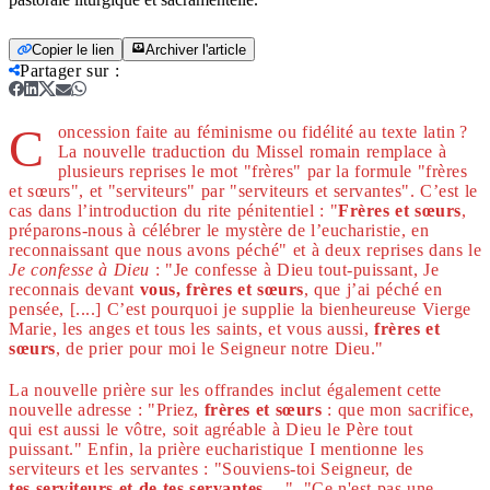
Copier le lien
Archiver l'article
Partager sur
:
C
oncession faite au féminisme ou fidélité au texte latin ?
La nouvelle traduction du Missel romain remplace à
plusieurs reprises le mot "frères" par la formule "frères
et sœurs", et "serviteurs" par "serviteurs et servantes". C’est le
cas dans l’introduction du rite pénitentiel : "
Frères et sœurs
,
préparons-nous à célébrer le mystère de l’eucharistie, en
reconnaissant que nous avons péché" et à deux reprises dans le
Je confesse à Dieu
: "Je confesse à Dieu tout-puissant, Je
reconnais devant
vous, frères et sœurs
, que j’ai péché en
pensée, [....] C’est pourquoi je supplie la bienheureuse Vierge
Marie, les anges et tous les saints, et vous aussi,
frères et
sœurs
, de prier pour moi le Seigneur notre Dieu."
La nouvelle prière sur les offrandes inclut également cette
nouvelle adresse : "Priez,
frères et sœurs
: que mon sacrifice,
qui est aussi le vôtre, soit agréable à Dieu le Père tout
puissant." Enfin, la prière eucharistique I mentionne les
serviteurs et les servantes : "Souviens-toi Seigneur, de
tes serviteurs et de tes servantes
… ". "Ce n'est pas une