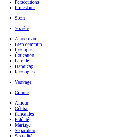
Persécutions
Protestants
Sport
Société
Abus sexuels
Bien commun
Écologie
Éducation
Famille
Handicap
Idéologies
Veuvage
Couple
Amour
Célibat
fiancailles
Fidélité
Mariage
Séparation
Sexualité