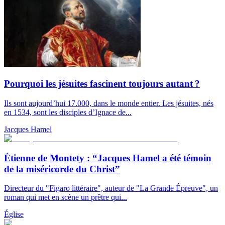
Pourquoi les jésuites fascinent toujours autant ?
Ils sont aujourd’hui 17.000, dans le monde entier. Les jésuites, nés
en 1534, sont les disciples d’Ignace de...
Jacques Hamel
Étienne de Montety : “Jacques Hamel a été témoin
de la miséricorde du Christ”
Directeur du "Figaro littéraire", auteur de "La Grande Épreuve", un
roman qui met en scène un prêtre qui...
Église