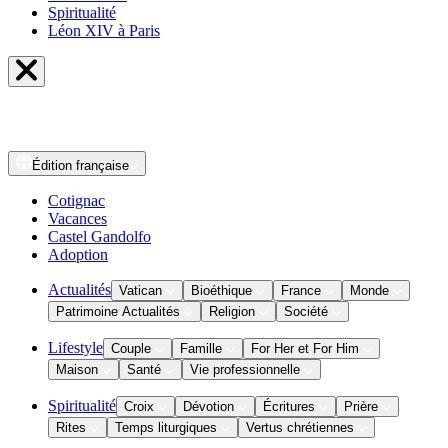
Spiritualité
Léon XIV à Paris
Édition
française
Cotignac
Vacances
Castel Gandolfo
Adoption
Actualités
Vatican
Bioéthique
France
Monde
Patrimoine Actualités
Religion
Société
Lifestyle
Couple
Famille
For Her et For Him
Maison
Santé
Vie professionnelle
Spiritualité
Croix
Dévotion
Écritures
Prière
Rites
Temps liturgiques
Vertus chrétiennes