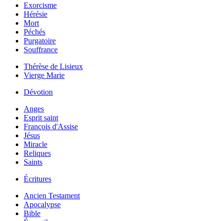
Exorcisme
Hérésie
Mort
Péchés
Purgatoire
Souffrance
Thérèse de Lisieux
Vierge Marie
Dévotion
Anges
Esprit saint
François d'Assise
Jésus
Miracle
Reliques
Saints
Écritures
Ancien Testament
Apocalypse
Bible