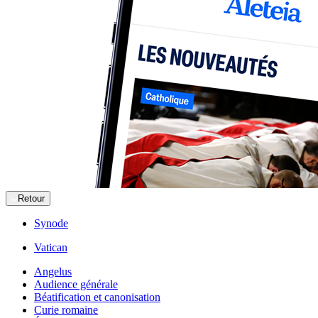
Retour
Synode
Vatican
Angelus
Audience générale
Béatification et canonisation
Curie romaine