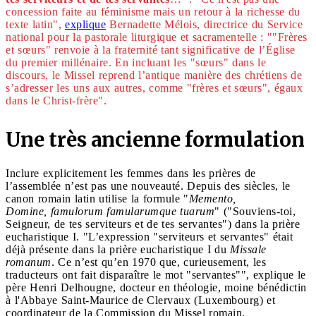
concession faite au féminisme mais un retour à la richesse du
texte latin",
explique
Bernadette Mélois, directrice du Service
national pour la pastorale liturgique et sacramentelle : ""Frères
et sœurs" renvoie à la fraternité tant significative de l’Église
du premier millénaire. En incluant les "sœurs" dans le
discours, le Missel reprend l’antique manière des chrétiens de
s’adresser les uns aux autres, comme "frères et sœurs", égaux
dans le Christ-frère".
Une très ancienne formulation
Inclure explicitement les femmes dans les prières de
l’assemblée n’est pas une nouveauté. Depuis des siècles, le
canon romain latin utilise la formule "
Memento,
Domine, famulorum famularumque tuarum
" ("Souviens-toi,
Seigneur, de tes serviteurs et de tes servantes") dans la prière
eucharistique I. "L’expression "serviteurs et servantes" était
déjà présente dans la prière eucharistique I du
Missale
romanum
. Ce n’est qu’en 1970 que, curieusement, les
traducteurs ont fait disparaître le mot "servantes"", explique le
père Henri Delhougne, docteur en théologie, moine bénédictin
à l'Abbaye Saint-Maurice de Clervaux (Luxembourg) et
coordinateur de la Commission du Missel romain.