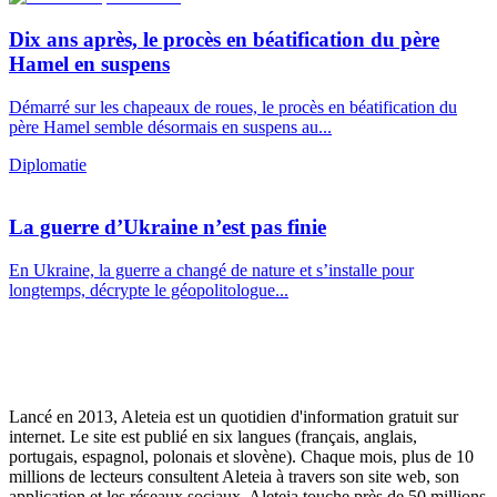
Dix ans après, le procès en béatification du père
Hamel en suspens
Démarré sur les chapeaux de roues, le procès en béatification du
père Hamel semble désormais en suspens au...
Diplomatie
La guerre d’Ukraine n’est pas finie
En Ukraine, la guerre a changé de nature et s’installe pour
longtemps, décrypte le géopolitologue...
Lancé en 2013, Aleteia est un quotidien d'information gratuit sur
internet. Le site est publié en six langues (français, anglais,
portugais, espagnol, polonais et slovène). Chaque mois, plus de 10
millions de lecteurs consultent Aleteia à travers son site web, son
application et les réseaux sociaux. Aleteia touche près de 50 millions