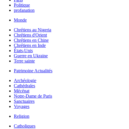
Politique
profanation
Monde
Chrétiens au Nigeria
Chrétiens d'Orient
Chrétiens en Chine
Chrétiens en Inde
États-Unis
Guerre en Ukraine
Terre sainte
Patrimoine Actualités
Archéologie
Cathédrales
Mécénat
Notre-Dame de Paris
Sanctuaires
Voyages
Religion
Catholiques