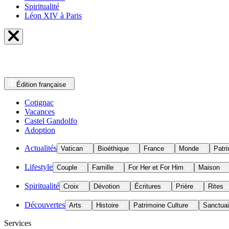
Spiritualité
Léon XIV à Paris
Édition
française
Cotignac
Vacances
Castel Gandolfo
Adoption
Actualités
Vatican
Bioéthique
France
Monde
Patri
Lifestyle
Couple
Famille
For Her et For Him
Maison
Spiritualité
Croix
Dévotion
Écritures
Prière
Rites
Découvertes
Arts
Histoire
Patrimoine Culture
Sanctuai
Services