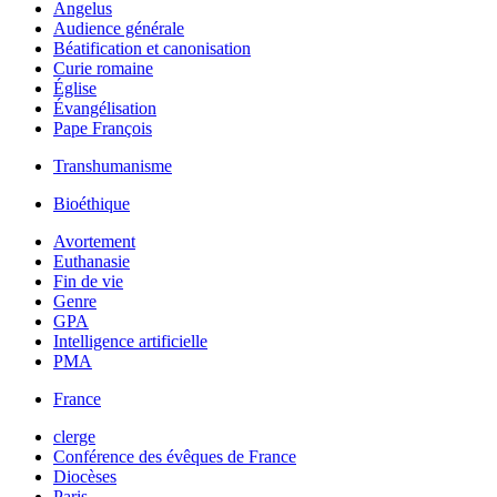
Angelus
Audience générale
Béatification et canonisation
Curie romaine
Église
Évangélisation
Pape François
Transhumanisme
Bioéthique
Avortement
Euthanasie
Fin de vie
Genre
GPA
Intelligence artificielle
PMA
France
clerge
Conférence des évêques de France
Diocèses
Paris