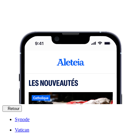
Retour
Synode
Vatican