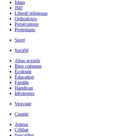
Islam
JMJ
Liberté religieuse
Orthodoxes
Persécutions
Protestants
Sport
Société
Abus sexuels
Bien commun
Écologie
Éducation
Famille
Handicap
Idéologies
Veuvage
Couple
Amour
Célibat
fiancailles