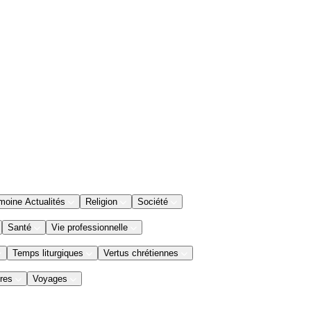
moine Actualités
Religion
Société
Santé
Vie professionnelle
Temps liturgiques
Vertus chrétiennes
res
Voyages