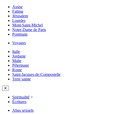
Assise
Fatima
Jérusalem
Lourdes
Mont-Saint-Michel
Notre-Dame de Paris
Pontmain
Voyages
Italie
Jordanie
Malte
Pèlerinage
Rome
Saint-Jacques-de-Compostelle
Terre sainte
✕
Spiritualité
>
Écritures
Abus sexuels