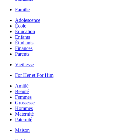
Famille
Adolescence
École
Éducation
Enfants
Étudiants
Finances
Parents
Vieillesse
For Her et For Him
Amitié
Beauté
Femmes
Grossesse
Hommes
Maternité
Paternité
Maison