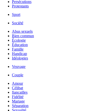
Persécutions
Protestants
Sport
Société
Abus sexuels
Bien commun
Écologie
Éducation
Famille
Handicap
Idéologies
Veuvage
Couple
Amour
Célibat
fiancailles
Fidélité
Mariage
Séparation
Sexualité