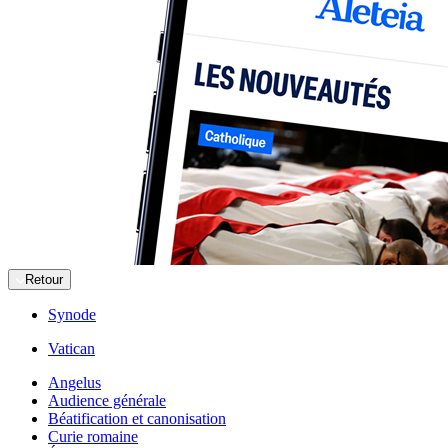
Retour
Synode
Vatican
Angelus
Audience générale
Béatification et canonisation
Curie romaine