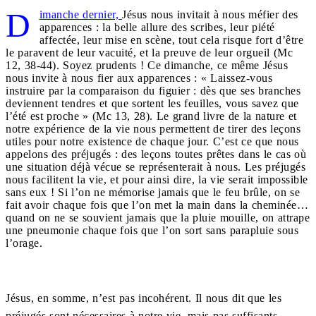
D
imanche dernier,
Jésus nous invitait à nous méfier des
apparences : la belle allure des scribes, leur piété
affectée, leur mise en scène, tout cela risque fort d’être
le paravent de leur vacuité, et la preuve de leur orgueil (Mc
12, 38-44). Soyez prudents ! Ce dimanche, ce même Jésus
nous invite à nous fier aux apparences : « Laissez-vous
instruire par la comparaison du figuier : dès que ses branches
deviennent tendres et que sortent les feuilles, vous savez que
l’été est proche » (Mc 13, 28). Le grand livre de la nature et
notre expérience de la vie nous permettent de tirer des leçons
utiles pour notre existence de chaque jour. C’est ce que nous
appelons des préjugés : des leçons toutes prêtes dans le cas où
une situation déjà vécue se représenterait à nous. Les préjugés
nous facilitent la vie, et pour ainsi dire, la vie serait impossible
sans eux ! Si l’on ne mémorise jamais que le feu brûle, on se
fait avoir chaque fois que l’on met la main dans la cheminée…
quand on ne se souvient jamais que la pluie mouille, on attrape
une pneumonie chaque fois que l’on sort sans parapluie sous
l’orage.
Jésus, en somme, n’est pas incohérent. Il nous dit que les
préjugés sont nécessaires à notre vie, mais pas suffisants.