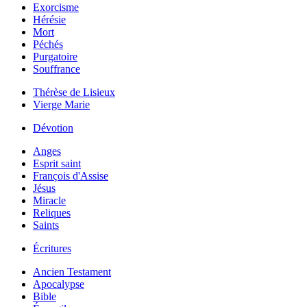
Exorcisme
Hérésie
Mort
Péchés
Purgatoire
Souffrance
Thérèse de Lisieux
Vierge Marie
Dévotion
Anges
Esprit saint
François d'Assise
Jésus
Miracle
Reliques
Saints
Écritures
Ancien Testament
Apocalypse
Bible