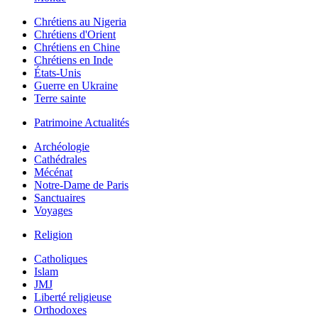
Chrétiens au Nigeria
Chrétiens d'Orient
Chrétiens en Chine
Chrétiens en Inde
États-Unis
Guerre en Ukraine
Terre sainte
Patrimoine Actualités
Archéologie
Cathédrales
Mécénat
Notre-Dame de Paris
Sanctuaires
Voyages
Religion
Catholiques
Islam
JMJ
Liberté religieuse
Orthodoxes