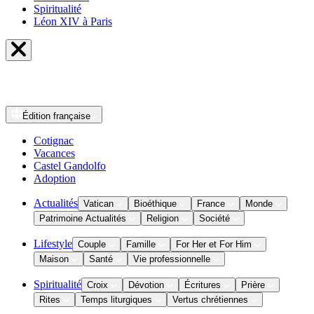
Spiritualité
Léon XIV à Paris
Édition
française
Cotignac
Vacances
Castel Gandolfo
Adoption
Actualités
Vatican
Bioéthique
France
Monde
Patrimoine Actualités
Religion
Société
Lifestyle
Couple
Famille
For Her et For Him
Maison
Santé
Vie professionnelle
Spiritualité
Croix
Dévotion
Écritures
Prière
Rites
Temps liturgiques
Vertus chrétiennes