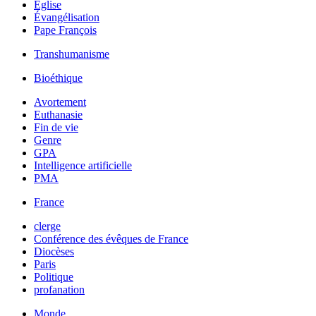
Église
Évangélisation
Pape François
Transhumanisme
Bioéthique
Avortement
Euthanasie
Fin de vie
Genre
GPA
Intelligence artificielle
PMA
France
clerge
Conférence des évêques de France
Diocèses
Paris
Politique
profanation
Monde