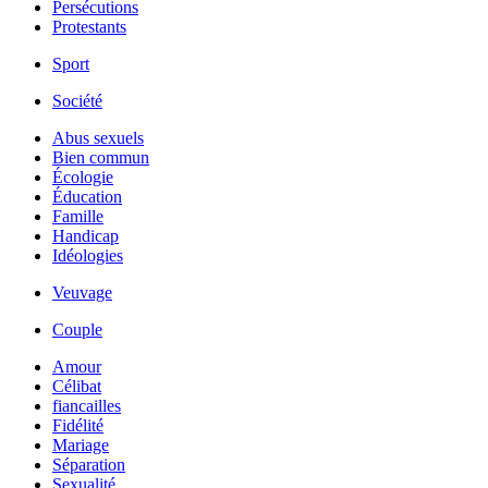
Persécutions
Protestants
Sport
Société
Abus sexuels
Bien commun
Écologie
Éducation
Famille
Handicap
Idéologies
Veuvage
Couple
Amour
Célibat
fiancailles
Fidélité
Mariage
Séparation
Sexualité