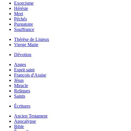
Exorcisme
Hérésie
Mort
Péchés
Purgatoire
Souffrance
Thérèse de Lisieux
Vierge Marie
Dévotion
Anges
Esprit saint
François d'Assise
Jésus
Miracle
Reliques
Saints
Écritures
Ancien Testament
Apocalypse
Bible