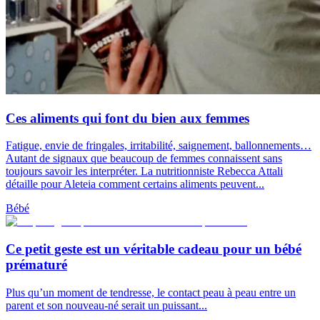
Ces aliments qui font du bien aux femmes
Fatigue, envie de fringales, irritabilité, saignement, ballonnements…
Autant de signaux que beaucoup de femmes connaissent sans
toujours savoir les interpréter. La nutritionniste Rebecca Attali
détaille pour Aleteia comment certains aliments peuvent...
Bébé
Ce petit geste est un véritable cadeau pour un bébé
prématuré
Plus qu’un moment de tendresse, le contact peau à peau entre un
parent et son nouveau-né serait un puissant...