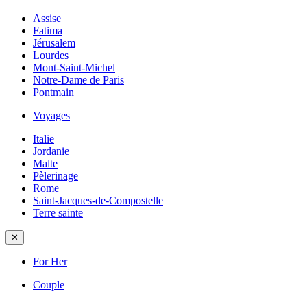
Assise
Fatima
Jérusalem
Lourdes
Mont-Saint-Michel
Notre-Dame de Paris
Pontmain
Voyages
Italie
Jordanie
Malte
Pèlerinage
Rome
Saint-Jacques-de-Compostelle
Terre sainte
✕
For Her
Couple