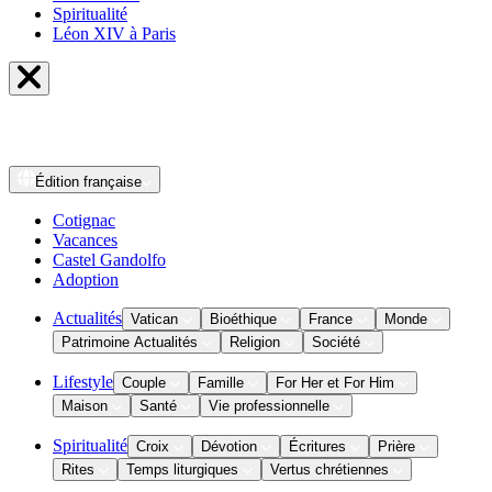
Spiritualité
Léon XIV à Paris
Édition
française
Cotignac
Vacances
Castel Gandolfo
Adoption
Actualités
Vatican
Bioéthique
France
Monde
Patrimoine Actualités
Religion
Société
Lifestyle
Couple
Famille
For Her et For Him
Maison
Santé
Vie professionnelle
Spiritualité
Croix
Dévotion
Écritures
Prière
Rites
Temps liturgiques
Vertus chrétiennes