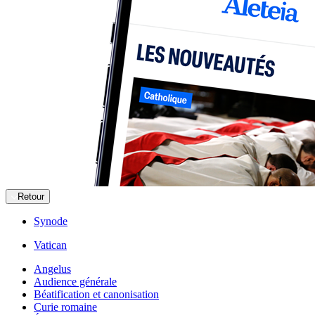
Retour
Synode
Vatican
Angelus
Audience générale
Béatification et canonisation
Curie romaine