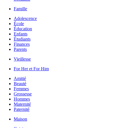
Famille
Adolescence
École
Éducation
Enfants
Étudiants
Finances
Parents
Vieillesse
For Her et For Him
Amitié
Beauté
Femmes
Grossesse
Hommes
Maternité
Paternité
Maison