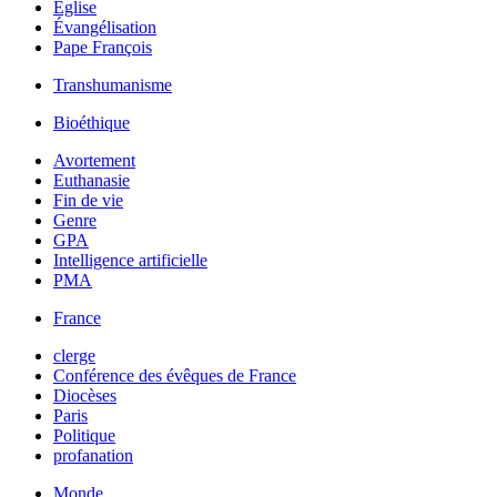
Église
Évangélisation
Pape François
Transhumanisme
Bioéthique
Avortement
Euthanasie
Fin de vie
Genre
GPA
Intelligence artificielle
PMA
France
clerge
Conférence des évêques de France
Diocèses
Paris
Politique
profanation
Monde