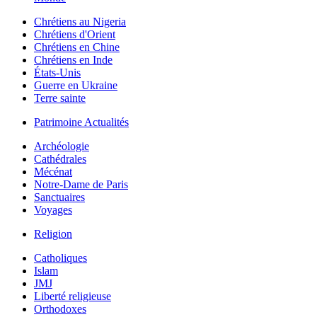
Chrétiens au Nigeria
Chrétiens d'Orient
Chrétiens en Chine
Chrétiens en Inde
États-Unis
Guerre en Ukraine
Terre sainte
Patrimoine Actualités
Archéologie
Cathédrales
Mécénat
Notre-Dame de Paris
Sanctuaires
Voyages
Religion
Catholiques
Islam
JMJ
Liberté religieuse
Orthodoxes