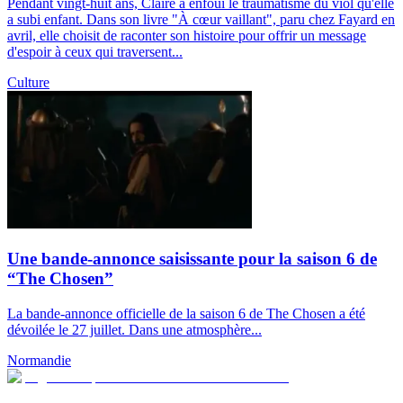
Pendant vingt-huit ans, Claire a enfoui le traumatisme du viol qu'elle
a subi enfant. Dans son livre "À cœur vaillant", paru chez Fayard en
avril, elle choisit de raconter son histoire pour offrir un message
d'espoir à ceux qui traversent...
Culture
Une bande-annonce saisissante pour la saison 6 de
“The Chosen”
La bande-annonce officielle de la saison 6 de The Chosen a été
dévoilée le 27 juillet. Dans une atmosphère...
Normandie