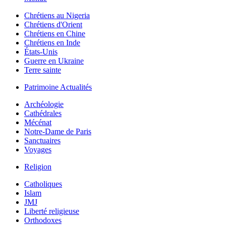
Chrétiens au Nigeria
Chrétiens d'Orient
Chrétiens en Chine
Chrétiens en Inde
États-Unis
Guerre en Ukraine
Terre sainte
Patrimoine Actualités
Archéologie
Cathédrales
Mécénat
Notre-Dame de Paris
Sanctuaires
Voyages
Religion
Catholiques
Islam
JMJ
Liberté religieuse
Orthodoxes