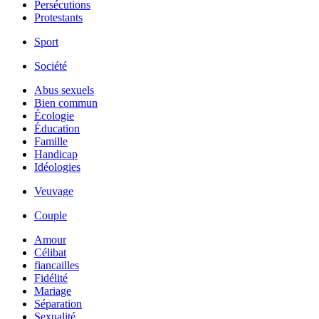
Persécutions
Protestants
Sport
Société
Abus sexuels
Bien commun
Écologie
Éducation
Famille
Handicap
Idéologies
Veuvage
Couple
Amour
Célibat
fiancailles
Fidélité
Mariage
Séparation
Sexualité