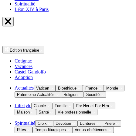
Spiritualité
Léon XIV à Paris
Édition
française
Cotignac
Vacances
Castel Gandolfo
Adoption
Actualités
Vatican
Bioéthique
France
Monde
Patrimoine Actualités
Religion
Société
Lifestyle
Couple
Famille
For Her et For Him
Maison
Santé
Vie professionnelle
Spiritualité
Croix
Dévotion
Écritures
Prière
Rites
Temps liturgiques
Vertus chrétiennes