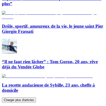
plus”
Drôle, sportif, amoureux de la vie, le jeune saint Pier
Giorgio Frassati
“Il ne faut rien lâcher” : Tom Goron, 20 ans, rêve
déjà du Vendée Globe
La recette audacieuse de Sybille, 23 ans, cheffe à
domicile
Charger plus d'articles