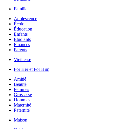
Famille
Adolescence
École
Éducation
Enfants
Étudiants
Finances
Parents
Vieillesse
For Her et For Him
Amitié
Beauté
Femmes
Grossesse
Hommes
Maternité
Paternité
Maison