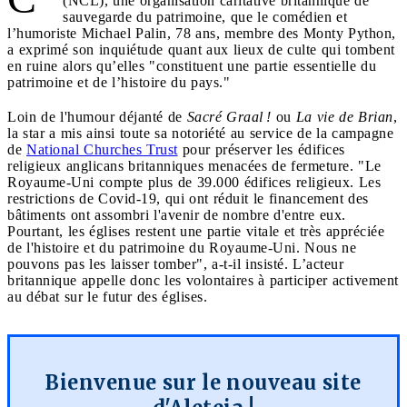
(NCL), une organisation caritative britannique de
sauvegarde du patrimoine, que le comédien et
l’humoriste Michael Palin, 78 ans, membre des Monty Python,
a exprimé son inquiétude quant aux lieux de culte qui tombent
en ruine alors qu’elles "constituent une partie essentielle du
patrimoine et de l’histoire du pays."
Loin de l'humour déjanté de
Sacré Graal !
ou
La vie de Brian
,
la star a mis ainsi toute sa notoriété au service de la campagne
de
National Churches Trust
pour préserver les édifices
religieux anglicans britanniques menacées de fermeture. "Le
Royaume-Uni compte plus de 39.000 édifices religieux. Les
restrictions de Covid-19, qui ont réduit le financement des
bâtiments ont assombri l'avenir de nombre d'entre eux.
Pourtant, les églises restent une partie vitale et très appréciée
de l'histoire et du patrimoine du Royaume-Uni. Nous ne
pouvons pas les laisser tomber", a-t-il insisté. L’acteur
britannique appelle donc les volontaires à participer activement
au débat sur le futur des églises.
Bienvenue sur le nouveau site