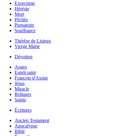
Exorcisme
Hérésie
Mort
Péchés
Purgatoire
Souffrance
Thérèse de Lisieux
Vierge Marie
Dévotion
Anges
Esprit saint
François d'Assise
Jésus
Miracle
Reliques
Saints
Écritures
Ancien Testament
Apocalypse
Bible