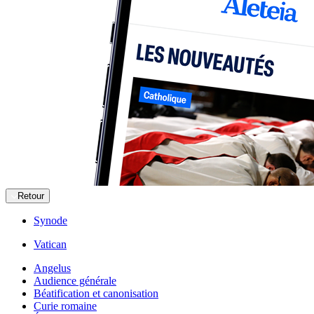
Retour
Synode
Vatican
Angelus
Audience générale
Béatification et canonisation
Curie romaine