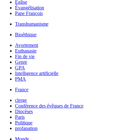
Église
Évangélisation
Pape François
Transhumanisme
Bioéthique
Avortement
Euthanasie
Fin de vie
Genre
GPA
Intelligence artificielle
PMA
France
clerge
Conférence des évêques de France
Diocèses
Paris
Politique
profanation
Monde