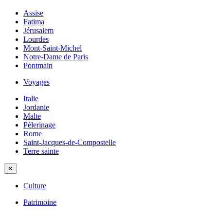
Assise
Fatima
Jérusalem
Lourdes
Mont-Saint-Michel
Notre-Dame de Paris
Pontmain
Voyages
Italie
Jordanie
Malte
Pèlerinage
Rome
Saint-Jacques-de-Compostelle
Terre sainte
✕
Culture
Patrimoine