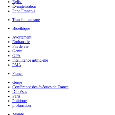
Église
Évangélisation
Pape François
Transhumanisme
Bioéthique
Avortement
Euthanasie
Fin de vie
Genre
GPA
Intelligence artificielle
PMA
France
clerge
Conférence des évêques de France
Diocèses
Paris
Politique
profanation
Monde