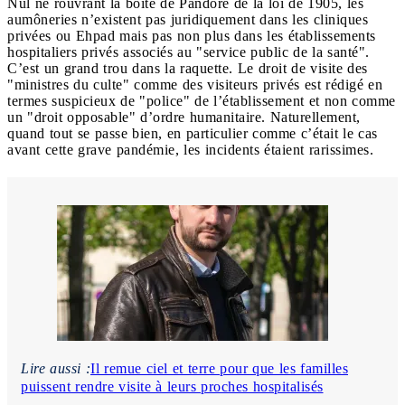
Nul ne rouvrant la boîte de Pandore de la loi de 1905, les
aumôneries n’existent pas juridiquement dans les cliniques
privées ou Ehpad mais pas non plus dans les établissements
hospitaliers privés associés au "service public de la santé".
C’est un grand trou dans la raquette. Le droit de visite des
"ministres du culte" comme des visiteurs privés est rédigé en
termes suspicieux de "police" de l’établissement et non comme
un "droit opposable" d’ordre humanitaire. Naturellement,
quand tout se passe bien, en particulier comme c’était le cas
avant cette grave pandémie, les incidents étaient rarissimes.
Lire aussi :
Il remue ciel et terre pour que les familles
puissent rendre visite à leurs proches hospitalisés