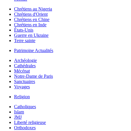
Chrétiens au Nigeria
Chrétiens d'Orient
Chrétiens en Chine
Chrétiens en Inde
États-Unis
Guerre en Ukraine
Terre sainte
Patrimoine Actualités
Archéologie
Cathédrales
Mécénat
Notre-Dame de Paris
Sanctuaires
Voyages
Religion
Catholiques
Islam
JMJ
Liberté religieuse
Orthodoxes