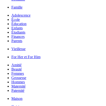
Famille
Adolescence
École
Éducation
Enfants
Étudiants
Finances
Parents
Vieillesse
For Her et For Him
Amitié
Beauté
Femmes
Grossesse
Hommes
Maternité
Paternité
Maison