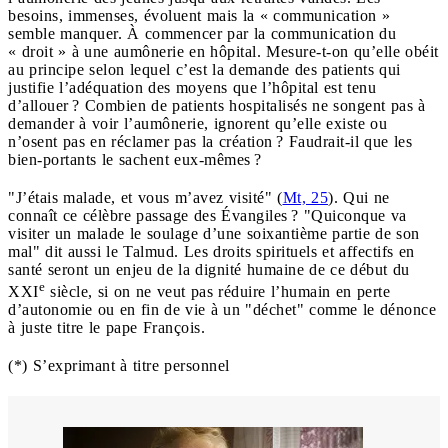
besoins, immenses, évoluent mais la « communication »
semble manquer. À commencer par la communication du
« droit » à une aumônerie en hôpital. Mesure-t-on qu’elle obéit
au principe selon lequel c’est la demande des patients qui
justifie l’adéquation des moyens que l’hôpital est tenu
d’allouer ? Combien de patients hospitalisés ne songent pas à
demander à voir l’aumônerie, ignorent qu’elle existe ou
n’osent pas en réclamer pas la création ? Faudrait-il que les
bien-portants le sachent eux-mêmes ?
"J’étais malade, et vous m’avez visité" (
Mt, 25
). Qui ne
connaît ce célèbre passage des Évangiles ? "Quiconque va
visiter un malade le soulage d’une soixantième partie de son
mal" dit aussi le Talmud. Les droits spirituels et affectifs en
santé seront un enjeu de la dignité humaine de ce début du
e
XXI
siècle, si on ne veut pas réduire l’humain en perte
d’autonomie ou en fin de vie à un "déchet" comme le dénonce
à juste titre le pape François.
(*) S’exprimant à titre personnel