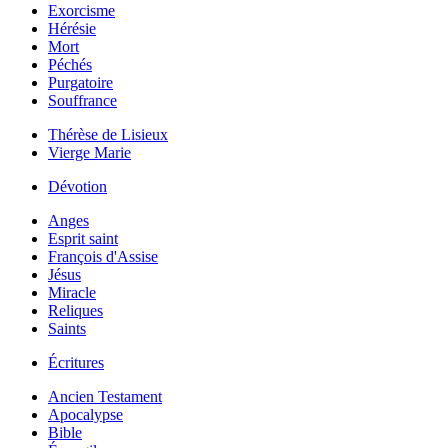
Exorcisme
Hérésie
Mort
Péchés
Purgatoire
Souffrance
Thérèse de Lisieux
Vierge Marie
Dévotion
Anges
Esprit saint
François d'Assise
Jésus
Miracle
Reliques
Saints
Écritures
Ancien Testament
Apocalypse
Bible