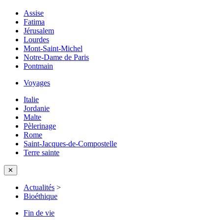
Assise
Fatima
Jérusalem
Lourdes
Mont-Saint-Michel
Notre-Dame de Paris
Pontmain
Voyages
Italie
Jordanie
Malte
Pèlerinage
Rome
Saint-Jacques-de-Compostelle
Terre sainte
✕
Actualités
>
Bioéthique
Fin de vie