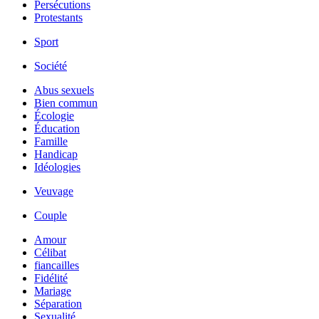
Persécutions
Protestants
Sport
Société
Abus sexuels
Bien commun
Écologie
Éducation
Famille
Handicap
Idéologies
Veuvage
Couple
Amour
Célibat
fiancailles
Fidélité
Mariage
Séparation
Sexualité