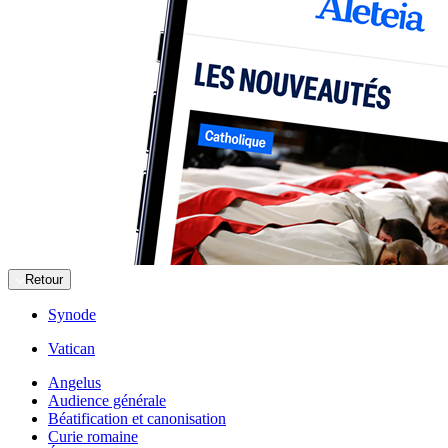
Retour
Synode
Vatican
Angelus
Audience générale
Béatification et canonisation
Curie romaine