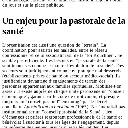
du jour et sur la place publique.
Un enjeu pour la pastorale de la
santé
L’organisation est aussi une question de "terrain". La
coordination pour assister les malades, entre le réseau
confessionnel et celui associatif issu de la "loi Kouchner", ne
semble pas efficiente. Les besoins en "pastorale de la santé"
sont immenses comme le montre l’évolution de la société. Des
secteurs sont juridiquement comme en pratique mal desservis
(établissements privés de santé ou secteur médico-social). Ils
justifieraient davantage d’engagements de terrain des
personnes appartenant aux familles spirituelles. Mobilise-t-on
assez ? Il existe auprès de chaque unité paroissiale un "conseil
économique", garanti par le code de droit canon, et presque
toujours un "conseil pastoral" encouragé par le décret
conciliaire
Apostolicam actuositatem
(1965). Ne faudrait-il pas
institutionnaliser un "conseil paroissial de la Santé", lieu
d’échanges et prières regroupant professionnels de la santé et
bénévolat à susciter à tous les âges de l’engagement, depuis
l’aumônerie des jeunes jusqu’aux retraités valides. Les