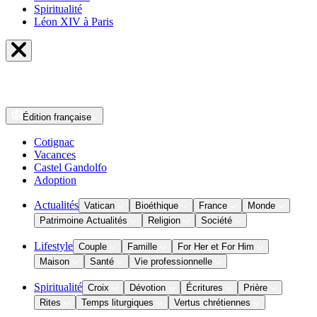
Spiritualité
Léon XIV à Paris
Édition
française
Cotignac
Vacances
Castel Gandolfo
Adoption
Actualités
Vatican
Bioéthique
France
Monde
Patrimoine Actualités
Religion
Société
Lifestyle
Couple
Famille
For Her et For Him
Maison
Santé
Vie professionnelle
Spiritualité
Croix
Dévotion
Écritures
Prière
Rites
Temps liturgiques
Vertus chrétiennes