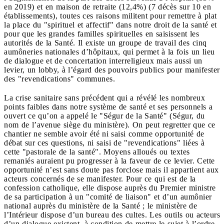
en 2019) et en maison de retraite (12,4%) (7 décès sur 10 en
établissements), toutes ces raisons militent pour remettre à plat
la place du "spirituel et affectif" dans notre droit de la santé et
pour que les grandes familles spirituelles en saisissent les
autorités de la Santé. Il existe un groupe de travail des cinq
aumôneries nationales d’hôpitaux, qui permet à la fois un lieu
de dialogue et de concertation interreligieux mais aussi un
levier, un lobby, à l’égard des pouvoirs publics pour manifester
des "revendications" communes.
La crise sanitaire sans précédent qui a révélé les nombreux
points faibles dans notre système de santé et ses personnels a
ouvert ce qu’on a appelé le "Ségur de la Santé" (Ségur, du
nom de l’avenue siège du ministère). On peut regretter que ce
chantier ne semble avoir été ni saisi comme opportunité de
débat sur ces questions, ni saisi de "revendications" liées à
cette "pastorale de la santé". Moyens alloués ou textes
remaniés auraient pu progresser à la faveur de ce levier. Cette
opportunité n’est sans doute pas forclose mais il appartient aux
acteurs concernés de se manifester. Pour ce qui est de la
confession catholique, elle dispose auprès du Premier ministre
de sa participation à un "comité de liaison" et d’un aumônier
national auprès du ministère de la Santé ; le ministère de
l’Intérieur dispose d’un bureau des cultes. Les outils ou acteurs
d’un dialogue existent, à condition de mettre le sujet à l’ordre