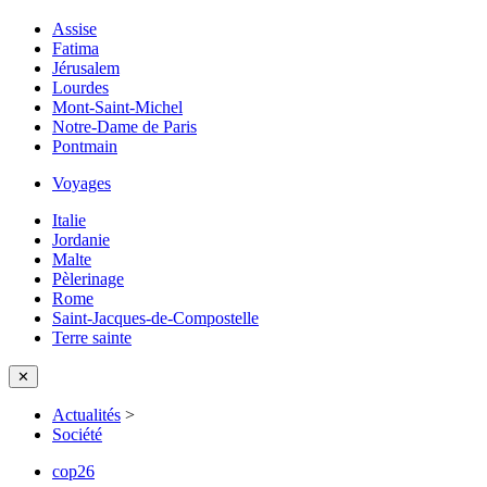
Assise
Fatima
Jérusalem
Lourdes
Mont-Saint-Michel
Notre-Dame de Paris
Pontmain
Voyages
Italie
Jordanie
Malte
Pèlerinage
Rome
Saint-Jacques-de-Compostelle
Terre sainte
✕
Actualités
>
Société
cop26