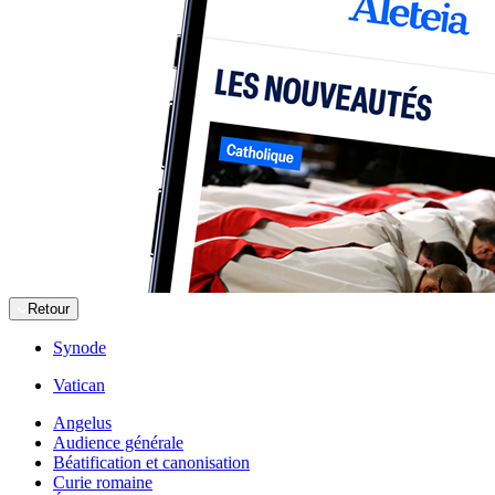
Retour
Synode
Vatican
Angelus
Audience générale
Béatification et canonisation
Curie romaine