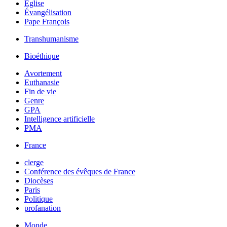
Église
Évangélisation
Pape François
Transhumanisme
Bioéthique
Avortement
Euthanasie
Fin de vie
Genre
GPA
Intelligence artificielle
PMA
France
clerge
Conférence des évêques de France
Diocèses
Paris
Politique
profanation
Monde