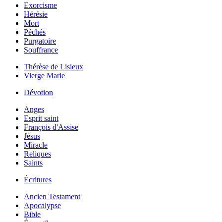
Exorcisme
Hérésie
Mort
Péchés
Purgatoire
Souffrance
Thérèse de Lisieux
Vierge Marie
Dévotion
Anges
Esprit saint
François d'Assise
Jésus
Miracle
Reliques
Saints
Écritures
Ancien Testament
Apocalypse
Bible