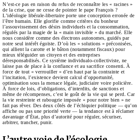
N’est-ce pas en raison du refus de reconnaître les « racines »
de la crise, que ne cesse de pointer le pape François ?
L’idéologie libérale-libertaire porte une conception erronée de
l’être humain. Elle glorifie comme critères du bonheur
l’assouvissement des désirs individuels et la consommation,
régulés par la magie de la « main invisible » du marché. Elle
nous considère comme des électrons autonomes, guidés par
notre seul intérêt égoïste. D’où les « solutions » préconisées,
qui allient la carotte et le bâton (notamment fiscaux) pour
mieux téléguider un citoyen et des entreprises
déresponsabilisés. Ce système individualo-collectiviste, ne
laisse pas de place à la confiance et au sacrifice consenti. À
force de tout « verrouiller » d’en haut par la contrainte et
l’incitation, l’existence devient calcul d’opportunité,
optimisation sous la menace légale, judiciaire voire policière.
À force de lois, d’obligations, d’interdits, de sanctions et
même de récompenses, c’est le goût de la vie qui se perd. Car
la vie restreinte et rabougrie imposée « pour notre bien » ne
fait pas rêver. Des deux côtés de l’échiquier politique — qu’on
affiche ou pas une priorité verte — la tendance est à réclamer
davantage d’État, plus d’autorité pour réguler, sécuriser,
arbitrer, trancher, punir.
L’autre voie de l’écologie