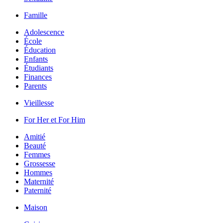
Famille
Adolescence
École
Éducation
Enfants
Étudiants
Finances
Parents
Vieillesse
For Her et For Him
Amitié
Beauté
Femmes
Grossesse
Hommes
Maternité
Paternité
Maison