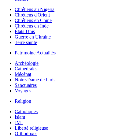
Chrétiens au Nigeria
Chrétiens d'Orient
Chrétiens en Chine
Chrétiens en Inde
États-Unis
Guerre en Ukraine
Terre sainte
Patrimoine Actualités
Archéologie
Cathédrales
Mécénat
Notre-Dame de Paris
Sanctuaires
Voyages
Religion
Catholiques
Islam
JMJ
Liberté religieuse
Orthodoxes