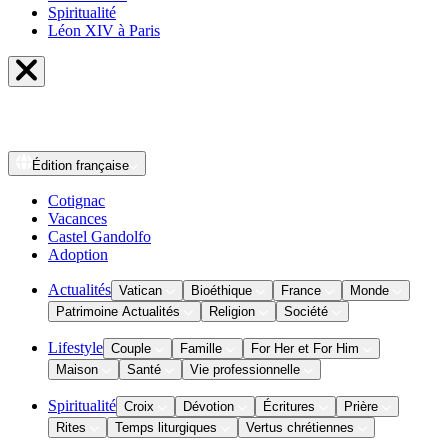
Spiritualité
Léon XIV à Paris
Édition
française
Cotignac
Vacances
Castel Gandolfo
Adoption
Actualités
Vatican
Bioéthique
France
Monde
Patrimoine Actualités
Religion
Société
Lifestyle
Couple
Famille
For Her et For Him
Maison
Santé
Vie professionnelle
Spiritualité
Croix
Dévotion
Écritures
Prière
Rites
Temps liturgiques
Vertus chrétiennes