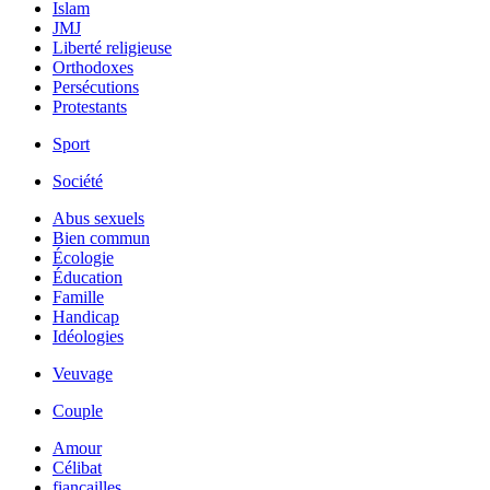
Islam
JMJ
Liberté religieuse
Orthodoxes
Persécutions
Protestants
Sport
Société
Abus sexuels
Bien commun
Écologie
Éducation
Famille
Handicap
Idéologies
Veuvage
Couple
Amour
Célibat
fiancailles