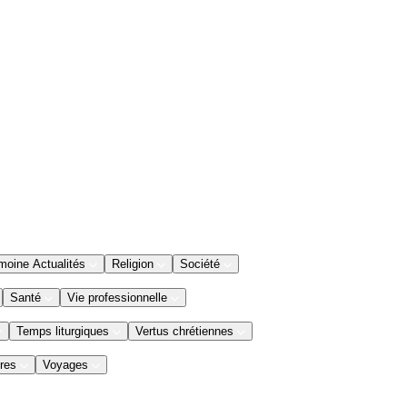
moine Actualités
Religion
Société
Santé
Vie professionnelle
Temps liturgiques
Vertus chrétiennes
res
Voyages