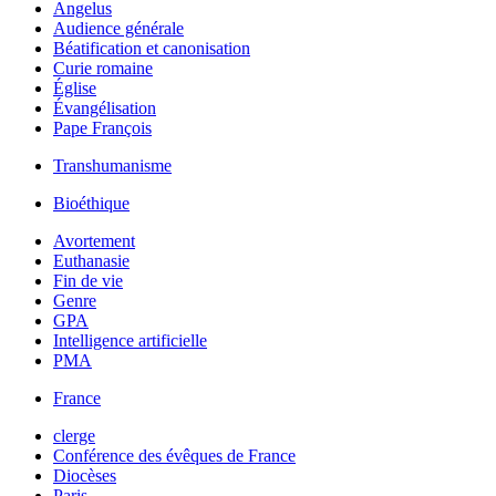
Angelus
Audience générale
Béatification et canonisation
Curie romaine
Église
Évangélisation
Pape François
Transhumanisme
Bioéthique
Avortement
Euthanasie
Fin de vie
Genre
GPA
Intelligence artificielle
PMA
France
clerge
Conférence des évêques de France
Diocèses
Paris