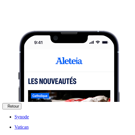
Retour
Synode
Vatican