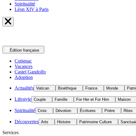
Spiritualité
Léon XIV à Paris
Édition
française
Cotignac
Vacances
Castel Gandolfo
Adoption
Actualités
Vatican
Bioéthique
France
Monde
Patri
Lifestyle
Couple
Famille
For Her et For Him
Maison
Spiritualité
Croix
Dévotion
Écritures
Prière
Rites
Découvertes
Arts
Histoire
Patrimoine Culture
Sanctuai
Services