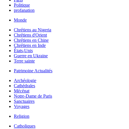
Politique
profanation
Monde
Chrétiens au Nigeria
Chrétiens d'Orient
Chrétiens en Chine
Chrétiens en Inde
États-Unis
Guerre en Ukraine
Terre sainte
Patrimoine Actualités
Archéologie
Cathédrales
Mécénat
Notre-Dame de Paris
Sanctuaires
Voyages
Religion
Catholiques