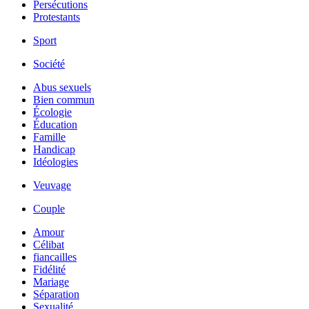
Persécutions
Protestants
Sport
Société
Abus sexuels
Bien commun
Écologie
Éducation
Famille
Handicap
Idéologies
Veuvage
Couple
Amour
Célibat
fiancailles
Fidélité
Mariage
Séparation
Sexualité