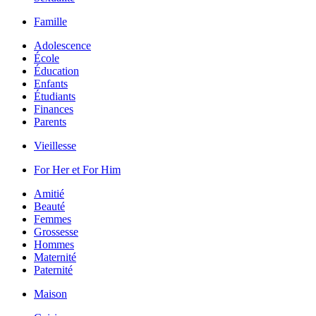
Famille
Adolescence
École
Éducation
Enfants
Étudiants
Finances
Parents
Vieillesse
For Her et For Him
Amitié
Beauté
Femmes
Grossesse
Hommes
Maternité
Paternité
Maison