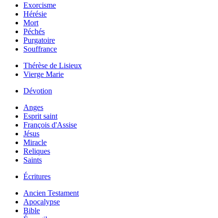
Exorcisme
Hérésie
Mort
Péchés
Purgatoire
Souffrance
Thérèse de Lisieux
Vierge Marie
Dévotion
Anges
Esprit saint
François d'Assise
Jésus
Miracle
Reliques
Saints
Écritures
Ancien Testament
Apocalypse
Bible