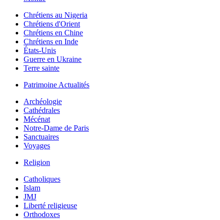
Chrétiens au Nigeria
Chrétiens d'Orient
Chrétiens en Chine
Chrétiens en Inde
États-Unis
Guerre en Ukraine
Terre sainte
Patrimoine Actualités
Archéologie
Cathédrales
Mécénat
Notre-Dame de Paris
Sanctuaires
Voyages
Religion
Catholiques
Islam
JMJ
Liberté religieuse
Orthodoxes