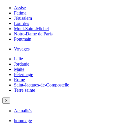
Assise
Fatima
Jérusalem
Lourdes
Mont-Saint-Michel
Notre-Dame de Paris
Pontmain
Voyages
Italie
Jordanie
Malte
Pèlerinage
Rome
Saint-Jacques-de-Compostelle
Terre sainte
✕
Actualités
hommage