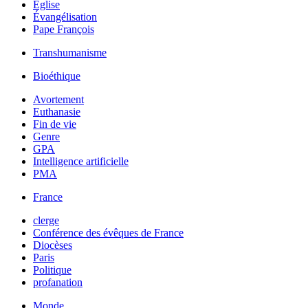
Église
Évangélisation
Pape François
Transhumanisme
Bioéthique
Avortement
Euthanasie
Fin de vie
Genre
GPA
Intelligence artificielle
PMA
France
clerge
Conférence des évêques de France
Diocèses
Paris
Politique
profanation
Monde