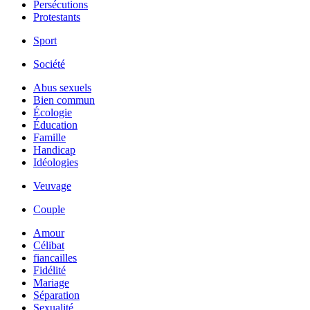
Persécutions
Protestants
Sport
Société
Abus sexuels
Bien commun
Écologie
Éducation
Famille
Handicap
Idéologies
Veuvage
Couple
Amour
Célibat
fiancailles
Fidélité
Mariage
Séparation
Sexualité