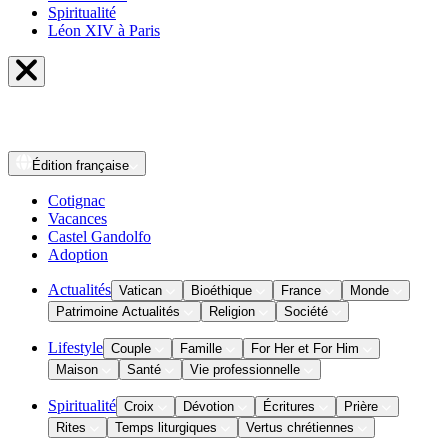
Spiritualité
Léon XIV à Paris
Édition
française
Cotignac
Vacances
Castel Gandolfo
Adoption
Actualités
Vatican
Bioéthique
France
Monde
Patrimoine Actualités
Religion
Société
Lifestyle
Couple
Famille
For Her et For Him
Maison
Santé
Vie professionnelle
Spiritualité
Croix
Dévotion
Écritures
Prière
Rites
Temps liturgiques
Vertus chrétiennes