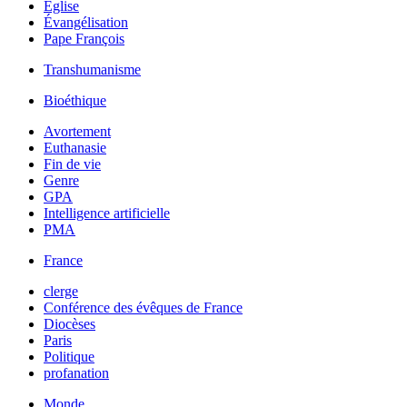
Église
Évangélisation
Pape François
Transhumanisme
Bioéthique
Avortement
Euthanasie
Fin de vie
Genre
GPA
Intelligence artificielle
PMA
France
clerge
Conférence des évêques de France
Diocèses
Paris
Politique
profanation
Monde