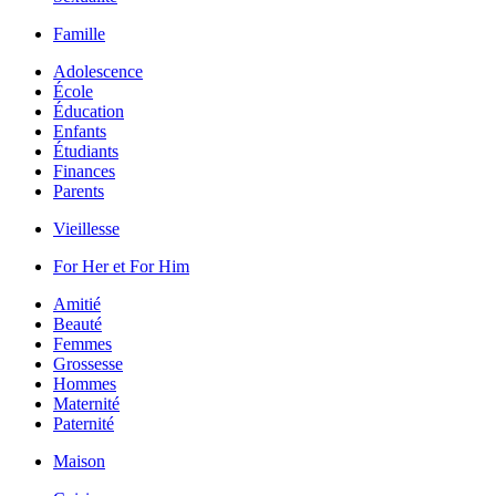
Famille
Adolescence
École
Éducation
Enfants
Étudiants
Finances
Parents
Vieillesse
For Her et For Him
Amitié
Beauté
Femmes
Grossesse
Hommes
Maternité
Paternité
Maison