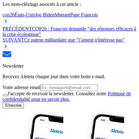
Les mots-clés/tags associés à cet article :
cop26
États-Unis
Joe Biden
Migrant
Pape François
PRÉCÉDENT
COP26 : François demande "des réponses efficaces à
la crise écologique"
SUIVANT
Ce patron milliardaire que "l’argent n'intéresse pas"
Newsletter
Recevez Aleteia chaque jour dans votre boite e-mail.
Votre adresse email
J'accepte de recevoir la newsletter. Consultez notre
Politique de
confidentialité pour en savoir plus.
S'inscrire