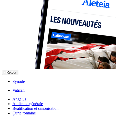
Retour
Synode
Vatican
Angelus
Audience générale
Béatification et canonisation
Curie romaine