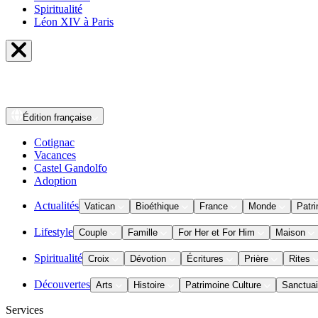
Spiritualité
Léon XIV à Paris
Édition
française
Cotignac
Vacances
Castel Gandolfo
Adoption
Actualités
Vatican
Bioéthique
France
Monde
Patri
Lifestyle
Couple
Famille
For Her et For Him
Maison
Spiritualité
Croix
Dévotion
Écritures
Prière
Rites
Découvertes
Arts
Histoire
Patrimoine Culture
Sanctuai
Services