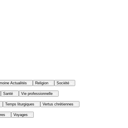
moine Actualités
Religion
Société
Santé
Vie professionnelle
Temps liturgiques
Vertus chrétiennes
res
Voyages