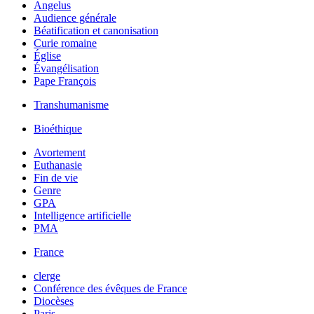
Angelus
Audience générale
Béatification et canonisation
Curie romaine
Église
Évangélisation
Pape François
Transhumanisme
Bioéthique
Avortement
Euthanasie
Fin de vie
Genre
GPA
Intelligence artificielle
PMA
France
clerge
Conférence des évêques de France
Diocèses
Paris