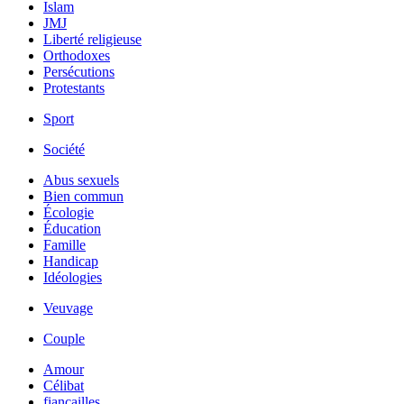
Islam
JMJ
Liberté religieuse
Orthodoxes
Persécutions
Protestants
Sport
Société
Abus sexuels
Bien commun
Écologie
Éducation
Famille
Handicap
Idéologies
Veuvage
Couple
Amour
Célibat
fiancailles