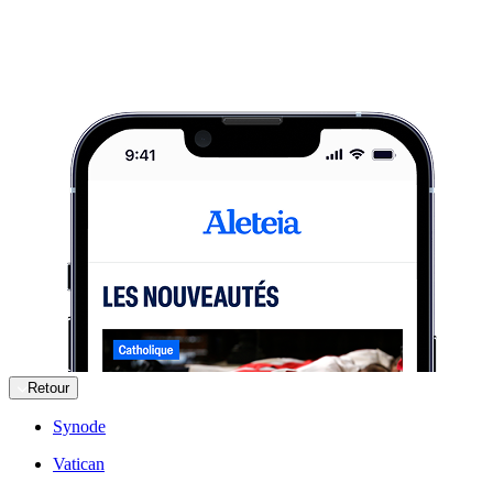
Retour
Synode
Vatican