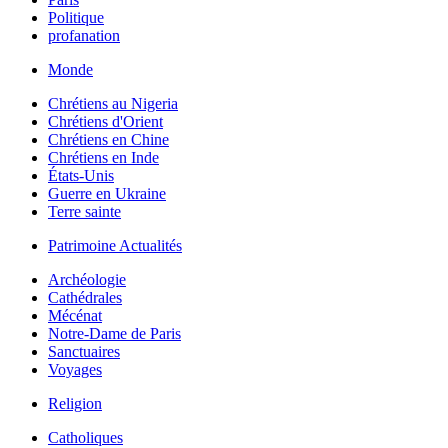
Politique
profanation
Monde
Chrétiens au Nigeria
Chrétiens d'Orient
Chrétiens en Chine
Chrétiens en Inde
États-Unis
Guerre en Ukraine
Terre sainte
Patrimoine Actualités
Archéologie
Cathédrales
Mécénat
Notre-Dame de Paris
Sanctuaires
Voyages
Religion
Catholiques