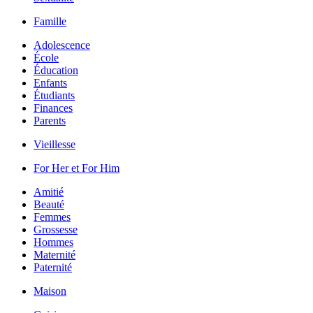
Famille
Adolescence
École
Éducation
Enfants
Étudiants
Finances
Parents
Vieillesse
For Her et For Him
Amitié
Beauté
Femmes
Grossesse
Hommes
Maternité
Paternité
Maison