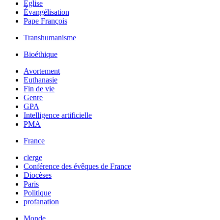
Église
Évangélisation
Pape François
Transhumanisme
Bioéthique
Avortement
Euthanasie
Fin de vie
Genre
GPA
Intelligence artificielle
PMA
France
clerge
Conférence des évêques de France
Diocèses
Paris
Politique
profanation
Monde