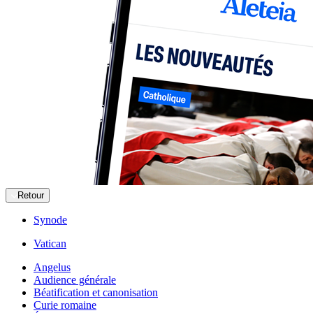
Retour
Synode
Vatican
Angelus
Audience générale
Béatification et canonisation
Curie romaine