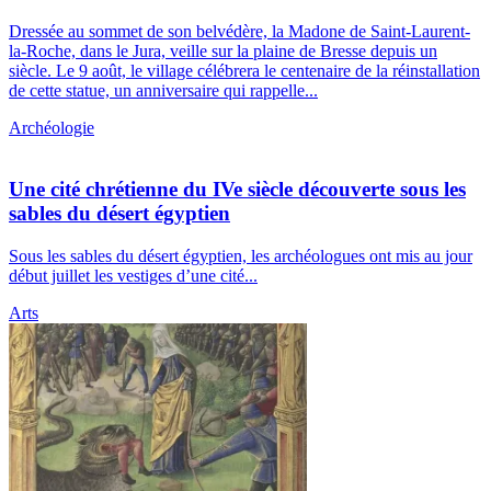
Dressée au sommet de son belvédère, la Madone de Saint-Laurent-
la-Roche, dans le Jura, veille sur la plaine de Bresse depuis un
siècle. Le 9 août, le village célébrera le centenaire de la réinstallation
de cette statue, un anniversaire qui rappelle...
Archéologie
Une cité chrétienne du IVe siècle découverte sous les
sables du désert égyptien
Sous les sables du désert égyptien, les archéologues ont mis au jour
début juillet les vestiges d’une cité...
Arts