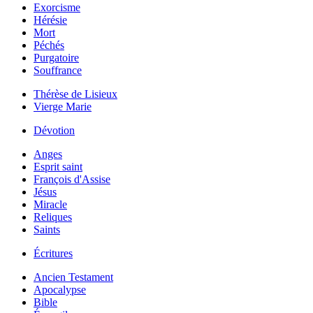
Exorcisme
Hérésie
Mort
Péchés
Purgatoire
Souffrance
Thérèse de Lisieux
Vierge Marie
Dévotion
Anges
Esprit saint
François d'Assise
Jésus
Miracle
Reliques
Saints
Écritures
Ancien Testament
Apocalypse
Bible