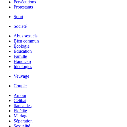
Persécutions
Protestants
Sport
Société
Abus sexuels
Bien commun
Écologie
Éducation
Famille
Handicap
Idéologies
Veuvage
Couple
Amour
Célibat
fiancailles
Fidélité
Mariage
Séparation
Sexualité