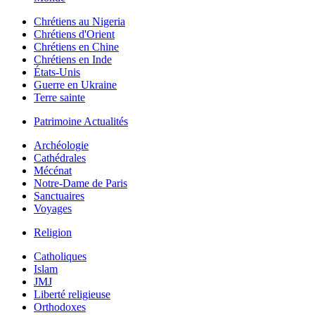
Chrétiens au Nigeria
Chrétiens d'Orient
Chrétiens en Chine
Chrétiens en Inde
États-Unis
Guerre en Ukraine
Terre sainte
Patrimoine Actualités
Archéologie
Cathédrales
Mécénat
Notre-Dame de Paris
Sanctuaires
Voyages
Religion
Catholiques
Islam
JMJ
Liberté religieuse
Orthodoxes