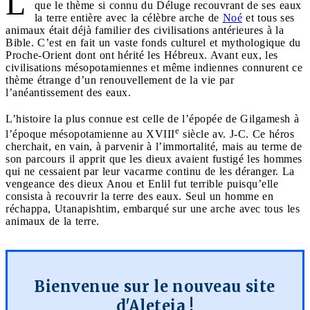
L
que le thème si connu du Déluge recouvrant de ses eaux
la terre entière avec la célèbre arche de
Noé
et tous ses
animaux était déjà familier des civilisations antérieures à la
Bible. C’est en fait un vaste fonds culturel et mythologique du
Proche-Orient dont ont hérité les Hébreux. Avant eux, les
civilisations mésopotamiennes et même indiennes connurent ce
thème étrange d’un renouvellement de la vie par
l’anéantissement des eaux.
L’histoire la plus connue est celle de l’épopée de Gilgamesh à
e
l’époque mésopotamienne au XVIII
siècle av. J-C. Ce héros
cherchait, en vain, à parvenir à l’immortalité, mais au terme de
son parcours il apprit que les dieux avaient fustigé les hommes
qui ne cessaient par leur vacarme continu de les déranger. La
vengeance des dieux Anou et Enlil fut terrible puisqu’elle
consista à recouvrir la terre des eaux. Seul un homme en
réchappa, Utanapishtim, embarqué sur une arche avec tous les
animaux de la terre.
Bienvenue sur le nouveau site
d'Aleteia !