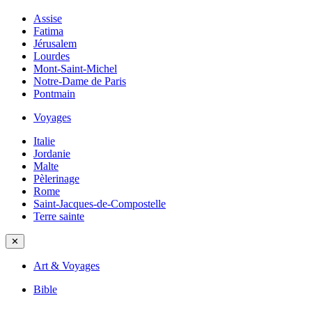
Assise
Fatima
Jérusalem
Lourdes
Mont-Saint-Michel
Notre-Dame de Paris
Pontmain
Voyages
Italie
Jordanie
Malte
Pèlerinage
Rome
Saint-Jacques-de-Compostelle
Terre sainte
✕
Art & Voyages
Bible