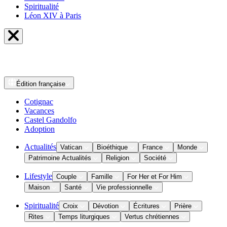
Spiritualité
Léon XIV à Paris
Édition
française
Cotignac
Vacances
Castel Gandolfo
Adoption
Actualités
Vatican
Bioéthique
France
Monde
Patrimoine Actualités
Religion
Société
Lifestyle
Couple
Famille
For Her et For Him
Maison
Santé
Vie professionnelle
Spiritualité
Croix
Dévotion
Écritures
Prière
Rites
Temps liturgiques
Vertus chrétiennes