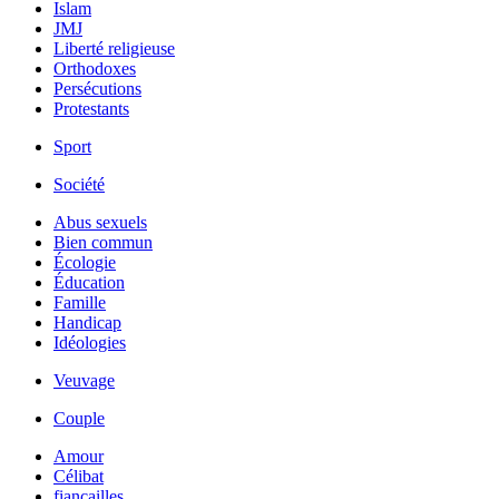
Islam
JMJ
Liberté religieuse
Orthodoxes
Persécutions
Protestants
Sport
Société
Abus sexuels
Bien commun
Écologie
Éducation
Famille
Handicap
Idéologies
Veuvage
Couple
Amour
Célibat
fiancailles