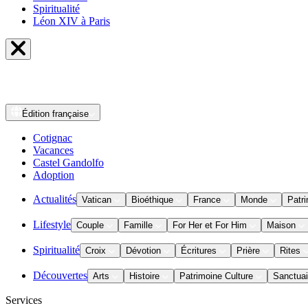
Spiritualité
Léon XIV à Paris
Édition
française
Cotignac
Vacances
Castel Gandolfo
Adoption
Actualités
Vatican
Bioéthique
France
Monde
Patri
Lifestyle
Couple
Famille
For Her et For Him
Maison
Spiritualité
Croix
Dévotion
Écritures
Prière
Rites
Découvertes
Arts
Histoire
Patrimoine Culture
Sanctuai
Services