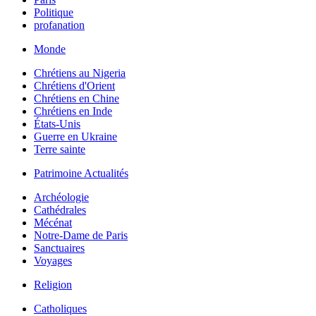
Politique
profanation
Monde
Chrétiens au Nigeria
Chrétiens d'Orient
Chrétiens en Chine
Chrétiens en Inde
États-Unis
Guerre en Ukraine
Terre sainte
Patrimoine Actualités
Archéologie
Cathédrales
Mécénat
Notre-Dame de Paris
Sanctuaires
Voyages
Religion
Catholiques