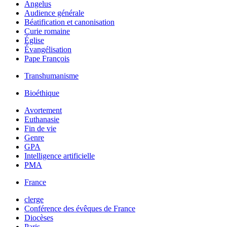
Angelus
Audience générale
Béatification et canonisation
Curie romaine
Église
Évangélisation
Pape François
Transhumanisme
Bioéthique
Avortement
Euthanasie
Fin de vie
Genre
GPA
Intelligence artificielle
PMA
France
clerge
Conférence des évêques de France
Diocèses
Paris