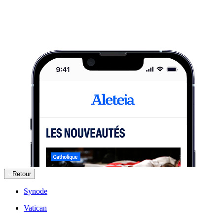
Retour
Synode
Vatican