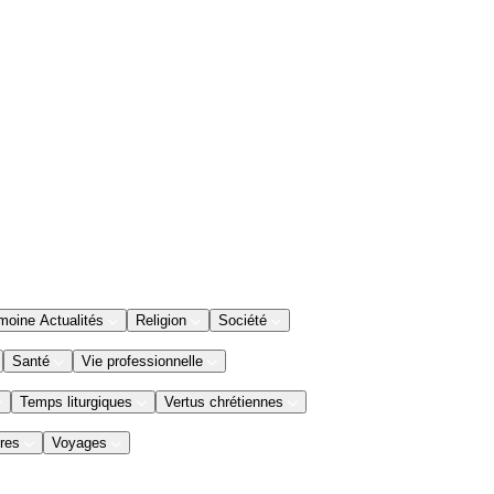
moine Actualités
Religion
Société
Santé
Vie professionnelle
Temps liturgiques
Vertus chrétiennes
res
Voyages