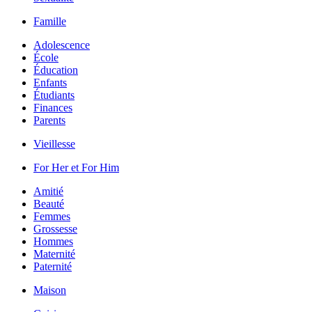
Famille
Adolescence
École
Éducation
Enfants
Étudiants
Finances
Parents
Vieillesse
For Her et For Him
Amitié
Beauté
Femmes
Grossesse
Hommes
Maternité
Paternité
Maison