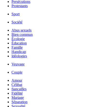
Persécutions
Protestants
Sport
Société
Abus sexuels
Bien commun
Écologie
Éducation
Famille
Handicap
Idéologies
Veuvage
Couple
Amour
Célibat
fiancailles
Fidélité
Mariage
Séparation
Sexualité