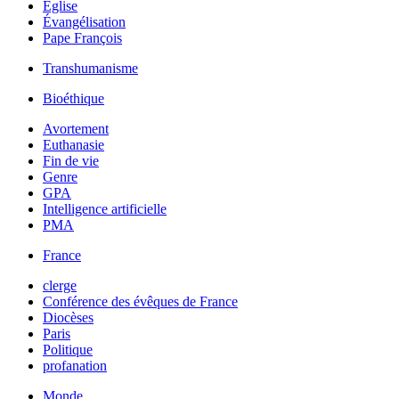
Église
Évangélisation
Pape François
Transhumanisme
Bioéthique
Avortement
Euthanasie
Fin de vie
Genre
GPA
Intelligence artificielle
PMA
France
clerge
Conférence des évêques de France
Diocèses
Paris
Politique
profanation
Monde