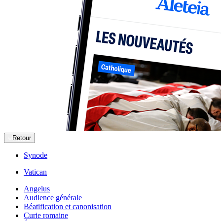
Retour
Synode
Vatican
Angelus
Audience générale
Béatification et canonisation
Curie romaine