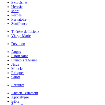
Exorcisme
Hérésie
Mort
Péchés
Purgatoire
Souffrance
Thérèse de Lisieux
Vierge Marie
Dévotion
Anges
Esprit saint
François d'Assise
Jésus
Miracle
Reliques
Saints
Écritures
Ancien Testament
Apocalypse
Bible