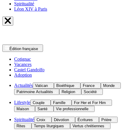
Spiritualité
Léon XIV à Paris
Édition
française
Cotignac
Vacances
Castel Gandolfo
Adoption
Actualités
Vatican
Bioéthique
France
Monde
Patrimoine Actualités
Religion
Société
Lifestyle
Couple
Famille
For Her et For Him
Maison
Santé
Vie professionnelle
Spiritualité
Croix
Dévotion
Écritures
Prière
Rites
Temps liturgiques
Vertus chrétiennes