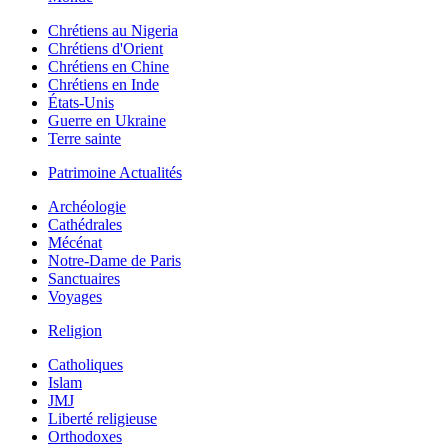
Chrétiens au Nigeria
Chrétiens d'Orient
Chrétiens en Chine
Chrétiens en Inde
États-Unis
Guerre en Ukraine
Terre sainte
Patrimoine Actualités
Archéologie
Cathédrales
Mécénat
Notre-Dame de Paris
Sanctuaires
Voyages
Religion
Catholiques
Islam
JMJ
Liberté religieuse
Orthodoxes