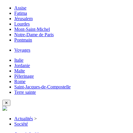
Assise
Fatima
Jérusalem
Lourdes
Mont-Saint-Michel
Notre-Dame de Paris
Pontmain
Voyages
Italie
Jordanie
Malte
Pèlerinage
Rome
Saint-Jacques-de-Compostelle
Terre sainte
✕
Actualités
>
Société